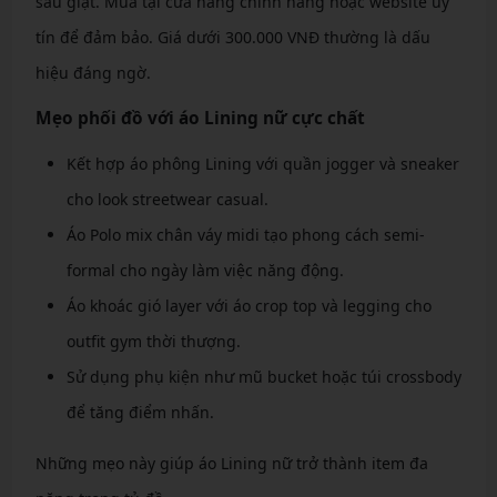
sau giặt. Mua tại cửa hàng chính hãng hoặc website uy
tín để đảm bảo. Giá dưới 300.000 VNĐ thường là dấu
hiệu đáng ngờ.
Mẹo phối đồ với áo Lining nữ cực chất
Kết hợp áo phông Lining với quần jogger và sneaker
cho look streetwear casual.
Áo Polo mix chân váy midi tạo phong cách semi-
formal cho ngày làm việc năng động.
Áo khoác gió layer với áo crop top và legging cho
outfit gym thời thượng.
Sử dụng phụ kiện như mũ bucket hoặc túi crossbody
để tăng điểm nhấn.
Những mẹo này giúp áo Lining nữ trở thành item đa