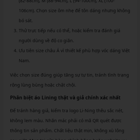
(82-88cm), M (88-94cm), L (94-100cm), XL (100-
106cm). Chọn size ôm nhẹ để tôn dáng nhưng không
bó sát.
Thử trực tiếp nếu có thể, hoặc kiểm tra đánh giá
người dùng về độ co giãn.
Ưu tiên size châu Á vì thiết kế phù hợp vóc dáng Việt
Nam.
Việc chọn size đúng giúp tăng sự tự tin, tránh tình trạng
rộng lùng bùng hoặc chật chội.
Phân biệt áo Lining thật và giả chính xác nhất
Để tránh hàng giả, kiểm tra logo Li-Ning thêu sắc nét,
không lem màu. Nhãn mác phải có mã QR quét được
thông tin sản phẩm. Chất liệu thật mịn, không xù lông