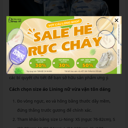
×
Bí quyết chọn mua áo Lining nữ chuẩn đẹp chính hãng
Chọn mua
áo Lining nữ
không chỉ dựa vào kiểu dáng mà
còn cần chú ý đến chất lượng và phù hợp. Dưới đây là
các bí quyết chi tiết để bạn sở hữu sản phẩm ưng ý.
Cách chọn size áo Lining nữ vừa vặn tôn dáng
Đo vòng ngực, eo và hông bằng thước dây mềm,
đứng thẳng trước gương để chính xác.
Tham khảo bảng size Li-Ning: XS (ngực 76-82cm), S