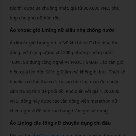
tức thì được ưa chuộng nhất, giá từ 800.000 VNĐ, phù
hợp cho phụ nữ bận rộn.
Áo khoác gió Lining nữ siêu nhẹ chống nước
Áo khoác gió Lining nữ là “vũ khí bí mật” cho mùa thu
đông, với trọng lượng chỉ 200g nhưng chống nước
100%. Sử dụng công nghệ AT PROOF SMART, áo cản gió
hiệu quả lên đến 90%, giữ ấm mà không bí bức. Thiết kế
hoodies có thể tháo rời, túi zip tiện lợi, màu đen hoặc
xám trung tính dễ phối đồ. Phổ biến với giá 1.200.000
VNĐ, dòng này được các vận động viên marathon nữ
khen ngợi vì độ bền sau hàng trăm giờ sử dụng.
Áo Lining cầu lông nữ chuyên dụng thi đấu
Đối với fan
Áo Cầu Lông Lining
, dòng chuyên dụng nữ là