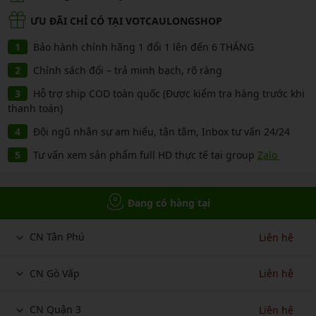
ƯU ĐÃI CHỈ CÓ TẠI VOTCAULONGSHOP
Bảo hành chính hãng 1 đổi 1 lên đến 6 THÁNG
Chính sách đổi – trả minh bạch, rõ ràng
Hỗ trợ ship COD toàn quốc (Được kiểm tra hàng trước khi
thanh toán)
Đội ngũ nhân sự am hiểu, tận tâm, Inbox tư vấn 24/24
Tư vấn xem sản phẩm full HD thực tế tại group
Zalo
Đang có hàng tại
CN Tân Phú
Liên hệ
CN Gò Vấp
Liên hệ
CN Quận 3
Liên hệ