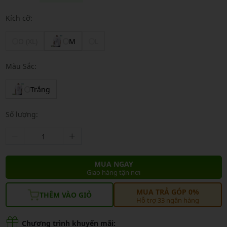
Kích cỡ:
O (XL)
M
L
Màu Sắc:
Trắng
Số lượng:
MUA NGAY
Giao hàng tận nơi
MUA TRẢ GÓP 0%
THÊM VÀO GIỎ
Hỗ trợ 33 ngân hàng
Chương trình khuyến mãi: