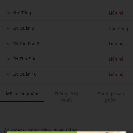
Kho Tổng
Liên hệ
CN Quận 9
Còn hàng
CN Tân Phú 2
Liên hệ
CN Thủ Đức
Liên hệ
CN Quận 10
Liên hệ
Mô tả sản phẩm
Thông số kỹ
Đánh giá sản
thuật
phẩm
Áo Yonex Olympic Yob23200ex Trắng