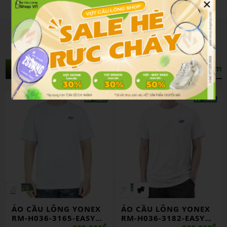
×
Sản Phẩm Liên Quan
Xem thêm
ÁO CẦU LÔNG YONEX
ÁO CẦU LÔNG YONEX
RM-H036-3165-EASY6-
RM-H036-3182-EASY6-
S
₫
S
₫