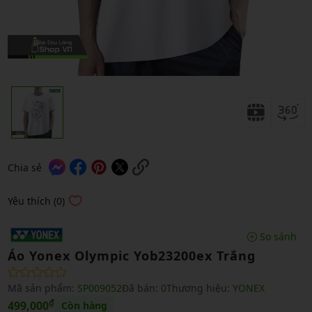
Chia sẻ
Yêu thích (0)
So sánh
Áo Yonex Olympic Yob23200ex Trắng
Mã sản phẩm:
SP009052
Đã bán:
0
Thương hiệu:
YONEX
₫
499,000
Còn hàng