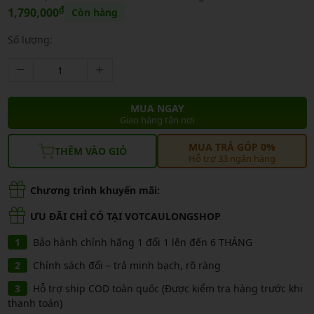
₫
1,790,000
Còn hàng
Số lượng:
MUA NGAY
Giao hàng tận nơi
MUA TRẢ GÓP 0%
THÊM VÀO GIỎ
Hỗ trợ 33 ngân hàng
Chương trình khuyến mãi:
ƯU ĐÃI CHỈ CÓ TẠI VOTCAULONGSHOP
Bảo hành chính hãng 1 đổi 1 lên đến 6 THÁNG
Chính sách đổi – trả minh bạch, rõ ràng
Hỗ trợ ship COD toàn quốc (Được kiểm tra hàng trước khi
thanh toán)