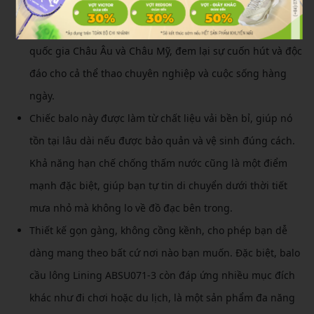
kỹ thuật tiên tiến. Sản phẩm kết hợp phong cách mạnh
mẽ với sự sáng tạo đến từ các nhà thiết kế đa dạng từ các
quốc gia Châu Âu và Châu Mỹ, đem lại sự cuốn hút và độc
đáo cho cả thể thao chuyên nghiệp và cuộc sống hàng
ngày.
Chiếc balo này được làm từ chất liệu vải bền bỉ, giúp nó
tồn tại lâu dài nếu được bảo quản và vệ sinh đúng cách.
Khả năng hạn chế chống thấm nước cũng là một điểm
mạnh đặc biệt, giúp bạn tự tin di chuyển dưới thời tiết
mưa nhỏ mà không lo về đồ đạc bên trong.
Thiết kế gọn gàng, không cồng kềnh, cho phép bạn dễ
dàng mang theo bất cứ nơi nào bạn muốn. Đặc biệt, balo
cầu lông Lining ABSU071-3 còn đáp ứng nhiều mục đích
khác như đi chơi hoặc du lịch, là một sản phẩm đa năng