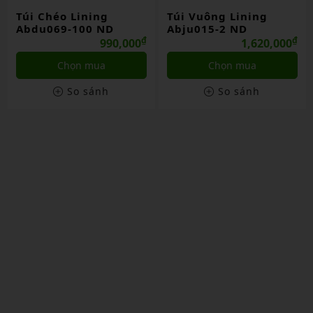
Túi Vuông Lining
Balo Lining Absu071-
Abju015-2 ND
100f ND
₫
₫
1,620,000
1,790,000
Chọn mua
Chọn mua
So sánh
So sánh