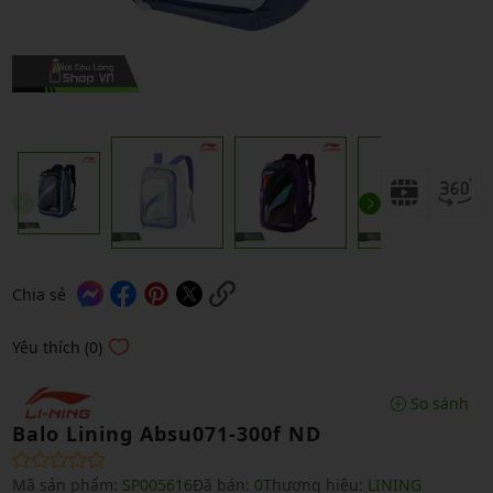
Chia sẻ
Yêu thích (0)
So sánh
Balo Lining Absu071-300f ND
Mã sản phẩm:
SP005616
Đã bán:
0
Thương hiệu:
LINING