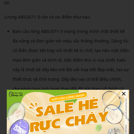
lợi.
Lining ABSU071-3 còn có ưu điểm như sau:
Balo cầu lông ABSU071-3 mang trong mình một thiết kế
đa năng và đơn giản với màu sắc thông thường. Dáng túi
cổ điển được kết hợp với thiết kế in chữ, tạo nên một diện
mạo đơn giản và bình dị. Đặc điểm thú vị của chiếc balo
này là thiết kế dây kéo mở đôi với họa tiết đẹp mắt, tạo sự
thiết thực và thời trang. Dây đeo vai có thể điều chỉnh,
cho phép bạn linh hoạt thay đổi độ dài theo sở thích cá
×
nhân.
Balo Lining ABSU071-3 được sản xuất tại Trung Quốc dưới
sự quản lý của thương hiệu thời trang hàng đầu toàn cầu
đến từ Hồng Kông, nổi tiếng với các sản phẩm xuất sắc và