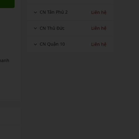
CN Tân Phú 2
Liên hệ
CN Thủ Đức
Liên hệ
CN Quận 10
Liên hệ
thanh