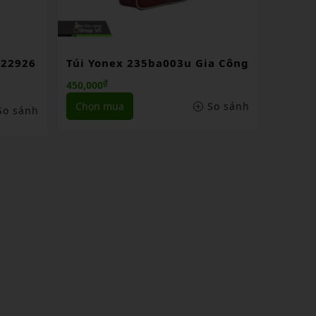
a003u Gia Công
Balo Cầu Lông Yonex Olympic
Ba92412mex
₫
750,000
So sánh
Chọn mua
So sánh