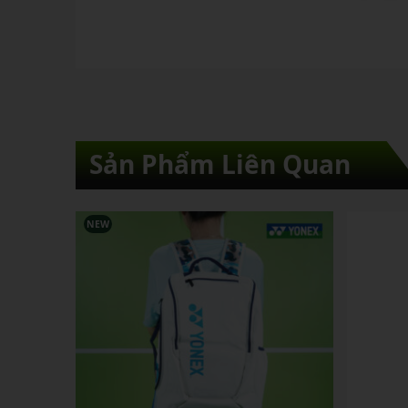
Sản Phẩm Liên Quan