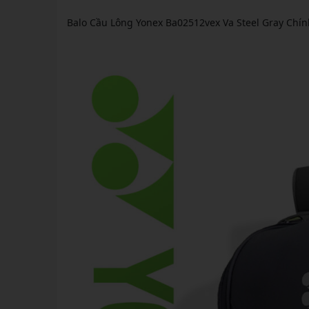
Balo Cầu Lông Yonex Ba02512vex Va Steel Gray Chí