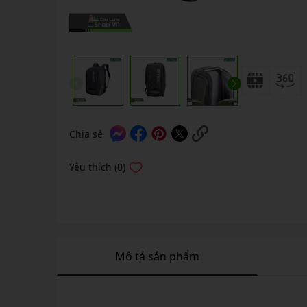
GIÀY 
Vớ Cầu Lông
Vợt Pickleball Kamito
VỢT 
GIÀY 
Vợt Pickleball Dưới 1tr
VỢT 
Xem thêm
GIÀY 
VỢT 
GIÀY 
VỢT 
VỢT 
Chia sẻ
VỢT 
Yêu thích (0)
VỢT 
Mô tả sản phẩm