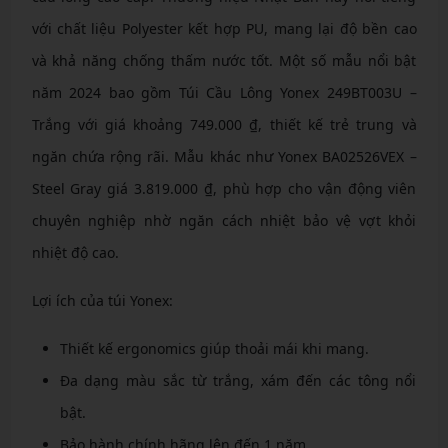
với chất liệu Polyester kết hợp PU, mang lại độ bền cao
và khả năng chống thấm nước tốt. Một số mẫu nổi bật
năm 2024 bao gồm Túi Cầu Lông Yonex 249BT003U –
Trắng với giá khoảng 749.000 ₫, thiết kế trẻ trung và
ngăn chứa rộng rãi. Mẫu khác như Yonex BA02526VEX –
Steel Gray giá 3.819.000 ₫, phù hợp cho vận động viên
chuyên nghiệp nhờ ngăn cách nhiệt bảo vệ vợt khỏi
nhiệt độ cao.
Lợi ích của túi Yonex:
Thiết kế ergonomics giúp thoải mái khi mang.
Đa dạng màu sắc từ trắng, xám đến các tông nổi
bật.
Bảo hành chính hãng lên đến 1 năm.