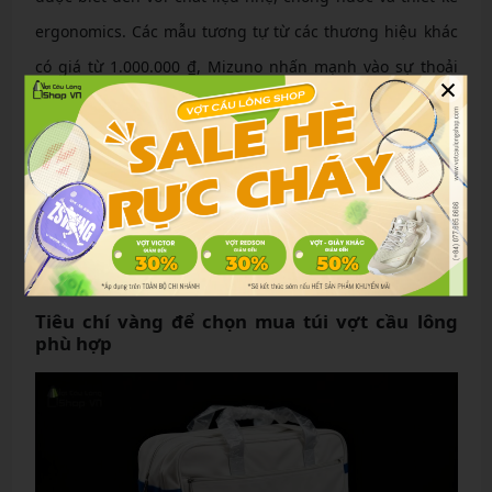
ergonomics. Các mẫu tương tự từ các thương hiệu khác
có giá từ 1.000.000 ₫, Mizuno nhấn mạnh vào sự thoải
×
mái và phong cách thể thao.
Ưu điểm:
Đa năng, có thể dùng cho các môn khác.
Gọn nhẹ, giảm負担 khi mang.
Thiết kế hiện đại, phù hợp mọi lứa tuổi.
Tiêu chí vàng để chọn mua túi vợt cầu lông
phù hợp