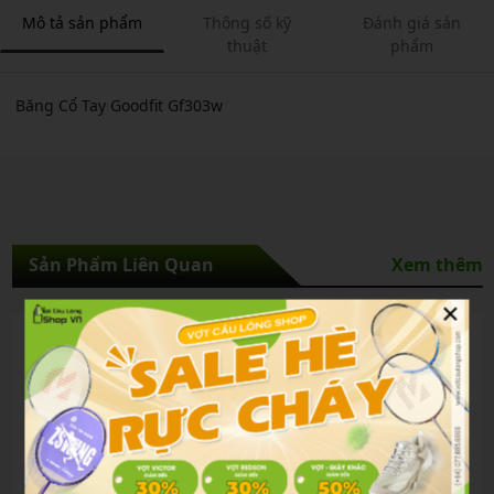
Mô tả sản phẩm
Thông số kỹ
Đánh giá sản
thuật
phẩm
Băng Cổ Tay Goodfit Gf303w
Sản Phẩm Liên Quan
Xem thêm
×