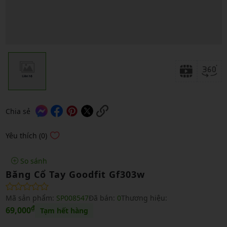
Chia sẻ
Yêu thích (0)
So sánh
Băng Cổ Tay Goodfit Gf303w
Mã sản phẩm:
SP008547
Đã bán:
0
Thương hiệu:
₫
69,000
Tạm hết hàng