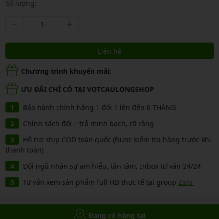
Số lượng:
Liên hệ
Chương trình khuyến mãi:
ƯU ĐÃI CHỈ CÓ TẠI VOTCAULONGSHOP
Bảo hành chính hãng 1 đổi 1 lên đến 6 THÁNG
Chính sách đổi – trả minh bạch, rõ ràng
Hỗ trợ ship COD toàn quốc (Được kiểm tra hàng trước khi
thanh toán)
Đội ngũ nhân sự am hiểu, tận tâm, Inbox tư vấn 24/24
Tư vấn xem sản phẩm full HD thực tế tại group
Zalo
Đang có hàng tại