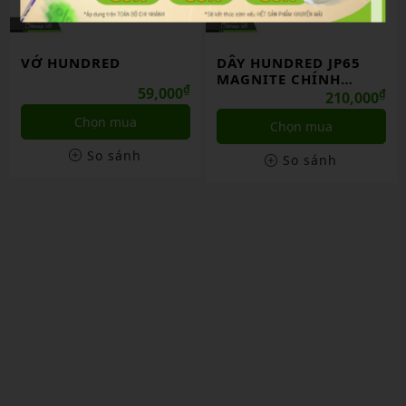
VỚ HUNDRED
DÂY HUNDRED JP65
MAGNITE CHÍNH
₫
59,000
HÃNG
₫
210,000
Chọn mua
Chọn mua
So sánh
So sánh