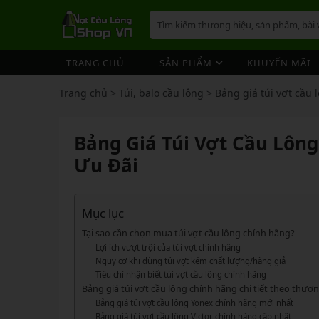
TRANG CHỦ
SẢN PHẨM
KHUYẾN MÃI
VỢT CẦU LÔNG
GIÀY 
ÁO CẦ
QUẦN 
TÚI/B
CƯỚC 
PHỤ K
NÓN
Trang chủ
>
Túi, balo cầu lông
>
Bảng giá túi vợt cầu 
VỢT 
VỢT CẦU LÔNG
GIÀY CẦU LÔNG
GIÀY CẦU LÔNG
GIÀY 
ÁO CẦ
QUẦN 
TÚI/B
CUỐN 
TÚI/B
VỢT 
Vợt Cầu Lông Yonex
Giày Cầu Lông Yonex
Bảng Giá Túi Vợt Cầu Lôn
ÁO CẦU LÔNG
GIÀY 
ÁO CẦ
QUẦN 
TÚI/B
ỐNG C
BÓNG 
Vợt Cầu Lông Victor
Giày Cầu Lông Mizuno
VỢT 
Ưu Đãi
QUẦN CẦU LÔNG
GIÀY 
ÁO CẦ
QUẦN 
TÚI/B
VỚ CẦ
Vợt Cầu Lông Lining
Giày Cầu Lông Lining
VỢT 
Vợt Cầu Lông Mizuno
Giày Cầu Lông Victor
TÚI / BALO CẦU LÔNG
GIÀY 
ÁO CẦ
QUẦN
TÚI/B
Vợt Cầu Lông Hundred
Giày Cầu Lông Hundred
Mục lục
VỢT 
PHỤ KIỆN CẦU LÔNG
GIÀY 
TÚI/B
Xem thêm
Xem thêm
Tại sao cần chọn mua túi vợt cầu lông chính hãng?
MÁY ĐAN
GIÀY 
TÚI/B
PHỤ KIỆN CẦU LÔNG
VỢT PICKLEBALL
VỢT 
Lợi ích vượt trội của túi vợt chính hãng
Nguy cơ khi dùng túi vợt kém chất lượng/hàng giả
VỢT PICKLEBALL
GIÀY 
Cước Cầu Lông
Vợt Pickleball Joola
VỢT 
Tiêu chí nhận biết túi vợt cầu lông chính hãng
Bảng giá túi vợt cầu lông chính hãng chi tiết theo thươ
Ống Cầu Lông
Vợt Pickleball Sypik
PHỤ KIỆN PICKLE BALL
GIÀY 
VỢT 
Bảng giá túi vợt cầu lông Yonex chính hãng mới nhất
Cuốn Cán Cầu Lông
Vợt Pickleball Lining
Bảng giá túi vợt cầu lông Victor chính hãng cập nhật