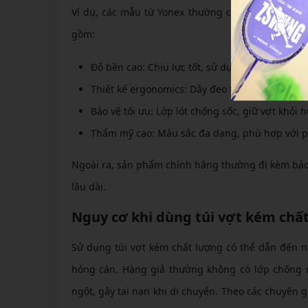
Ví dụ, các mẫu từ Yonex thường có ngăn riêng biệ
gồm:
Độ bền cao: Chịu lực tốt, sử dụng lâu dài mà 
Thiết kế ergonomics: Dây đeo thoải mái, giảm 
Bảo vệ tối ưu: Lớp lót chống sốc, giữ vợt khỏi
Thẩm mỹ cao: Màu sắc đa dạng, phù hợp với p
Ngoài ra, sản phẩm chính hãng thường đi kèm bảo 
lâu dài.
Nguy cơ khi dùng túi vợt kém chấ
Sử dụng túi vợt kém chất lượng có thể dẫn đến nhi
hỏng cán. Hàng giả thường không có lớp chống 
ngột, gây tai nạn khi di chuyển. Theo các chuyên