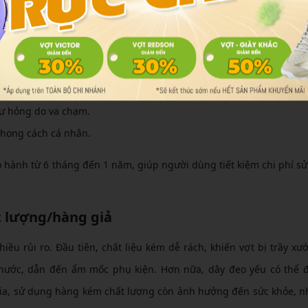
t cho vợt, giày và phụ kiện, giúp tổ chức gọn gàng. Lợi ích nổi 
không bị rách hay phai màu.
áp lực vai khi mang nặng.
 hư hỏng do va chạm.
hong cách cá nhân.
hành từ 6 tháng đến 1 năm, giúp người dùng tiết kiệm chi phí s
t lượng/hàng giả
ều rủi ro. Đầu tiên, chất liệu kém dễ rách, khiến vợt bị trầy xư
nước, dẫn đến ẩm mốc phụ kiện. Hơn nữa, dây đeo yếu có thể đ
 gia, sử dụng hàng kém chất lượng còn ảnh hưởng đến sức khỏe, 