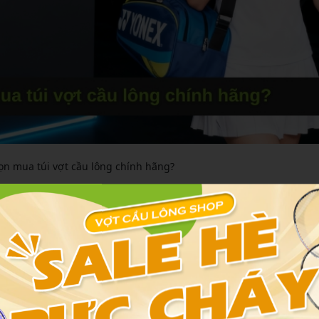
họn mua túi vợt cầu lông chính hãng?
ng trong việc bảo quản vợt và phụ kiện, đảm bảo độ bền và an toàn
phẩm chính hãng mang lại sự yên tâm cho người chơi từ nghiệp
n ưu tiên chọn mua túi vợt từ các thương hiệu uy tín.
 hãng
o cấp như polyester kết hợp PU, giúp chống nước, chống va đập hi