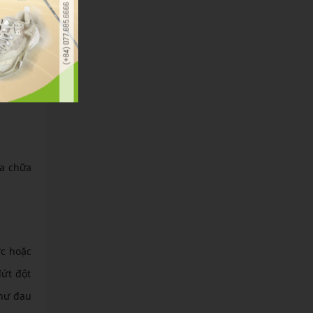
bật bao
ửa chữa
ớc hoặc
ứt đột
như đau