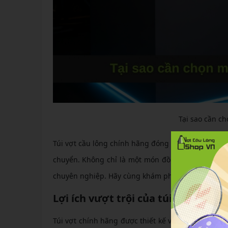
Tại sao cần c
Túi vợt cầu lông chính hãng đóng vai trò quan trọ
chuyển. Không chỉ là một món đồ đơn giản, sản 
chuyên nghiệp. Hãy cùng khám phá lý do tại sao nê
Lợi ích vượt trội của túi vợt chính
Túi vợt chính hãng được thiết kế với chất liệu ca