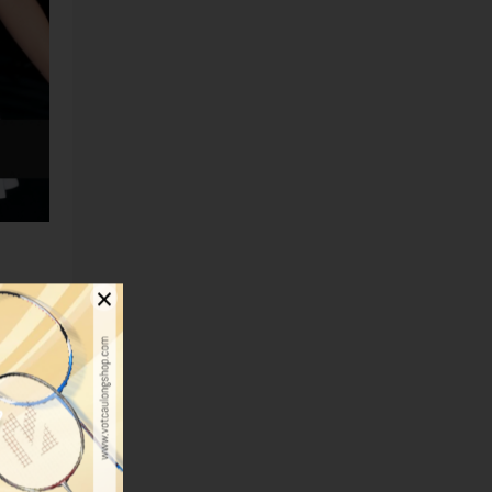
×
 khi di
 dư đến
ệu quả.