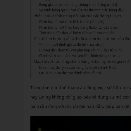
GIÀY 
Vớ Cầu Lông
Vợt Pickleball Kamito
Bảng giá túi vợt cầu lông Lining chính hãng ưu đãi
VỢT 
So sánh bảng giá túi vợt của các thương hiệu hàng đầu
GIÀY 
Vợt Pickleball Dưới 1tr
Phân loại và tính năng nổi bật của các dòng túi vợt
VỢT 
Xem thêm
GIÀY 
Phân loại túi vợt theo kích thước (số ngăn)
Phân loại túi vợt theo kiểu dáng (balo, túi đeo chéo)
VỢT 
GIÀY 
Tính năng độc đáo và hiếm có của túi vợt cao cấp
Yếu tố ảnh hưởng và cách tối ưu khi mua túi vợt cầu lôn
VỢT 
Yếu tố quyết định giá và độ bền của túi vợt
Hướng dẫn chọn túi vợt phù hợp với nhu cầu sử dụng
VỢT 
Chính sách bảo hành và cam kết chính hãng khi mua
Mua túi vợt cầu lông chính hãng ở đâu uy tín và giá tốt?
VỢT 
Địa chỉ các đại lý và cửa hàng ủy quyền chính thức
Lưu ý khi giao dịch và chính sách đổi trả
VỢT 
Trong thế giới thể thao cầu lông, việc sở hữu tú
hay Lining không chỉ giúp bảo vệ dụng cụ mà còn 
balo cầu lông với các ưu đãi hấp dẫn, giúp bạn d