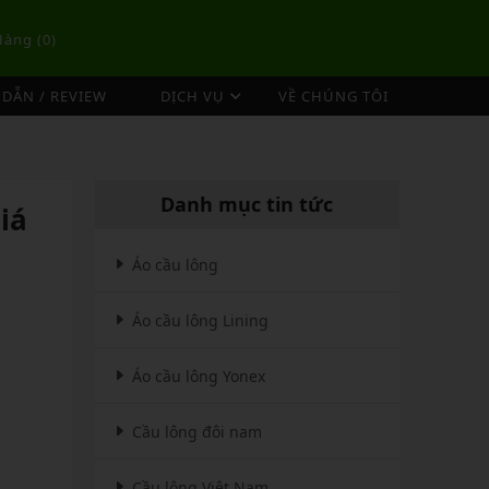
Hàng (
0
)
DẪN / REVIEW
DỊCH VỤ
VỀ CHÚNG TÔI
DỊCH VỤ ĐAN VỢT CẦU LÔNG
TÚI/BALO CẦU LÔNG
OP
DỊCH VỤ THU MUA VỢT CŨ
ex
Túi Cầu Lông Lining
Danh mục tin tức
iá
ing
Túi Cầu Lông Yonex
mpoo
Túi Cầu Lông Victor
Áo cầu lông
tor
Túi Cầu Lông Mizuno
Áo cầu lông Lining
Túi Cầu Lông Apavi
Xem thêm
EBALL
MÁY ĐAN
Áo cầu lông Yonex
Phụ Kiện Máy Đan
Cầu lông đôi nam
Cầu lông Việt Nam