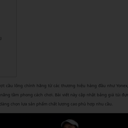
CẦU LÔNG KUMPOO
CẦU LÔNG REDSON
CẦU LÔNG KAWASAKI
CẦU LÔNG 3RD
CẦU LÔNG FELET
CẦU LÔNG APAVI
CẦU LÔNG APAVI
g
CẦU LÔNG DAS X
CẦU LÔNG FLEET
CẦU LÔNG FLEX POWER
CẦU LÔNG FORZA
i vợt cầu lông chính hãng từ các thương hiệu hàng đầu như Yonex,
nâng tầm phong cách chơi. Bài viết này cập nhật bảng giá túi đự
ễ dàng chọn lựa sản phẩm chất lượng cao phù hợp nhu cầu.