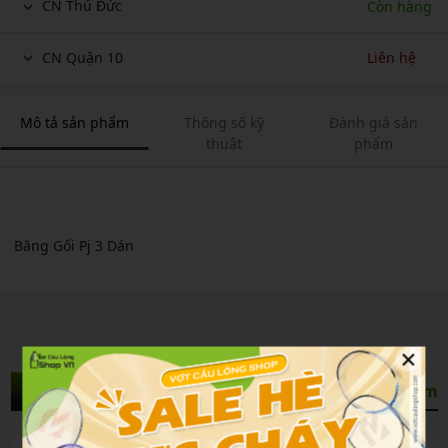
CN Thủ Đức
Còn hàng
CN Quận 10
Liên hệ
Mô tả sản phẩm
Thông số kỹ
Đánh giá sản
thuật
phẩm
Băng Gối Pj 3 Dán
×
Sản Phẩm Liên Quan
Xem thêm