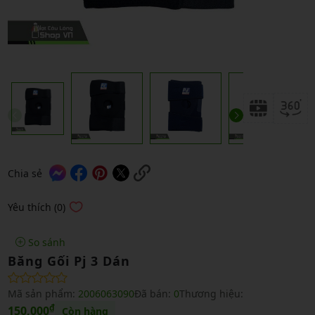
Chia sẻ
Yêu thích (0)
So sánh
Băng Gối Pj 3 Dán
Mã sản phẩm:
2006063090
Đã bán:
0
Thương hiệu:
₫
150,000
Còn hàng