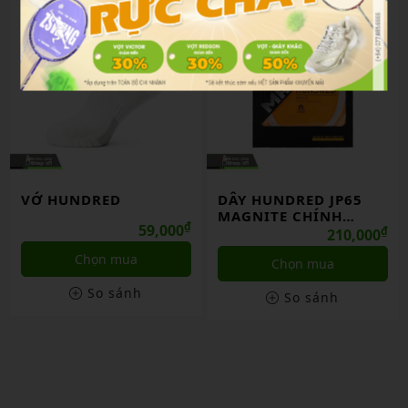
VỚ HUNDRED
DÂY HUNDRED JP65
MAGNITE CHÍNH
₫
59,000
HÃNG
₫
210,000
Chọn mua
Chọn mua
So sánh
So sánh