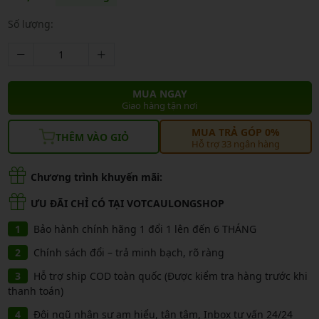
Số lượng:
MUA NGAY
Giao hàng tận nơi
MUA TRẢ GÓP 0%
THÊM VÀO GIỎ
Hỗ trợ 33 ngân hàng
Chương trình khuyến mãi:
ƯU ĐÃI CHỈ CÓ TẠI VOTCAULONGSHOP
Bảo hành chính hãng 1 đổi 1 lên đến 6 THÁNG
Chính sách đổi – trả minh bạch, rõ ràng
Hỗ trợ ship COD toàn quốc (Được kiểm tra hàng trước khi
thanh toán)
Đội ngũ nhân sự am hiểu, tận tâm, Inbox tư vấn 24/24