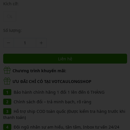
Kích cỡ:
L
Số lượng:
Liên hệ
Chương trình khuyến mãi:
ƯU ĐÃI CHỈ CÓ TẠI VOTCAULONGSHOP
Bảo hành chính hãng 1 đổi 1 lên đến 6 THÁNG
Chính sách đổi – trả minh bạch, rõ ràng
Hỗ trợ ship COD toàn quốc (Được kiểm tra hàng trước khi
thanh toán)
Đội ngũ nhân sự am hiểu, tận tâm, Inbox tư vấn 24/24