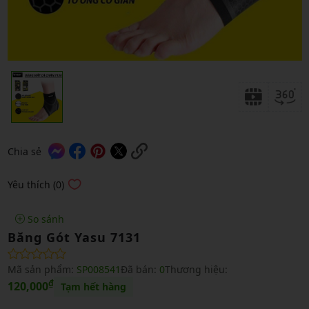
Chia sẻ
Yêu thích (0)
So sánh
Băng Gót Yasu 7131
Mã sản phẩm:
SP008541
Đã bán:
0
Thương hiệu:
₫
120,000
Tạm hết hàng