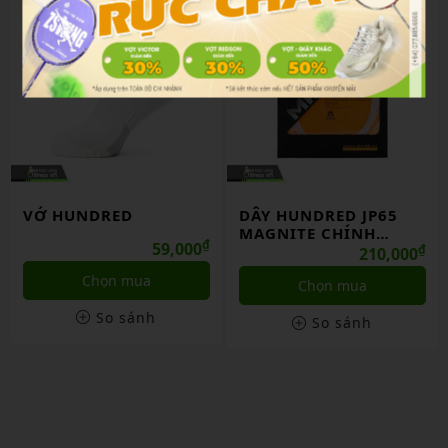
VỚ HUNDRED
DÂY HUNDRED JP65
MAGNITE CHÍNH
₫
59,000
HÃNG
₫
210,000
Chọn mua
Chọn mua
So sánh
So sánh