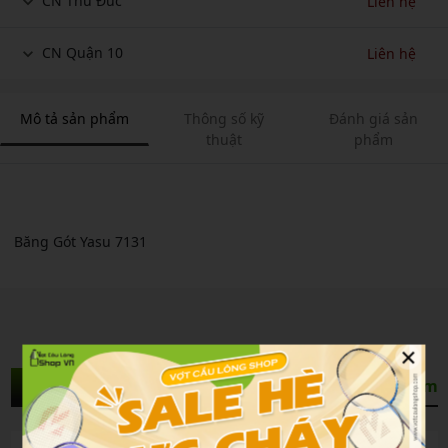
CN Thủ Đức
Liên hệ
CN Quận 10
Liên hệ
Mô tả sản phẩm
Thông số kỹ
Đánh giá sản
thuật
phẩm
Băng Gót Yasu 7131
×
Sản Phẩm Liên Quan
Xem thêm