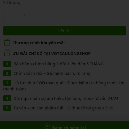
Số lượng:
Liên hệ
Chương trình khuyến mãi:
ƯU ĐÃI CHỈ CÓ TẠI VOTCAULONGSHOP
Bảo hành chính hãng 1 đổi 1 lên đến 6 THÁNG
Chính sách đổi – trả minh bạch, rõ ràng
Hỗ trợ ship COD toàn quốc (Được kiểm tra hàng trước khi
thanh toán)
Đội ngũ nhân sự am hiểu, tận tâm, Inbox tư vấn 24/24
Tư vấn xem sản phẩm full HD thực tế tại group
Zalo
Đang có hàng tại