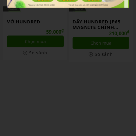
VỚ HUNDRED
DÂY HUNDRED JP65
MAGNITE CHÍNH
₫
59,000
HÃNG
₫
210,000
Chọn mua
Chọn mua
So sánh
So sánh