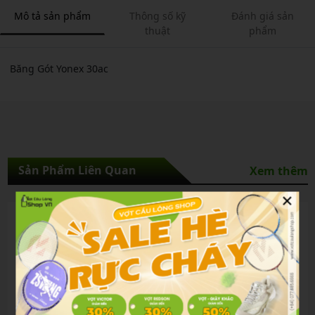
Mô tả sản phẩm
Thông số kỹ
Đánh giá sản
thuật
phẩm
Băng Gót Yonex 30ac
Sản Phẩm Liên Quan
Xem thêm
×