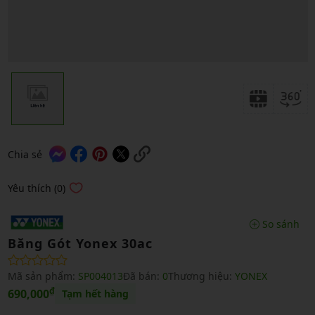
Chia sẻ
Yêu thích (0)
So sánh
Băng Gót Yonex 30ac
Mã sản phẩm:
SP004013
Đã bán:
0
Thương hiệu:
YONEX
₫
690,000
Tạm hết hàng