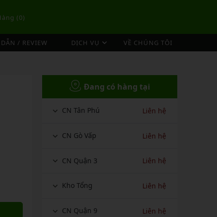
Hàng (
0
)
DẪN / REVIEW
DỊCH VỤ
VỀ CHÚNG TÔI
DỊCH VỤ ĐAN VỢT CẦU LÔNG
TÚI/BALO CẦU LÔNG
OP
DỊCH VỤ THU MUA VỢT CŨ
Đang có hàng tại
ex
Túi Cầu Lông Lining
ing
Túi Cầu Lông Yonex
CN Tân Phú
Liên hệ
mpoo
Túi Cầu Lông Victor
tor
Túi Cầu Lông Mizuno
CN Gò Vấp
Liên hệ
Túi Cầu Lông Apavi
Xem thêm
CN Quận 3
Liên hệ
EBALL
MÁY ĐAN
Phụ Kiện Máy Đan
Kho Tổng
Liên hệ
CN Quận 9
Liên hệ