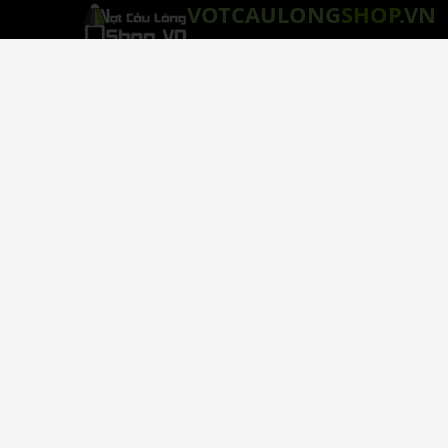
VOTCAULONG
SHOP
.VN
CHÍNH SÁCH MUA HÀNG
THÔNG T
Chính Sách Bảo Mật
Về chúng 
Chính Sách Giao Hàng
Thông tin
Chính Sách Thanh Toán
Câu hỏi 
Chính Sách Bán Hàng
DANH SÁCH NGÂN HÀNG
PHƯƠNG