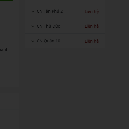
CN Tân Phú 2
Liên hệ
CN Thủ Đức
Liên hệ
CN Quận 10
Liên hệ
thanh