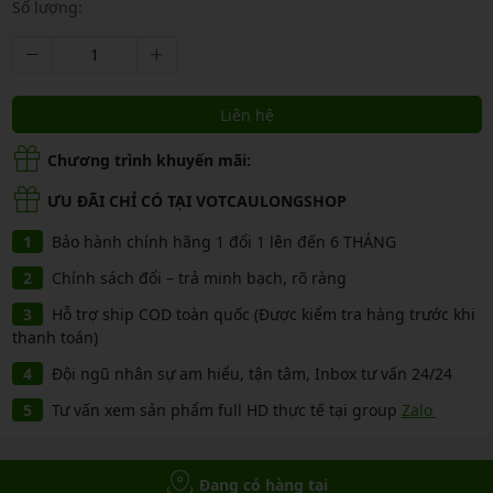
Số lượng:
Liên hệ
Chương trình khuyến mãi:
ƯU ĐÃI CHỈ CÓ TẠI VOTCAULONGSHOP
Bảo hành chính hãng 1 đổi 1 lên đến 6 THÁNG
Chính sách đổi – trả minh bạch, rõ ràng
Hỗ trợ ship COD toàn quốc (Được kiểm tra hàng trước khi
thanh toán)
Đội ngũ nhân sự am hiểu, tận tâm, Inbox tư vấn 24/24
Tư vấn xem sản phẩm full HD thực tế tại group
Zalo
Đang có hàng tại