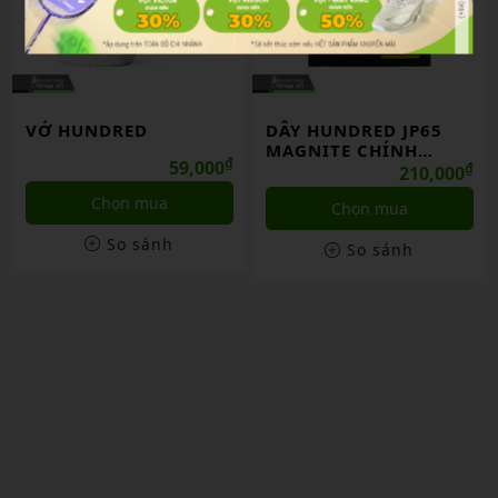
VỚ HUNDRED
DÂY HUNDRED JP65
MAGNITE CHÍNH
₫
59,000
HÃNG
₫
210,000
Chọn mua
Chọn mua
So sánh
So sánh