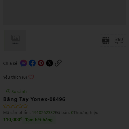
Chia sẻ
Yêu thích (0)
So sánh
Băng Tay Yonex-08496
Mã sản phẩm:
1910262332
Đã bán:
0
Thương hiệu:
₫
110,000
Tạm hết hàng