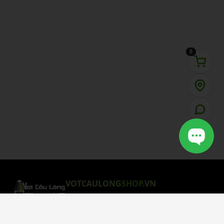
0
VOTCAULONG
SHOP
.VN
CHÍNH SÁCH MUA HÀNG