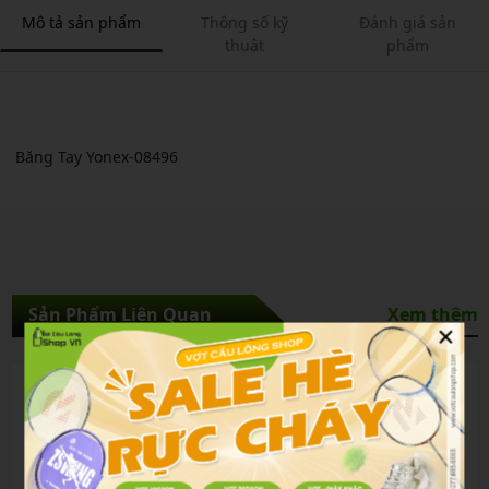
Mô tả sản phẩm
Thông số kỹ
Đánh giá sản
thuật
phẩm
Băng Tay Yonex-08496
Sản Phẩm Liên Quan
Xem thêm
×