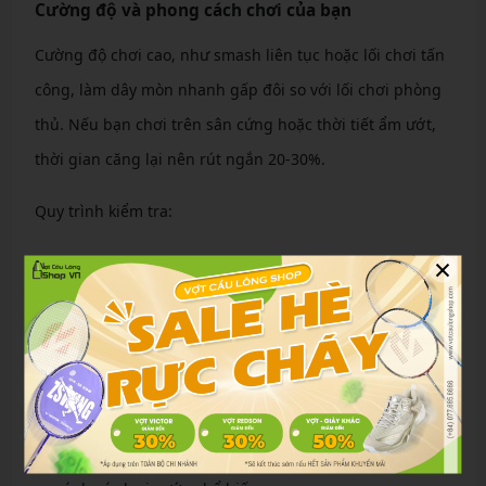
Cường độ và phong cách chơi của bạn
Cường độ chơi cao, như smash liên tục hoặc lối chơi tấn
công, làm dây mòn nhanh gấp đôi so với lối chơi phòng
thủ. Nếu bạn chơi trên sân cứng hoặc thời tiết ẩm ướt,
thời gian căng lại nên rút ngắn 20-30%.
Quy trình kiểm tra:
×
Theo dõi số giờ chơi qua ứng dụng đồng hồ thể
thao.
Ghi chép số lần smash mạnh mỗi buổi.
Điều chỉnh tần suất dựa trên dữ liệu hàng tháng.
Loại dây cước bạn đang sử dụng
Loại cước ảnh hưởng lớn đến độ bền. Dưới đây là bảng