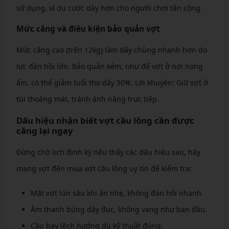
sử dụng, ví dụ cước dày hơn cho người chơi tấn công.
Mức căng và điều kiện bảo quản vợt
Mức căng cao (trên 12kg) làm dây chùng nhanh hơn do
lực đàn hồi lớn. Bảo quản kém, như để vợt ở nơi nóng
ẩm, có thể giảm tuổi thọ dây 50%. Lời khuyên: Giữ vợt ở
túi thoáng mát, tránh ánh nắng trực tiếp.
Dấu hiệu nhận biết vợt cầu lông cần được
căng lại ngay
Đừng chờ lịch định kỳ nếu thấy các dấu hiệu sau, hãy
mang vợt đến mua vợt cầu lông uy tín để kiểm tra:
Mặt vợt lún sâu khi ấn nhẹ, không đàn hồi nhanh.
Âm thanh búng dây đục, không vang như ban đầu.
Cầu bay lệch hướng dù kỹ thuật đúng.