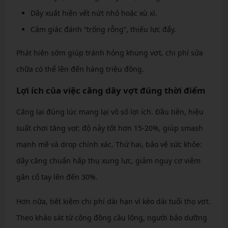
Dây xuất hiện vết nứt nhỏ hoặc xù xì.
Cảm giác đánh “trống rỗng”, thiếu lực đẩy.
Phát hiện sớm giúp tránh hỏng khung vợt, chi phí sửa
chữa có thể lên đến hàng triệu đồng.
Lợi ích của việc căng dây vợt đúng thời điểm
Căng lại đúng lúc mang lại vô số lợi ích. Đầu tiên, hiệu
suất chơi tăng vọt: độ nảy tốt hơn 15-20%, giúp smash
mạnh mẽ và drop chính xác. Thứ hai, bảo vệ sức khỏe:
dây căng chuẩn hấp thụ xung lực, giảm nguy cơ viêm
gân cổ tay lên đến 30%.
Hơn nữa, tiết kiệm chi phí dài hạn vì kéo dài tuổi thọ vợt.
Theo khảo sát từ cộng đồng cầu lông, người bảo dưỡng