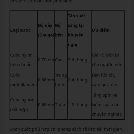
so sánh các loại cước phổ biến:
Tần suất
Độ dày
Độ
căng lại
Loại cước
Ưu điểm
(Gauge)
bền
khuyến
nghị
Cước nylon
Giá rẻ, bền bỉ
0.70mm
Cao
3-6 tháng
tiêu chuẩn
cho người mới
Cước
Trung
Đàn hồi tốt,
0.66mm
2-4 tháng
multifilament
bình
cảm giác êm
Tăng spin và
Cước hybrid
0.68mm
Thấp
1-2 tháng
kiểm soát cho
(kết hợp)
chuyên nghiệp
Chọn cước phù hợp với phong cách sẽ kéo dài thời gian