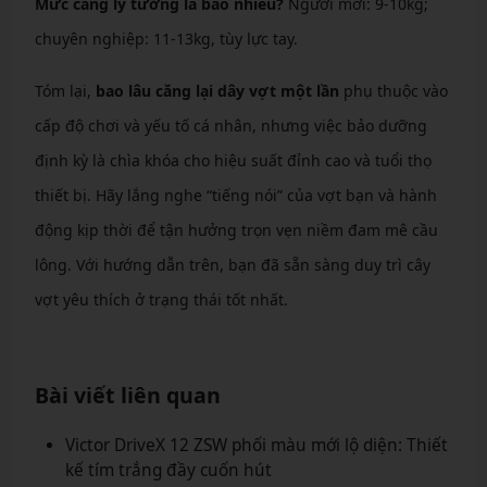
Mức căng lý tưởng là bao nhiêu?
Người mới: 9-10kg;
chuyên nghiệp: 11-13kg, tùy lực tay.
Tóm lại,
bao lâu căng lại dây vợt một lần
phụ thuộc vào
cấp độ chơi và yếu tố cá nhân, nhưng việc bảo dưỡng
định kỳ là chìa khóa cho hiệu suất đỉnh cao và tuổi thọ
thiết bị. Hãy lắng nghe “tiếng nói” của vợt bạn và hành
động kịp thời để tận hưởng trọn vẹn niềm đam mê cầu
lông. Với hướng dẫn trên, bạn đã sẵn sàng duy trì cây
vợt yêu thích ở trạng thái tốt nhất.
Bài viết liên quan
Victor DriveX 12 ZSW phối màu mới lộ diện: Thiết
kế tím trắng đầy cuốn hút