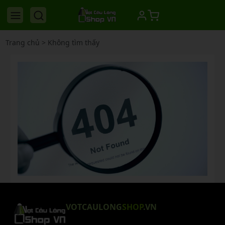
Trang chủ
>
Không tìm thấy
VOTCAULONG
SHOP
.VN