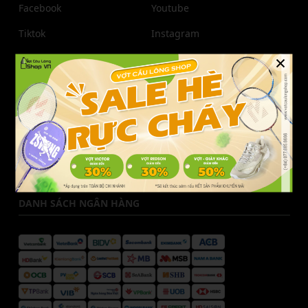
Facebook
Youtube
Tiktok
Instagram
×
Zalo
Pinterest
THÔNG TIN LIÊN HỆ
Liên hệ Vợt Cầu Lông Shop
Hotline CSKH:
077.685.6666
Email:
cskh@votcaulongshop.vn
DANH SÁCH NGÂN HÀNG