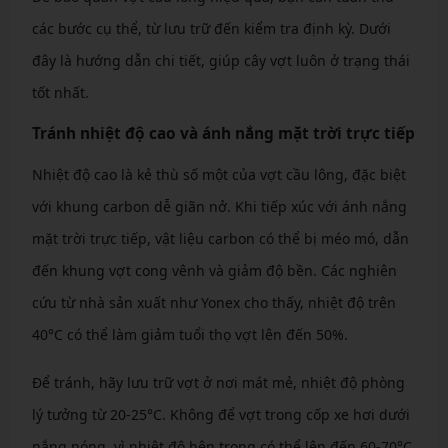
các bước cụ thể, từ lưu trữ đến kiểm tra định kỳ. Dưới
đây là hướng dẫn chi tiết, giúp cây vợt luôn ở trạng thái
tốt nhất.
Tránh nhiệt độ cao và ánh nắng mặt trời trực tiếp
Nhiệt độ cao là kẻ thù số một của vợt cầu lông, đặc biệt
với khung carbon dễ giãn nở. Khi tiếp xúc với ánh nắng
mặt trời trực tiếp, vật liệu carbon có thể bị méo mó, dẫn
đến khung vợt cong vênh và giảm độ bền. Các nghiên
cứu từ nhà sản xuất như Yonex cho thấy, nhiệt độ trên
40°C có thể làm giảm tuổi thọ vợt lên đến 50%.
Để tránh, hãy lưu trữ vợt ở nơi mát mẻ, nhiệt độ phòng
lý tưởng từ 20-25°C. Không để vợt trong cốp xe hơi dưới
nắng nóng, vì nhiệt độ bên trong có thể lên đến 60-70°C.