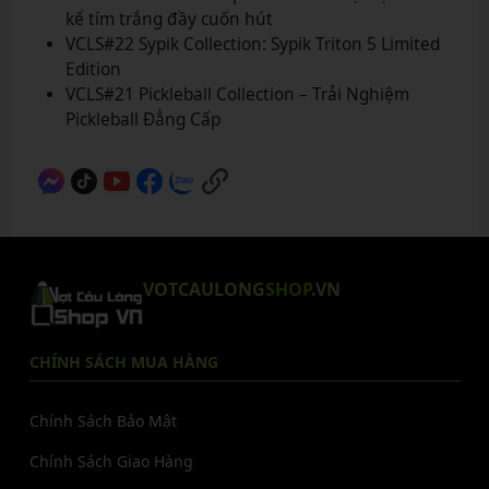
kế tím trắng đầy cuốn hút
VCLS#22 Sypik Collection: Sypik Triton 5 Limited
Edition
VCLS#21 Pickleball Collection – Trải Nghiệm
Pickleball Đẳng Cấp
VOTCAULONG
SHOP
.VN
CHÍNH SÁCH MUA HÀNG
Chính Sách Bảo Mật
Chính Sách Giao Hàng