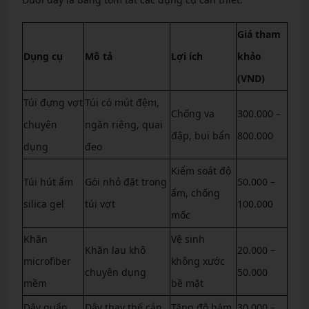
Giá tham
Dụng cụ
Mô tả
Lợi ích
khảo
(VND)
Túi đựng vợt
Túi có mút đệm,
Chống va
300.000 –
chuyên
ngăn riêng, quai
đập, bụi bẩn
800.000
dụng
đeo
Kiểm soát độ
Túi hút ẩm
Gói nhỏ đặt trong
50.000 –
ẩm, chống
silica gel
túi vợt
100.000
mốc
Khăn
Vệ sinh
Khăn lau khô
20.000 –
microfiber
không xước
chuyên dụng
50.000
mềm
bề mặt
Dây quấn
Dây thay thế cán
Tăng độ bám,
30.000 –