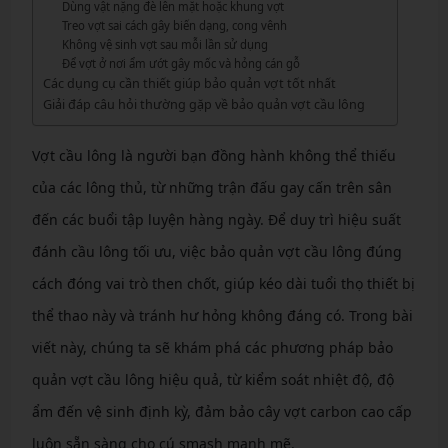
Dùng vật nặng đè lên mặt hoặc khung vợt
Treo vợt sai cách gây biến dạng, cong vênh
Không vệ sinh vợt sau mỗi lần sử dụng
Để vợt ở nơi ẩm ướt gây mốc và hỏng cán gỗ
Các dụng cụ cần thiết giúp bảo quản vợt tốt nhất
Giải đáp câu hỏi thường gặp về bảo quản vợt cầu lông
Vợt cầu lông là người bạn đồng hành không thể thiếu
của các lông thủ, từ những trận đấu gay cấn trên sân
đến các buổi tập luyện hàng ngày. Để duy trì hiệu suất
đánh cầu lông tối ưu, việc bảo quản vợt cầu lông đúng
cách đóng vai trò then chốt, giúp kéo dài tuổi thọ thiết bị
thể thao này và tránh hư hỏng không đáng có. Trong bài
viết này, chúng ta sẽ khám phá các phương pháp bảo
quản vợt cầu lông hiệu quả, từ kiểm soát nhiệt độ, độ
ẩm đến vệ sinh định kỳ, đảm bảo cây vợt carbon cao cấp
luôn sẵn sàng cho cú smash mạnh mẽ.