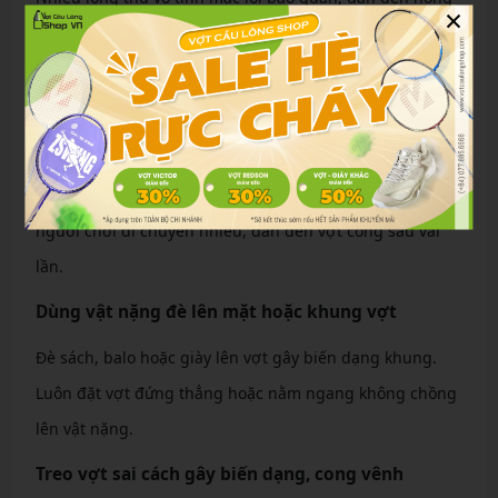
×
hóc nhanh chóng. Dưới đây là các sai lầm phổ biến cần
tránh.
Để vợt trong cốp xe hơi dưới trời nắng nóng
Như đã đề cập, nhiệt độ cao trong cốp xe có thể làm tan
chảy keo dán và giãn gen. Sai lầm này phổ biến ở những
người chơi di chuyển nhiều, dẫn đến vợt cong sau vài
lần.
Dùng vật nặng đè lên mặt hoặc khung vợt
Đè sách, balo hoặc giày lên vợt gây biến dạng khung.
Luôn đặt vợt đứng thẳng hoặc nằm ngang không chồng
lên vật nặng.
Treo vợt sai cách gây biến dạng, cong vênh