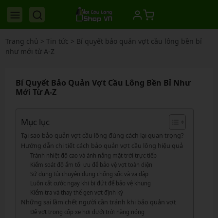
Trang chủ
>
Tin tức
>
Bí quyết bảo quản vợt cầu lông bền bỉ
như mới từ A-Z
Bí Quyết Bảo Quản Vợt Cầu Lông Bền Bỉ Như
Mới Từ A-Z
Mục lục
Tại sao bảo quản vợt cầu lông đúng cách lại quan trọng?
Hướng dẫn chi tiết cách bảo quản vợt cầu lông hiệu quả
Tránh nhiệt độ cao và ánh nắng mặt trời trực tiếp
Kiểm soát độ ẩm tối ưu để bảo vệ vợt toàn diện
Sử dụng túi chuyên dụng chống sốc và va đập
Luôn cắt cước ngay khi bị đứt để bảo vệ khung
Kiểm tra và thay thế gen vợt định kỳ
Những sai lầm chết người cần tránh khi bảo quản vợt
Để vợt trong cốp xe hơi dưới trời nắng nóng