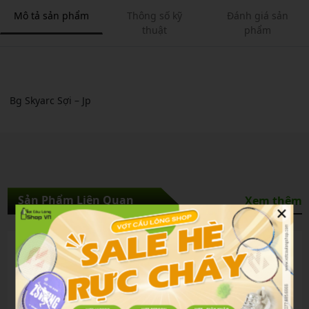
Mô tả sản phẩm
Thông số kỹ
Đánh giá sản
thuật
phẩm
Bg Skyarc Sợi – Jp
Sản Phẩm Liên Quan
Xem thêm
×