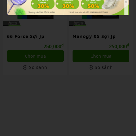
66 Force Sợi Jp
Nanogy 95 Sợi Jp
₫
₫
250,000
250,000
Chọn mua
Chọn mua
So sánh
So sánh