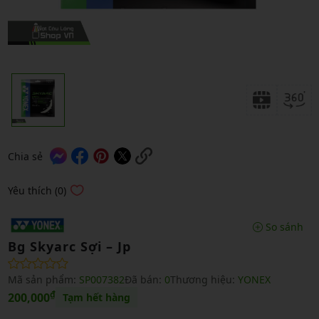
Chia sẻ
Yêu thích (0)
So sánh
Bg Skyarc Sợi – Jp
Mã sản phẩm:
SP007382
Đã bán:
0
Thương hiệu:
YONEX
₫
200,000
Tạm hết hàng