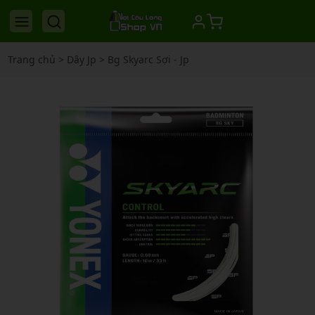
Trang chủ
>
Dây Jp
>
Bg Skyarc Sợi - Jp