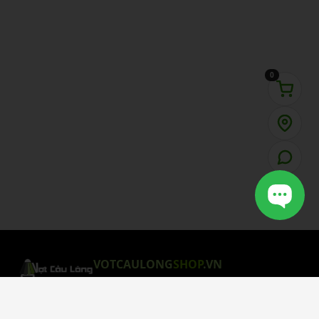
0
VOTCAULONG
SHOP
.VN
CHÍNH SÁCH MUA HÀNG