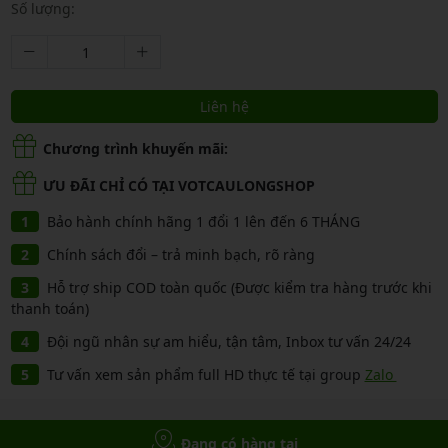
Số lượng:
Liên hệ
Chương trình khuyến mãi:
ƯU ĐÃI CHỈ CÓ TẠI VOTCAULONGSHOP
Bảo hành chính hãng 1 đổi 1 lên đến 6 THÁNG
Chính sách đổi – trả minh bạch, rõ ràng
Hỗ trợ ship COD toàn quốc (Được kiểm tra hàng trước khi
thanh toán)
Đội ngũ nhân sự am hiểu, tận tâm, Inbox tư vấn 24/24
Tư vấn xem sản phẩm full HD thực tế tại group
Zalo
Đang có hàng tại