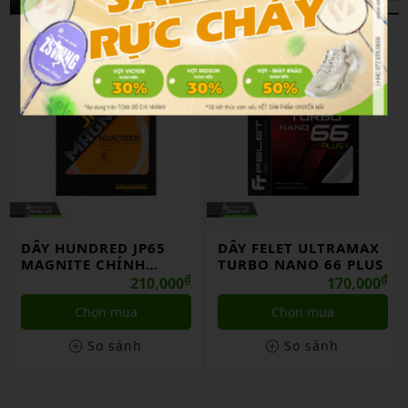
DÂY HUNDRED JP65
DÂY FELET ULTRAMAX
MAGNITE CHÍNH
TURBO NANO 66 PLUS
HÃNG
₫
₫
210,000
170,000
Chọn mua
Chọn mua
So sánh
So sánh