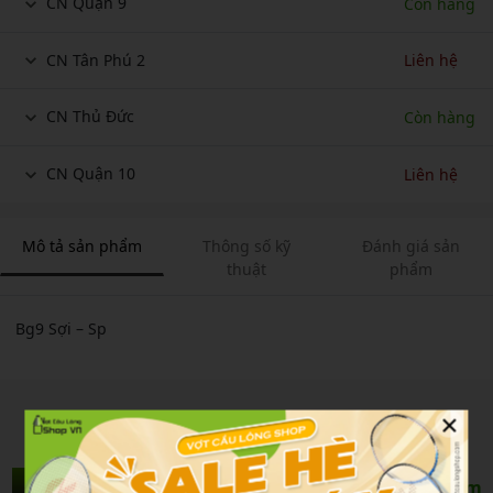
CN Quận 9
Còn hàng
CN Tân Phú 2
Liên hệ
CN Thủ Đức
Còn hàng
CN Quận 10
Liên hệ
Mô tả sản phẩm
Thông số kỹ
Đánh giá sản
thuật
phẩm
Bg9 Sợi – Sp
×
Sản Phẩm Liên Quan
Xem thêm