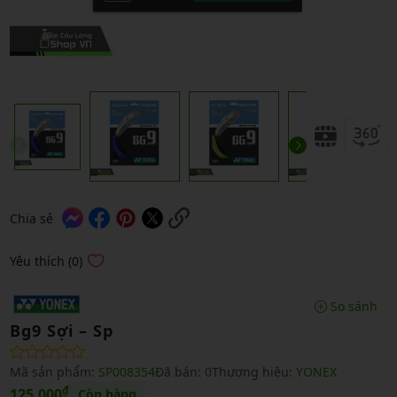
Chia sẻ
Yêu thích (0)
So sánh
Bg9 Sợi – Sp
Mã sản phẩm:
SP008354
Đã bán:
0
Thương hiệu:
YONEX
₫
125,000
Còn hàng