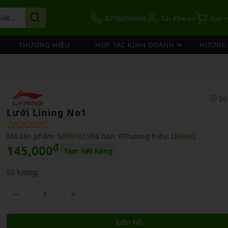
0776856666
Tài Khoản
Giỏ 
THƯƠNG HIỆU
HỢP TÁC KINH DOANH
HƯỚNG 
CẦU LÔNG YONEX
U LÔNG YONEX
CẦU LÔNG YONEX
ALO YONEX
CẦU LÔNG
IỆN MÁY ĐAN
BẢNG CHIẾT KHẤU ĐẠI LÝ
CẦU LÔNG YONEX
VỢT CẦU LÔNG IXE
ÁO CẦU LÔNG
QUẦN CẦU LÔNG
CẦU LÔNG LINING
U LÔNG LINING
CẦU LÔNG LINING
ALO LINING
CÁN CẦU LÔNG
ALO PICKLEBALL
NHƯỢNG QUYỀN VỢT CẦU LÔNG SH
CẦU LÔNG VICTOR
VỢT CẦU LÔNG KAMITO
Áo Cầu Lông Yonex
Quần Cầu Lông Yon
So
CẦU LÔNG VICTOR
U LÔNG HUNDRED
CẦU LÔNG VICTOR
ALO VICTOR
ẦU LÔNG
PICKLEBALL
Áo Cầu Lông Lining
Quần Cầu Lông Lin
Lưới Lining No1
CẦU LÔNG LINING
VỢT CẦU LÔNG KAWASAKI
CẦU LÔNG MIZUNO
U LÔNG FLYPOWER
CẦU LÔNG KID
ALO HUNDRED
U LÔNG
Áo Cầu Lông Hundred
Quần Cầu Lông Ku
CẦU LÔNG MIZUNO
VỢT CẦU LÔNG KLINT
Áo Cầu Lông Kid
Quần Cầu Lông Vic
Mã sản phẩm:
SP001015
Đã bán:
0
Thương hiệu:
LINING
CẦU LÔNG HUNDRED
U LÔNG KID
 CẦU LÔNG KUMPOO
ALO MIZUNO
₫
145,000
Áo Cầu Lông Flypower
Quần Cầu Lông Kid
Tạm hết hàng
CẦU LÔNG HUNDRED
VỢT CẦU LÔNG KUMPOO
CẦU LÔNG APACS
ALO APAVI
Số lượng:
CẦU LÔNG XP
ALO KAMITO
GIÀY PICKLEBALL
PHỤ KIỆN PICKL
CẦU LÔNG APACS
VỢT CẦU LÔNG PROKENNEX
CẦU LÔNG LEFUS
Giày Asics
Bóng Pickleball
CẦU LÔNG FELET
VỢT CẦU LÔNG REVILO
Túi/balo Pickleball
CẦU LÔNG WIKA
CẦU LÔNG FLYPOWER
VỢT CẦU LÔNG TENWAY
Liên hệ