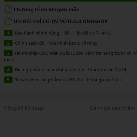
CẦU LÔNG KUMPOO
CẦU LÔNG REDSON
Chương trình khuyến mãi:
CẦU LÔNG KAWASAKI
CẦU LÔNG 3RD
ƯU ĐÃI CHỈ CÓ TẠI VOTCAULONGSHOP
CẦU LÔNG FELET
CẦU LÔNG APAVI
Bảo hành chính hãng 1 đổi 1 lên đến 6 THÁNG
CẦU LÔNG APAVI
Chính sách đổi – trả minh bạch, rõ ràng
CẦU LÔNG DAS X
Hỗ trợ ship COD toàn quốc (Được kiểm tra hàng trước khi 
CẦU LÔNG FLEET
toán)
CẦU LÔNG FLEX POWER
Đội ngũ nhân sự am hiểu, tận tâm, Inbox tư vấn 24/24
Tư vấn xem sản phẩm full HD thực tế tại group
Zalo
CẦU LÔNG FORZA
Thông số kỹ thuật
Đánh giá sản phẩm