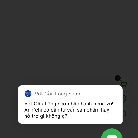
0
Vợt Cầu Lông Shop
Vợt Cầu Lông shop hân hạnh phục vụ! 
Anh/chị có cần tư vấn sản phẩm hay 
hỗ trợ gì không ạ?