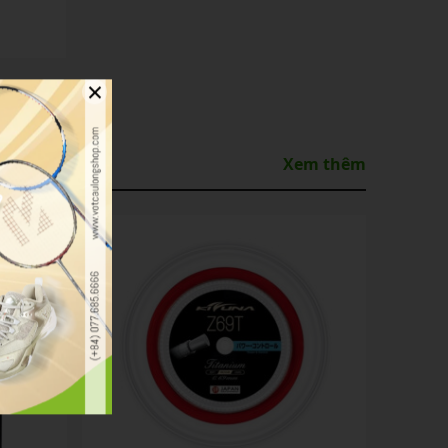
×
Xem thêm