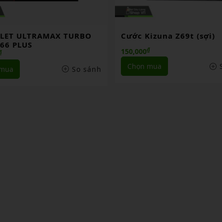
FELET ULTRAMAX TURBO
Cước Kizuna Z69t (sợi)
66 PLUS
₫
150,000
₫
Chọn mua
S
 mua
So sánh