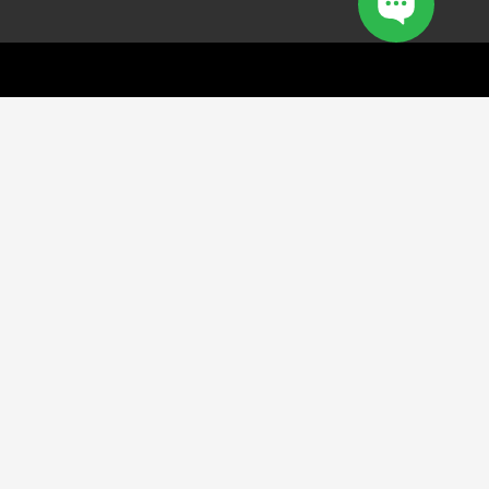
OP
THÔNG TIN LIÊN HỆ
Liên hệ Vợt Cầu Lông Shop
Hotline CSKH:
077.685.6666
Email:
cskh@votcaulongshop.vn
ĐƠN VỊ VẬN CHUYỂN