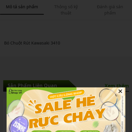
Mô tả sản phẩm
Thông số kỹ
Đánh giá sản
thuật
phẩm
Bó Chuột Rút Kawasaki 3410
Sản Phẩm Liên Quan
Xem thêm
×