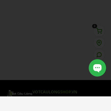
0
VOTCAULONG
SHOP
.VN
CHÍNH SÁCH MUA HÀNG