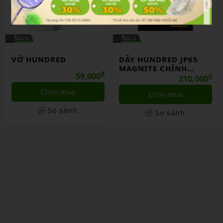
VỚ HUNDRED
DÂY HUNDRED JP65
MAGNITE CHÍNH
₫
59,000
HÃNG
₫
210,000
Chọn mua
Chọn mua
So sánh
So sánh