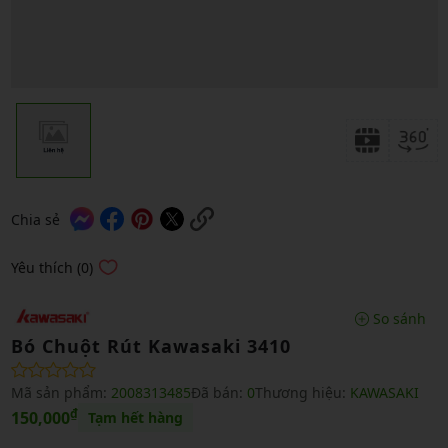
Chia sẻ
Yêu thích (0)
So sánh
Bó Chuột Rút Kawasaki 3410
Mã sản phẩm:
2008313485
Đã bán:
0
Thương hiệu:
KAWASAKI
₫
150,000
Tạm hết hàng