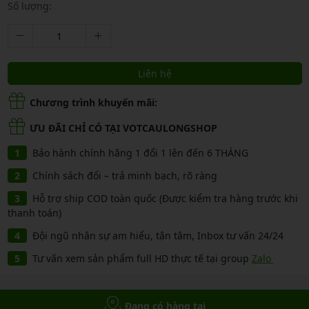
Số lượng:
Liên hệ
Chương trình khuyến mãi:
ƯU ĐÃI CHỈ CÓ TẠI VOTCAULONGSHOP
Bảo hành chính hãng 1 đổi 1 lên đến 6 THÁNG
Chính sách đổi – trả minh bạch, rõ ràng
Hỗ trợ ship COD toàn quốc (Được kiểm tra hàng trước khi
thanh toán)
Đội ngũ nhân sự am hiểu, tận tâm, Inbox tư vấn 24/24
Tư vấn xem sản phẩm full HD thực tế tại group
Zalo
Đang có hàng tại