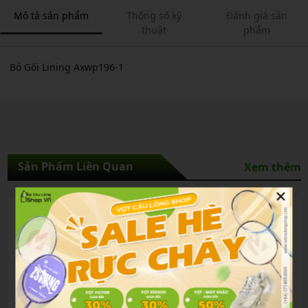
Mô tả sản phẩm
Thông số kỹ
Đánh giá sản
thuật
phẩm
Bó Gối Lining Axwp196-1
Sản Phẩm Liên Quan
Xem thêm
×