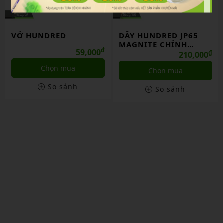
VỚ HUNDRED
DÂY HUNDRED JP65
MAGNITE CHÍNH
₫
59,000
HÃNG
₫
210,000
Chọn mua
Chọn mua
So sánh
So sánh