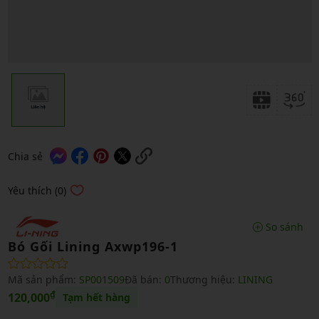
Chia sẻ
Yêu thích (0)
So sánh
Bó Gối Lining Axwp196-1
Mã sản phẩm:
SP001509
Đã bán:
0
Thương hiệu:
LINING
₫
120,000
Tạm hết hàng