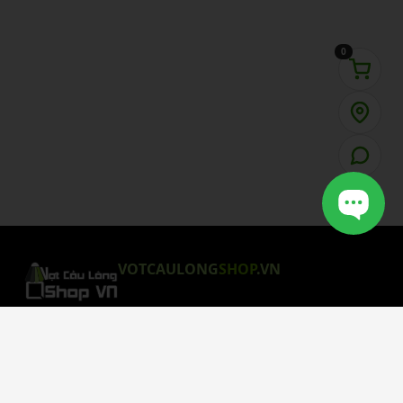
0
VOTCAULONG
SHOP
.VN
CHÍNH SÁCH MUA HÀNG
Chính Sách Bảo Mật