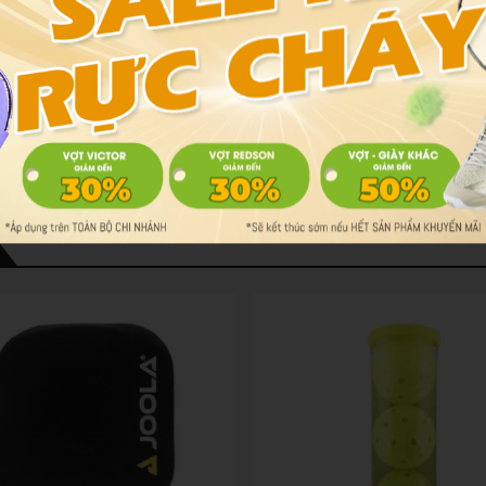
ckleball tại các cửa hàng của nhé!