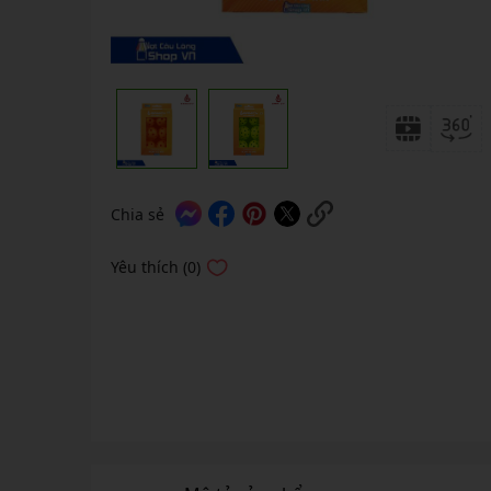
GIÀY 
Vớ Cầu Lông
Vợt Pickleball Kamito
VỢT 
GIÀY 
Vợt Pickleball Dưới 1tr
VỢT 
Xem thêm
GIÀY 
VỢT 
GIÀY 
VỢT 
VỢT 
Chia sẻ
VỢT 
Yêu thích (0)
VỢT 