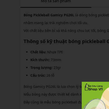
Mô tả sản phẩm
Bóng Pickleball Gamicy PG26L
là dòng bóng pickleb
nhằm mang lại trải nghiệm chơi tối ưu.
Với chất liệu bền bỉ và khả năng chịu lực tốt, bóng
Thông số kỹ thuật bóng pickleball
Chất liệu:
Nhựa TPE
Kích thước:
73mm
Trọng lượng:
23gr
Cấu trúc:
26 lỗ
Bóng Gamicy PG26L là lựa chọn lý tưởng cho cả ngườ
Mẫu bóng này được thiết kế dành riêng cho sân pick
Đây cũng là mẫu bóng pickleball được nhiều người l