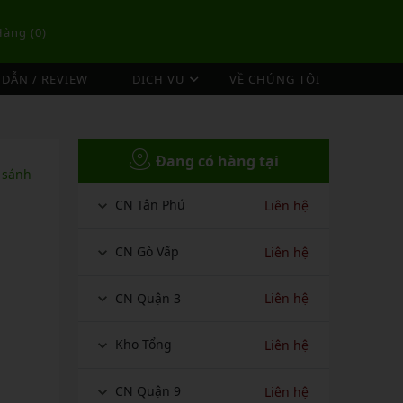
Hàng (
0
)
DẪN / REVIEW
DỊCH VỤ
VỀ CHÚNG TÔI
DỊCH VỤ ĐAN VỢT CẦU LÔNG
TÚI/BALO CẦU LÔNG
OP
DỊCH VỤ THU MUA VỢT CŨ
Đang có hàng tại
ex
Túi Cầu Lông Lining
 sánh
ing
Túi Cầu Lông Yonex
CN Tân Phú
Liên hệ
mpoo
Túi Cầu Lông Victor
tor
Túi Cầu Lông Mizuno
CN Gò Vấp
Liên hệ
Túi Cầu Lông Apavi
Xem thêm
CN Quận 3
Liên hệ
EBALL
MÁY ĐAN
Phụ Kiện Máy Đan
Kho Tổng
Liên hệ
CN Quận 9
Liên hệ