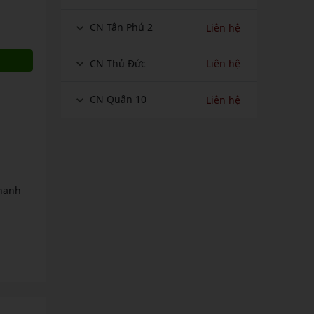
CN Tân Phú 2
Liên hệ
CN Thủ Đức
Liên hệ
CN Quận 10
Liên hệ
thanh