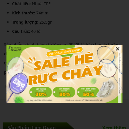
Chất liệu:
Nhựa TPE
Kích thước:
74mm
Trọng lượng:
25,5gr
Cấu trúc:
40 lỗ
Sản phẩm chính hãng từ Kaiwin, PK40L là lựa chọn lý tưởng
×
cho cả người chơi chuyên nghiệp lẫn người mới bắt đầu yêu
thích môn pickleball. Bạn có thể đến trải nghiệm trực tiếp các
phụ kiện pickleball tại các cửa hàng của nhé!
TÁC GIẢ Khánh Vy
Sản Phẩm Liên Quan
Xem thêm