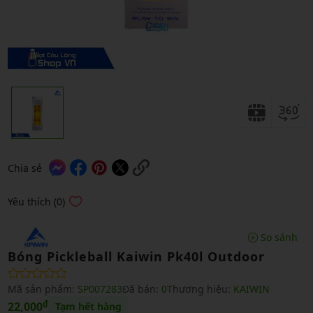
Chia sẻ
Yêu thích (0)
So sánh
Bóng Pickleball Kaiwin Pk40l Outdoor
Mã sản phẩm:
SP007283
Đã bán:
0
Thương hiệu:
KAIWIN
₫
22,000
Tạm hết hàng