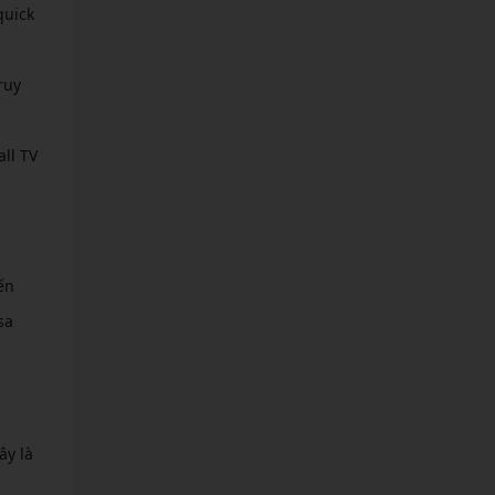
quick
ruy
ll TV
ến
sa
ây là