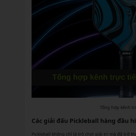
Tổng hợp kênh trự
Các giải đấu Pickleball hàng đầu h
Pickleball không chỉ là trò chơi giải trí mà đã tr