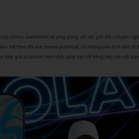
CẦU LÔNG KUMPOO
CẦU LÔNG REDSON
CẦU LÔNG KAWASAKI
CẦU LÔNG 3RD
CẦU LÔNG FELET
CẦU LÔNG APAVI
CẦU LÔNG APAVI
 hợp tennis, badminton và ping-pong, với các giải đấu chuyên ngh
CẦU LÔNG DAS X
m mê theo dõi live stream pickleball, từ những pha dink tinh tế 
c tiếp giải pickleball mới nhất, giúp bạn dễ dàng tiếp cận nội du
CẦU LÔNG FLEET
CẦU LÔNG FLEX POWER
CẦU LÔNG FORZA