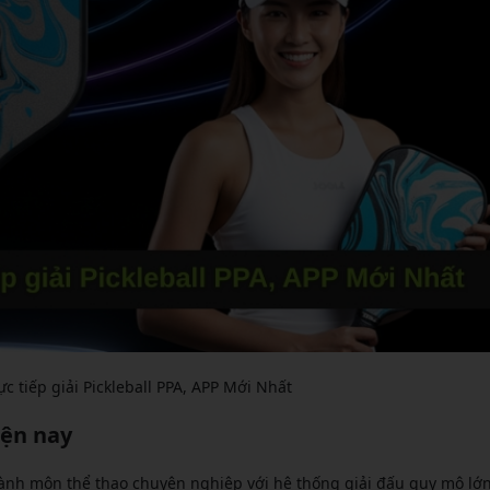
c tiếp giải Pickleball PPA, APP Mới Nhất
iện nay
ở thành môn thể thao chuyên nghiệp với hệ thống giải đấu quy mô l