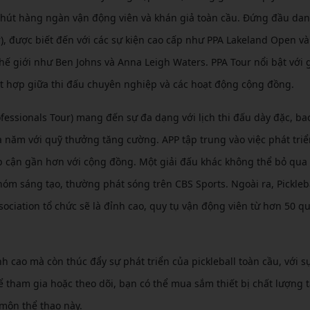
hu hút hàng ngàn vận động viên và khán giả toàn cầu. Đứng đầu da
ur), được biết đến với các sự kiện cao cấp như PPA Lakeland Open và
ế giới như Ben Johns và Anna Leigh Waters. PPA Tour nổi bật với g
t hợp giữa thi đấu chuyên nghiệp và các hoạt động cộng đồng.
rofessionals Tour) mang đến sự đa dạng với lịch thi đấu dày đặc, b
a năm với quỹ thưởng tăng cường. APP tập trung vào việc phát triển
iếp cận gần hơn với cộng đồng. Một giải đấu khác không thể bỏ qua 
hóm sáng tạo, thường phát sóng trên CBS Sports. Ngoài ra, Pickleb
ciation tổ chức sẽ là đỉnh cao, quy tụ vận động viên từ hơn 50 qu
 cao mà còn thúc đẩy sự phát triển của pickleball toàn cầu, với s
Để tham gia hoặc theo dõi, bạn có thể mua sắm thiết bị chất lượng 
 môn thể thao này.