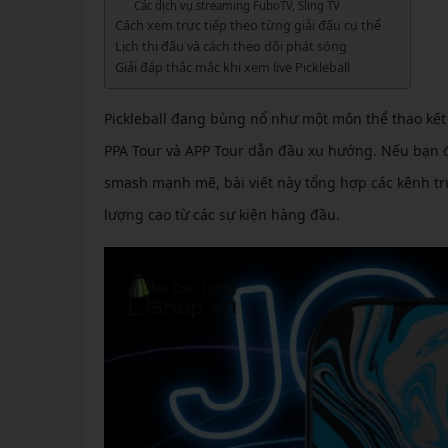
GIÀY 
Các dịch vụ streaming FuboTV, Sling TV
Vớ Cầu Lông
Vợt Pickleball Kamito
VỢT 
Cách xem trực tiếp theo từng giải đấu cụ thể
GIÀY 
Vợt Pickleball Dưới 1tr
Lịch thi đấu và cách theo dõi phát sóng
VỢT 
Giải đáp thắc mắc khi xem live Pickleball
Xem thêm
GIÀY 
VỢT 
GIÀY 
Pickleball đang bùng nổ như một môn thể thao kết
VỢT 
PPA Tour và APP Tour dẫn đầu xu hướng. Nếu bạn đa
smash mạnh mẽ, bài viết này tổng hợp các kênh trự
VỢT 
lượng cao từ các sự kiện hàng đầu.
VỢT 
VỢT 