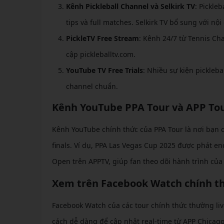
Kênh Pickleball Channel và Selkirk TV
: Pickle
tips và full matches. Selkirk TV bổ sung với nộ
PickleTV Free Stream
: Kênh 24/7 từ Tennis Ch
cập pickleballtv.com.
YouTube TV Free Trials
: Nhiều sự kiện pickleba
channel chuẩn.
Kênh YouTube PPA Tour và APP To
Kênh YouTube chính thức của PPA Tour là nơi bạn có
finals. Ví dụ, PPA Las Vegas Cup 2025 được phát e
Open trên APPTV, giúp fan theo dõi hành trình của 
Xem trên Facebook Watch chính t
Facebook Watch của các tour chính thức thường liv
cách dễ dàng để cập nhật real-time từ APP Chicag