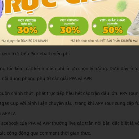
xem trực tiếp Pickleball miễn phí
g tốn kém, các kênh miễn phí là lựa chọn lý tưởng. Dưới đây là to
 nội dung phong phú từ các giải PPA và APP.
nguồn chính thức, phát trực tiếp hầu hết các trận đấu lớn. PPA Tour
gas Cup với bình luận chuyên sâu, trong khi APP Tour cung cấp fu
h APPTV.
Facebook của PPA và APP thường live các trận nổi bật, đặc biệt là v
g tác cộng đồng qua comment thời gian thực.