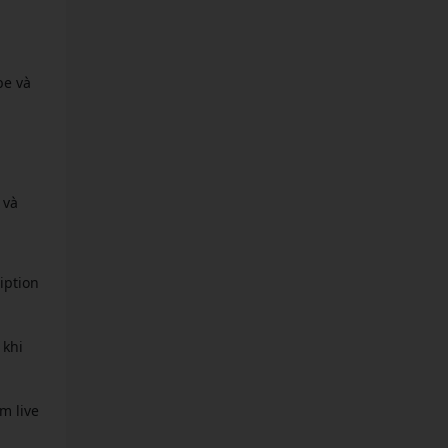
be và
 và
iption
 khi
m live