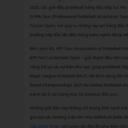
2025, các giải đấu pickleball hàng đầu tiếp tục t
là PPA Tour (Professional Pickleball Association To
Tucson Open, nơi quy tụ những tay vợt hàng đầu th
thưởng hấp dẫn lên đến hàng trăm nghìn đô la, kế
Bên cạnh đó, APP Tour (Association of Pickleball P
APP Fort Lauderdale Open – giải Major đầu tiên củ
năng trẻ và các sự kiện khu vực, giúp pickleball t
Major League Pickleball (MLP), với định dạng đội n
World Championships 2025 do United Pickleball Asso
tranh tài ở các hạng mục từ amateur đến pro.
Những giải đấu này không chỉ mang tính cạnh tranh
gia của các thương hiệu lớn như Selkirk và Joola. 
Cầu Lông Shop
, nơi cung cấp đầy đủ phụ kiện cho