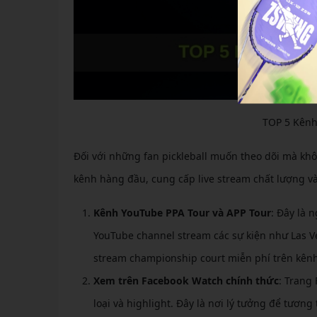
TOP 5 Kênh 
Đối với những fan pickleball muốn theo dõi mà khôn
kênh hàng đầu, cung cấp live stream chất lượng và
Kênh YouTube PPA Tour và APP Tour
: Đây là 
YouTube channel stream các sự kiện như Las Ve
stream championship court miễn phí trên kên
Xem trên Facebook Watch chính thức
: Trang 
loại và highlight. Đây là nơi lý tưởng để tươn