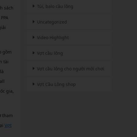
Túi, balo cầu lông
nh sách
 PPA
Uncategorized
iải
Video Highlight
ao gồm
Vợt cầu lông
 tài
Vợt cầu lông cho người mới chơi
là
all
Vợt Cầu Lông shop
ốc gia,
ự tham
tại
Vợt