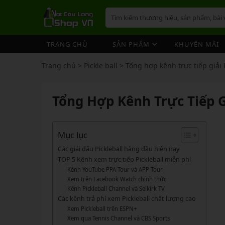
TRANG CHỦ
SẢN PHẨM
KHUYẾN MÃI
VỢT CẦU LÔNG
GIÀY 
ÁO CẦ
QUẦN 
TÚI/B
CƯỚC 
PHỤ K
NÓN
Trang chủ
>
Pickle ball
>
Tổng hợp kênh trực tiếp giải 
VỢT 
VỢT CẦU LÔNG
GIÀY CẦU LÔNG
GIÀY CẦU LÔNG
GIÀY 
ÁO CẦ
QUẦN 
TÚI/B
CUỐN 
TÚI/B
VỢT 
Vợt Cầu Lông Yonex
Giày Cầu Lông Yonex
Tổng Hợp Kênh Trực Tiếp G
ÁO CẦU LÔNG
GIÀY 
ÁO CẦ
QUẦN 
TÚI/B
ỐNG C
BÓNG 
Vợt Cầu Lông Victor
Giày Cầu Lông Mizuno
VỢT 
QUẦN CẦU LÔNG
GIÀY 
ÁO CẦ
QUẦN 
TÚI/B
VỚ CẦ
Vợt Cầu Lông Lining
Giày Cầu Lông Lining
VỢT 
Vợt Cầu Lông Mizuno
Giày Cầu Lông Victor
Mục lục
TÚI / BALO CẦU LÔNG
GIÀY 
ÁO CẦ
QUẦN
TÚI/B
Vợt Cầu Lông Hundred
Giày Cầu Lông Hundred
Các giải đấu Pickleball hàng đầu hiện nay
VỢT 
PHỤ KIỆN CẦU LÔNG
GIÀY 
TÚI/B
TOP 5 Kênh xem trực tiếp Pickleball miễn phí
Xem thêm
Xem thêm
Kênh YouTube PPA Tour và APP Tour
MÁY ĐAN
GIÀY 
TÚI/B
PHỤ KIỆN CẦU LÔNG
VỢT PICKLEBALL
VỢT 
Xem trên Facebook Watch chính thức
VỢT PICKLEBALL
GIÀY 
Kênh Pickleball Channel và Selkirk TV
Cước Cầu Lông
Vợt Pickleball Joola
VỢT 
Các kênh trả phí xem Pickleball chất lượng cao
Ống Cầu Lông
Vợt Pickleball Sypik
PHỤ KIỆN PICKLE BALL
GIÀY 
Xem Pickleball trên ESPN+
VỢT 
Cuốn Cán Cầu Lông
Vợt Pickleball Lining
Xem qua Tennis Channel và CBS Sports