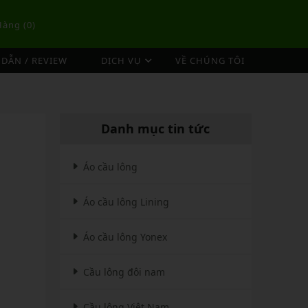
Hàng (
0
)
DẪN / REVIEW
DỊCH VỤ
VỀ CHÚNG TÔI
DỊCH VỤ ĐAN VỢT CẦU LÔNG
TÚI/BALO CẦU LÔNG
OP
DỊCH VỤ THU MUA VỢT CŨ
ex
Túi Cầu Lông Lining
Danh mục tin tức
ing
Túi Cầu Lông Yonex
mpoo
Túi Cầu Lông Victor
Áo cầu lông
tor
Túi Cầu Lông Mizuno
Áo cầu lông Lining
Túi Cầu Lông Apavi
Xem thêm
EBALL
MÁY ĐAN
Áo cầu lông Yonex
Phụ Kiện Máy Đan
Cầu lông đôi nam
Cầu lông Việt Nam