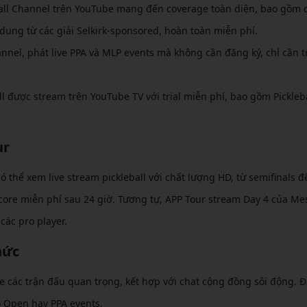
ball Channel trên YouTube mang đến coverage toàn diện, bao gồm 
i dung từ các giải Selkirk-sponsored, hoàn toàn miễn phí.
annel, phát live PPA và MLP events mà không cần đăng ký, chỉ cần t
ll được stream trên YouTube TV với trial miễn phí, bao gồm Pickleba
ur
 thể xem live stream pickleball với chất lượng HD, từ semifinals đ
ncore miễn phí sau 24 giờ. Tương tự, APP Tour stream Day 4 của Me
các pro player.
hức
e các trận đấu quan trọng, kết hợp với chat cộng đồng sôi động. Đ
o Open hay PPA events.