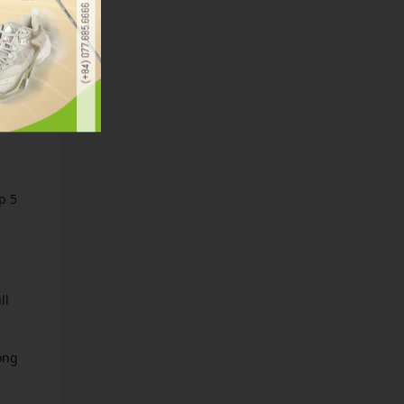
p 5
ll
òng