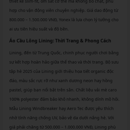
thiết kế slim-fit, ôm sát cơ thể mà không bó chặt, phù
hợp cho vận động viên chuyên nghiệp. Giá dao động từ
800.000 – 1.500.000 VNĐ, Yonex là lựa chọn lý tưởng cho
ai ưu tiên hiệu suất và độ bền.
Áo Cầu Lông Lining: Thời Trang & Phong Cách
Lining, đến từ Trung Quốc, chinh phục người chơi bằng
sự kết hợp hoàn hảo giữa thể thao và thời trang. Bộ sưu
tập hè 2025 của Lining giới thiệu họa tiết organic độc
đáo, màu sắc rực rỡ như xanh dương neon hay hồng
pastel, giúp bạn nổi bật trên sân. Chất liệu vải mè caro
100% polyester đảm bảo khô nhanh, không dính mồ hôi.
Mẫu Lining Windbreaker hay Aero Tec được yêu thích
nhờ tính năng chống UV, bảo vệ da dưới nắng hè. Với
giá phải chăng từ 500.000 – 1.000.000 VNĐ, Lining phù