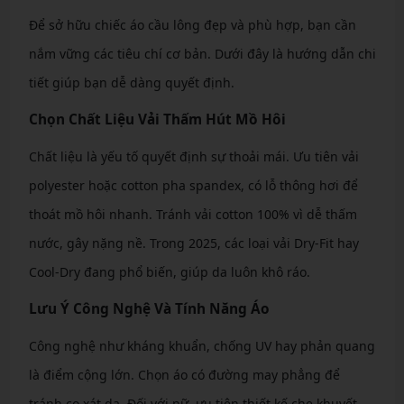
Để sở hữu chiếc áo cầu lông đẹp và phù hợp, bạn cần
nắm vững các tiêu chí cơ bản. Dưới đây là hướng dẫn chi
tiết giúp bạn dễ dàng quyết định.
Chọn Chất Liệu Vải Thấm Hút Mồ Hôi
Chất liệu là yếu tố quyết định sự thoải mái. Ưu tiên vải
polyester hoặc cotton pha spandex, có lỗ thông hơi để
thoát mồ hôi nhanh. Tránh vải cotton 100% vì dễ thấm
nước, gây nặng nề. Trong 2025, các loại vải Dry-Fit hay
Cool-Dry đang phổ biến, giúp da luôn khô ráo.
Lưu Ý Công Nghệ Và Tính Năng Áo
Công nghệ như kháng khuẩn, chống UV hay phản quang
là điểm cộng lớn. Chọn áo có đường may phẳng để
tránh cọ xát da. Đối với nữ, ưu tiên thiết kế che khuyết