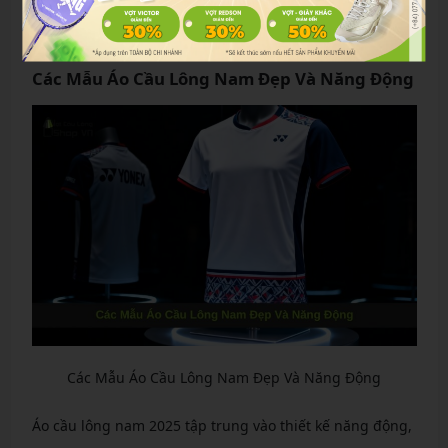
Nếu thân hình vạm vỡ, chọn size lớn hơn một chút để
thoải mái.
Các Mẫu Áo Cầu Lông Nam Đẹp Và Năng Động
Các Mẫu Áo Cầu Lông Nam Đẹp Và Năng Động
Áo cầu lông nam 2025 tập trung vào thiết kế năng động,