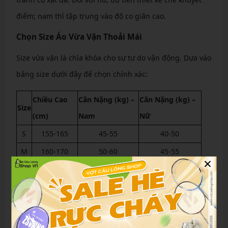
điểm; nam thì tập trung vào độ co giãn cao.
Chọn Size Áo Vừa Vặn Thoải Mái
Size vừa vặn là chìa khóa cho sự tự do vận động. Dựa vào
bảng size dưới đây để chọn chính xác:
Chiều Cao
Cân Nặng (kg) –
Cân Nặng (kg) –
Size
(cm)
Nam
Nữ
S
155-165
45-55
40-50
M
160-170
50-60
45-55
×
L
165-175
55-65
50-60
XL
170-180
60-70
55-65
XXL
>175
>65
>60