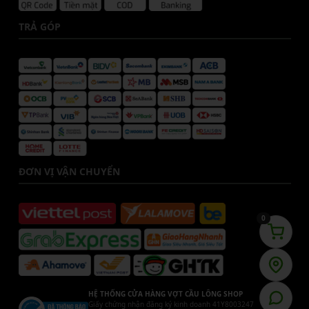
TRẢ GÓP
ĐƠN VỊ VẬN CHUYỂN
0
HỆ THỐNG CỬA HÀNG VỢT CẦU LÔNG SHOP
Giấy chứng nhận đăng ký kinh doanh 41Y8003247