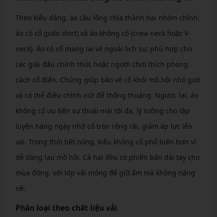
Theo kiểu dáng, áo cầu lông chia thành hai nhóm chính:
áo có cổ (polo shirt) và áo không cổ (crew neck hoặc V-
neck). Áo có cổ mang lại vẻ ngoài lịch sự, phù hợp cho
các giải đấu chính thức hoặc người chơi thích phong
cách cổ điển. Chúng giúp bảo vệ cổ khỏi mồ hôi nhỏ giọt
và có thể điều chỉnh nút để thông thoáng. Ngược lại, áo
không cổ ưu tiên sự thoải mái tối đa, lý tưởng cho tập
luyện hàng ngày nhờ cổ tròn rộng rãi, giảm áp lực lên
vai. Trong thời tiết nóng, kiểu không cổ phổ biến hơn vì
dễ dàng lau mồ hôi. Cả hai đều có phiên bản dài tay cho
mùa đông, với lớp vải mỏng để giữ ấm mà không nặng
nề.
Phân loại theo chất liệu vải