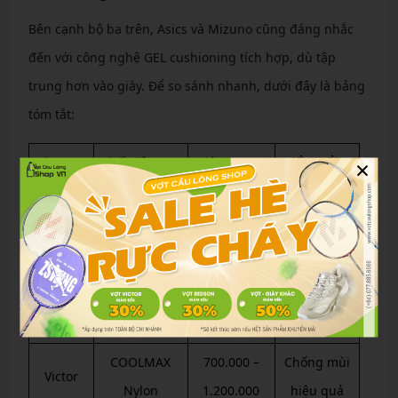
Bên cạnh bộ ba trên, Asics và Mizuno cũng đáng nhắc
đến với công nghệ GEL cushioning tích hợp, dù tập
trung hơn vào giày. Để so sánh nhanh, dưới đây là bảng
tóm tắt:
×
Thương
Chất liệu
Giá trung
Điểm nổi
hiệu
chính
bình (VNĐ)
bật
AEROREADY
800.000 –
Co giãn
Yonex
Polyester
1.500.000
360 độ
CATAPULT
500.000 –
Khô nhanh
Li-Ning
Blend
1.000.000
30%
COOLMAX
700.000 –
Chống mùi
Victor
Nylon
1.200.000
hiệu quả