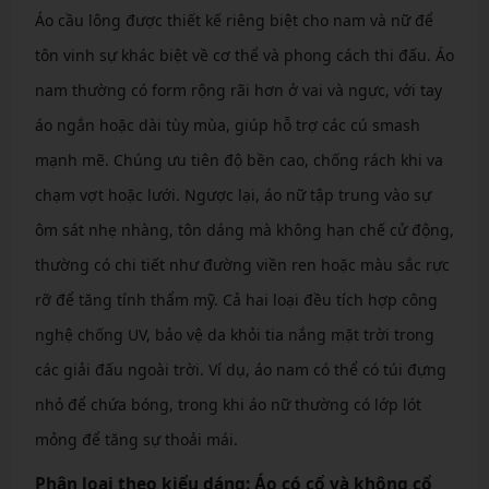
Áo cầu lông được thiết kế riêng biệt cho nam và nữ để
tôn vinh sự khác biệt về cơ thể và phong cách thi đấu. Áo
nam thường có form rộng rãi hơn ở vai và ngực, với tay
áo ngắn hoặc dài tùy mùa, giúp hỗ trợ các cú smash
mạnh mẽ. Chúng ưu tiên độ bền cao, chống rách khi va
chạm vợt hoặc lưới. Ngược lại, áo nữ tập trung vào sự
ôm sát nhẹ nhàng, tôn dáng mà không hạn chế cử động,
thường có chi tiết như đường viền ren hoặc màu sắc rực
rỡ để tăng tính thẩm mỹ. Cả hai loại đều tích hợp công
nghệ chống UV, bảo vệ da khỏi tia nắng mặt trời trong
các giải đấu ngoài trời. Ví dụ, áo nam có thể có túi đựng
nhỏ để chứa bóng, trong khi áo nữ thường có lớp lót
mỏng để tăng sự thoải mái.
Phân loại theo kiểu dáng: Áo có cổ và không cổ