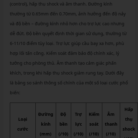
(control), hấp thụ shock và âm thanh. Đường kính
thường từ 0.65mm đến 0.70mm, ảnh hưởng đến độ nảy
và độ bền – đường kính nhỏ hơn cho trợ lực cao nhưng
dễ đứt. Độ bền quyết định thời gian sử dụng, thường từ
6-11/10 điểm tùy loại. Trợ lực giúp cầu bay xa hơn, phù
hợp lối tấn công. Kiểm soát đảm bảo độ chính xác, lý
tưởng cho phòng thủ. Âm thanh tạo cảm giác phấn
khích, trong khi hấp thụ shock giảm rung tay. Dưới đây
là bảng so sánh thông số chính của một số loại cước phổ
biến:
Hấp
Đường
Độ
Trợ
Kiểm
Âm
Loại
thụ
kính
bền
lực
soát
thanh
cước
shock
(mm)
(/10)
(/10)
(/10)
(/10)