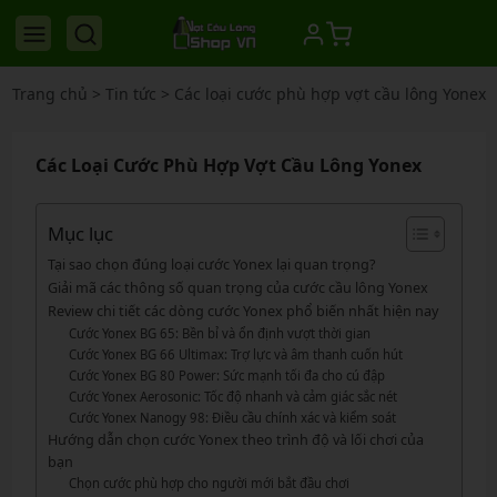
Trang chủ
>
Tin tức
>
Các loại cước phù hợp vợt cầu lông Yonex
Các Loại Cước Phù Hợp Vợt Cầu Lông Yonex
Mục lục
Tại sao chọn đúng loại cước Yonex lại quan trọng?
Giải mã các thông số quan trọng của cước cầu lông Yonex
Review chi tiết các dòng cước Yonex phổ biến nhất hiện nay
Cước Yonex BG 65: Bền bỉ và ổn định vượt thời gian
Cước Yonex BG 66 Ultimax: Trợ lực và âm thanh cuốn hút
Cước Yonex BG 80 Power: Sức mạnh tối đa cho cú đập
Cước Yonex Aerosonic: Tốc độ nhanh và cảm giác sắc nét
Cước Yonex Nanogy 98: Điều cầu chính xác và kiểm soát
Hướng dẫn chọn cước Yonex theo trình độ và lối chơi của
bạn
Chọn cước phù hợp cho người mới bắt đầu chơi