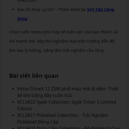
VNĐ/cuộn.
Địa chỉ mua uy tín? – Tham khảo tại
Vợt Cầu Lông
Shop
.
Chọn cước Yonex phù hợp sẽ biến vợt của bạn thành vũ
khí mạnh mẽ. Hãy thử nghiệm dựa trên hướng dẫn để
tìm loại lý tưởng, nâng tầm trải nghiệm cầu lông.
Bài viết liên quan
Victor DriveX 12 ZSW phối màu mới lộ diện: Thiết
kế tím trắng đầy cuốn hút
VCLS#22 Sypik Collection: Sypik Triton 5 Limited
Edition
VCLS#21 Pickleball Collection – Trải Nghiệm
Pickleball Đẳng Cấp
VCLS#20 Thập Cẩm Collection – Bộ Pickleball Cao