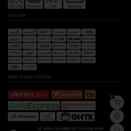
TRẢ GÓP
ĐƠN VỊ VẬN CHUYỂN
0
HỆ THỐNG CỬA HÀNG VỢT CẦU LÔNG SHOP