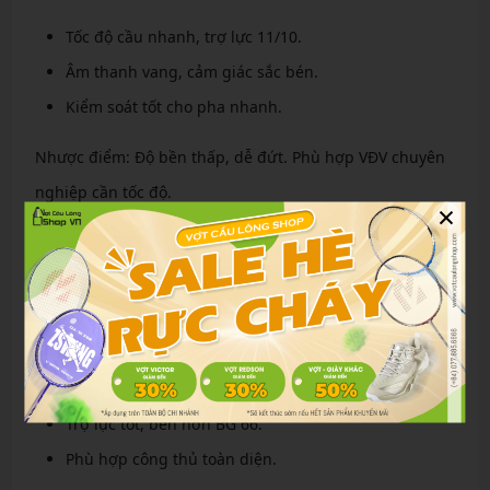
Tốc độ cầu nhanh, trợ lực 11/10.
Âm thanh vang, cảm giác sắc bén.
Kiểm soát tốt cho pha nhanh.
Nhược điểm: Độ bền thấp, dễ đứt. Phù hợp VĐV chuyên
nghiệp cần tốc độ.
×
Cước Yonex Nanogy 98: Điều cầu chính xác và
kiểm soát
Nanogy 98 sử dụng công nghệ nano carbon cho kiểm
soát cao. Đường kính 0.66mm, mềm mại. Ưu điểm:
Kiểm soát 8/10, chính xác trong điều cầu.
Trợ lực tốt, bền hơn BG 66.
Phù hợp công thủ toàn diện.