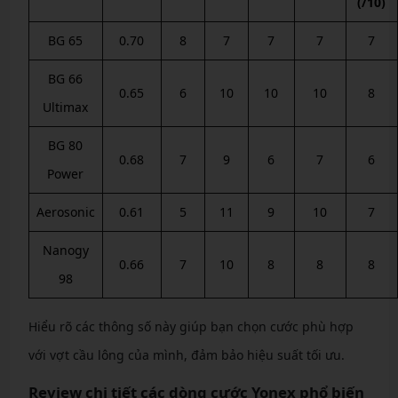
(/10)
BG 65
0.70
8
7
7
7
7
BG 66
0.65
6
10
10
10
8
Ultimax
BG 80
0.68
7
9
6
7
6
Power
Aerosonic
0.61
5
11
9
10
7
Nanogy
0.66
7
10
8
8
8
98
Hiểu rõ các thông số này giúp bạn chọn cước phù hợp
với vợt cầu lông của mình, đảm bảo hiệu suất tối ưu.
Review chi tiết các dòng cước Yonex phổ biến