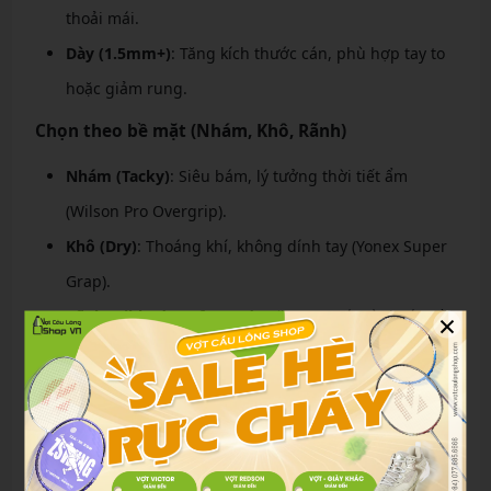
thoải mái.
Dày (1.5mm+)
: Tăng kích thước cán, phù hợp tay to
hoặc giảm rung.
Chọn theo bề mặt (Nhám, Khô, Rãnh)
Nhám (Tacky)
: Siêu bám, lý tưởng thời tiết ẩm
(Wilson Pro Overgrip).
Khô (Dry)
: Thoáng khí, không dính tay (Yonex Super
Grap).
×
Rãnh (Ribbed/Perforated)
: Tăng ma sát và thoát mồ
hôi (Head Prime Pro).
Lựa chọn theo khả năng thấm hút mồ hôi
Mức thấm hút cao
: Overgrip chứa Hydro-perforated
hoặc Moisture-Tack technology.