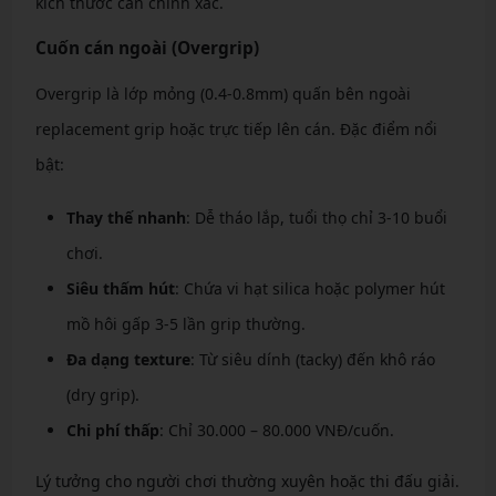
kích thước cán chính xác.
Cuốn cán ngoài (Overgrip)
Overgrip là lớp mỏng (0.4-0.8mm) quấn bên ngoài
replacement grip hoặc trực tiếp lên cán. Đặc điểm nổi
bật:
Thay thế nhanh
: Dễ tháo lắp, tuổi thọ chỉ 3-10 buổi
chơi.
Siêu thấm hút
: Chứa vi hạt silica hoặc polymer hút
mồ hôi gấp 3-5 lần grip thường.
Đa dạng texture
: Từ siêu dính (tacky) đến khô ráo
(dry grip).
Chi phí thấp
: Chỉ 30.000 – 80.000 VNĐ/cuốn.
Lý tưởng cho người chơi thường xuyên hoặc thi đấu giải.