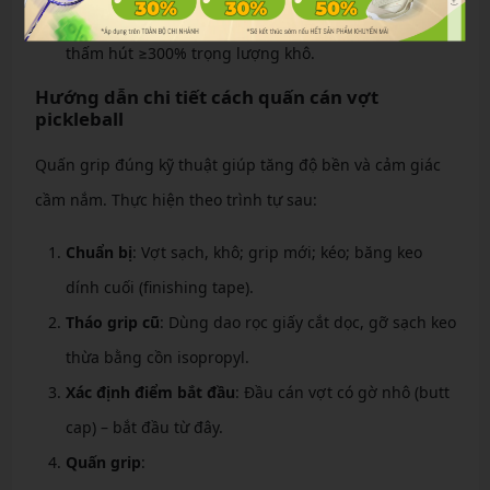
Người ra nhiều mồ hôi
: Nên chọn grip có chỉ số
thấm hút ≥300% trọng lượng khô.
Hướng dẫn chi tiết cách quấn cán vợt
pickleball
Quấn grip đúng kỹ thuật giúp tăng độ bền và cảm giác
cầm nắm. Thực hiện theo trình tự sau:
Chuẩn bị
: Vợt sạch, khô; grip mới; kéo; băng keo
dính cuối (finishing tape).
Tháo grip cũ
: Dùng dao rọc giấy cắt dọc, gỡ sạch keo
thừa bằng cồn isopropyl.
Xác định điểm bắt đầu
: Đầu cán vợt có gờ nhô (butt
cap) – bắt đầu từ đây.
Quấn grip
: