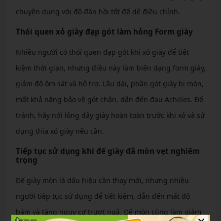
chuyên dụng với độ đàn hồi tốt để dễ điều chỉnh.
Thói quen xỏ giày đạp gót làm hỏng Form giày
Nhiều người có thói quen đạp gót khi xỏ giày để tiết
kiệm thời gian, nhưng điều này làm biến dạng form giày,
giảm độ ôm sát và hỗ trợ. Lâu dài, phần gót giày bị mòn,
mất khả năng bảo vệ gót chân, dẫn đến đau Achilles. Để
tránh, hãy nới lỏng dây giày hoàn toàn trước khi xỏ và sử
dụng thìa xỏ giày nếu cần.
Tiếp tục sử dụng khi đế giày đã mòn vẹt nghiêm
trọng
Đế giày mòn là dấu hiệu cần thay mới, nhưng nhiều
người tiếp tục sử dụng để tiết kiệm, dẫn đến mất độ
bám và tăng nguy cơ trượt ngã. Đế mòn cũng làm giảm
×