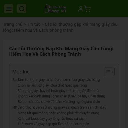
Trang chủ
>
Tin tức
>
Các lỗi thường gặp khi mang giày cầu
lông: Hiểm họa và Cách phòng tránh
Các Lỗi Thường Gặp Khi Mang Giày Cầu Lông:
Hiểm Họa Và Cách Phòng Tránh
Mục lục
Sai lầm tai hại ngay từ khâu chọn mua giày cầu lông
Chọn sai kích cỡ giày: Quá chật hoặc quá rộng
Sử dụng giày chạy bộ hoặc giày thời trang để đánh cầu
Không xác định đúng Form chân (Chân bè hay Chân thon)
Bỏ qua các tiêu chí về độ bám và công nghệ giảm chấn
Những thói quen sử dụng giày sai cách trên sân thi đấu
Mang tất quá mỏng hoặc không phải tất chuyên dụng
Kỹ thuật buộc dây giày lỏng lẻo hoặc sai cách
Thói quen xỏ giày đạp gót làm hỏng Form giày