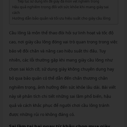
Tiếp tục sử dụng khi đế giày đã mòn vẹt nghiêm trọng
Hậu quả nghiêm trọng đối với sức khỏe khi mang giày sai
cách
Hướng dẫn bảo quản và tối ưu hiệu suất cho giày cầu lông
Cầu lông là môn thể thao đòi hỏi sự linh hoạt và tốc độ
cao, nơi giày cầu lông đóng vai trò quan trọng trong việc
bảo vệ đôi chân và nâng cao hiệu suất thi đấu. Tuy
nhiên, các lỗi thường gặp khi mang giày cầu lông như
chọn sai kích cỡ, sử dụng giày không chuyên dụng hay
bỏ qua bảo quản có thể dẫn đến chấn thương chân
nghiêm trọng, ảnh hưởng đến sức khỏe lâu dài. Bài viết
này sẽ phân tích chi tiết những sai lầm phổ biến, hậu
quả và cách khắc phục để người chơi cầu lông tránh
được những rủi ro không đáng có.
Sai lầm tai hại ngay từ khâu chọn mua giày