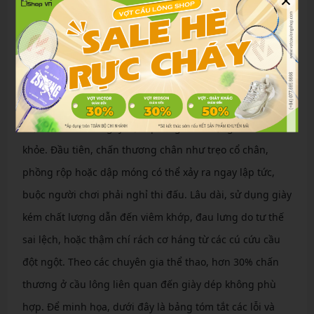
khả năng giảm chấn, gây áp lực lên khớp. Kiểm tra đế
giày định kỳ, và thay khi họa tiết ma sát mờ đi hơn 50%.
Hậu quả nghiêm trọng đối với sức khỏe khi
mang giày sai cách
Các lỗi khi mang giày cầu lông không chỉ ảnh hưởng đến
hiệu suất mà còn gây hậu quả nghiêm trọng cho sức
khỏe. Đầu tiên, chấn thương chân như trẹo cổ chân,
phồng rộp hoặc dập móng có thể xảy ra ngay lập tức,
buộc người chơi phải nghỉ thi đấu. Lâu dài, sử dụng giày
kém chất lượng dẫn đến viêm khớp, đau lưng do tư thế
sai lệch, hoặc thậm chí rách cơ háng từ các cú cứu cầu
đột ngột. Theo các chuyên gia thể thao, hơn 30% chấn
thương ở cầu lông liên quan đến giày dép không phù
hợp. Để minh họa, dưới đây là bảng tóm tắt các lỗi và