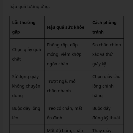
hậu quả tương ứng:
Lỗi thường
Cách phòng
Hậu quả sức khỏe
gặp
tránh
Phồng rộp, dập
Đo chân chính
Chọn giày quá
móng, viêm khớp
xác và thử
chật
ngón chân
giày kỹ
Sử dụng giày
Chọn giày cầu
Trượt ngã, mỏi
không chuyên
lông chính
chân nhanh
dụng
hãng
Buộc dây lỏng
Trẹo cổ chân, mất
Buộc dây
lẻo
ổn định
đúng kỹ thuật
Mất độ bám, chấn
Thay giày