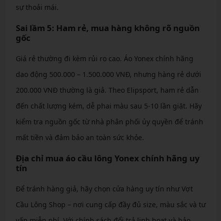
sự thoải mái.
Sai lầm 5: Ham rẻ, mua hàng không rõ nguồn
gốc
Giá rẻ thường đi kèm rủi ro cao. Áo Yonex chính hãng
dao động 500.000 – 1.500.000 VNĐ, nhưng hàng rẻ dưới
200.000 VNĐ thường là giả. Theo Elipsport, ham rẻ dẫn
đến chất lượng kém, dễ phai màu sau 5-10 lần giặt. Hãy
kiểm tra nguồn gốc từ nhà phân phối ủy quyền để tránh
mất tiền và đảm bảo an toàn sức khỏe.
Địa chỉ mua áo cầu lông Yonex chính hãng uy
tín
Để tránh hàng giả, hãy chọn cửa hàng uy tín như Vợt
Cầu Lông Shop – nơi cung cấp đầy đủ size, màu sắc và tư
vấn miễn phí. Với chính sách đổi trả linh hoạt và bảo