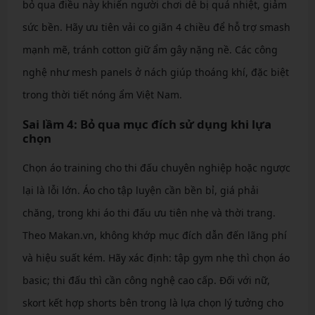
bỏ qua điều này khiến người chơi dễ bị quá nhiệt, giảm
sức bền. Hãy ưu tiên vải co giãn 4 chiều để hỗ trợ smash
mạnh mẽ, tránh cotton giữ ẩm gây nặng nề. Các công
nghệ như mesh panels ở nách giúp thoáng khí, đặc biệt
trong thời tiết nóng ẩm Việt Nam.
Sai lầm 4: Bỏ qua mục đích sử dụng khi lựa
chọn
Chọn áo training cho thi đấu chuyên nghiệp hoặc ngược
lại là lỗi lớn. Áo cho tập luyện cần bền bỉ, giá phải
chăng, trong khi áo thi đấu ưu tiên nhẹ và thời trang.
Theo Makan.vn, không khớp mục đích dẫn đến lãng phí
và hiệu suất kém. Hãy xác định: tập gym nhẹ thì chọn áo
basic; thi đấu thì cần công nghệ cao cấp. Đối với nữ,
skort kết hợp shorts bên trong là lựa chọn lý tưởng cho