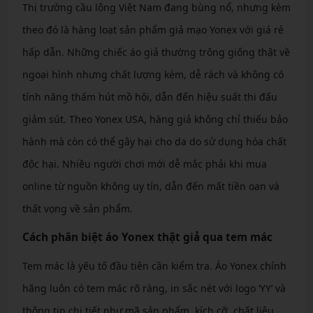
Thị trường cầu lông Việt Nam đang bùng nổ, nhưng kèm
theo đó là hàng loạt sản phẩm giả mạo Yonex với giá rẻ
hấp dẫn. Những chiếc áo giả thường trông giống thật về
ngoại hình nhưng chất lượng kém, dễ rách và không có
tính năng thấm hút mồ hôi, dẫn đến hiệu suất thi đấu
giảm sút. Theo Yonex USA, hàng giả không chỉ thiếu bảo
hành mà còn có thể gây hại cho da do sử dụng hóa chất
độc hại. Nhiều người chơi mới dễ mắc phải khi mua
online từ nguồn không uy tín, dẫn đến mất tiền oan và
thất vọng về sản phẩm.
Cách phân biệt áo Yonex thật giả qua tem mác
Tem mác là yếu tố đầu tiên cần kiểm tra. Áo Yonex chính
hãng luôn có tem mác rõ ràng, in sắc nét với logo ‘YY’ và
thông tin chi tiết như mã sản phẩm, kích cỡ, chất liệu