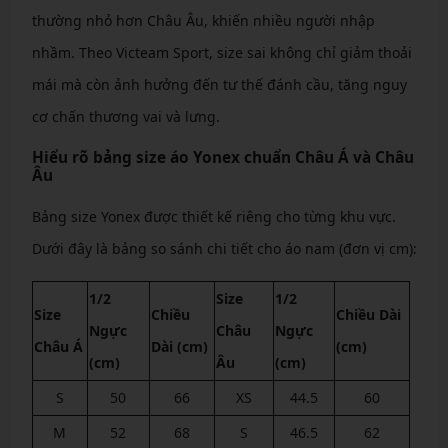
thường nhỏ hơn Châu Âu, khiến nhiều người nhập
nhầm. Theo Victeam Sport, size sai không chỉ giảm thoải
mái mà còn ảnh hưởng đến tư thế đánh cầu, tăng nguy
cơ chấn thương vai và lưng.
Hiểu rõ bảng size áo Yonex chuẩn Châu Á và Châu
Âu
Bảng size Yonex được thiết kế riêng cho từng khu vực.
Dưới đây là bảng so sánh chi tiết cho áo nam (đơn vị cm):
1/2
Size
1/2
Size
Chiều
Chiều Dài
Ngực
Châu
Ngực
Châu Á
Dài (cm)
(cm)
(cm)
Âu
(cm)
S
50
66
XS
44.5
60
M
52
68
S
46.5
62