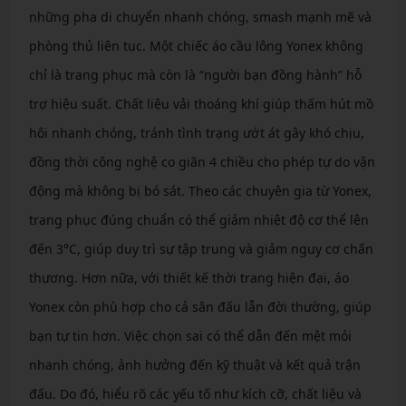
những pha di chuyển nhanh chóng, smash mạnh mẽ và
phòng thủ liên tục. Một chiếc áo cầu lông Yonex không
chỉ là trang phục mà còn là “người bạn đồng hành” hỗ
trợ hiệu suất. Chất liệu vải thoáng khí giúp thấm hút mồ
hôi nhanh chóng, tránh tình trạng ướt át gây khó chịu,
đồng thời công nghệ co giãn 4 chiều cho phép tự do vận
động mà không bị bó sát. Theo các chuyên gia từ Yonex,
trang phục đúng chuẩn có thể giảm nhiệt độ cơ thể lên
đến 3°C, giúp duy trì sự tập trung và giảm nguy cơ chấn
thương. Hơn nữa, với thiết kế thời trang hiện đại, áo
Yonex còn phù hợp cho cả sân đấu lẫn đời thường, giúp
bạn tự tin hơn. Việc chọn sai có thể dẫn đến mệt mỏi
nhanh chóng, ảnh hưởng đến kỹ thuật và kết quả trận
đấu. Do đó, hiểu rõ các yếu tố như kích cỡ, chất liệu và