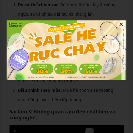
Đo cơ thể chính xác:
Sử dụng thước dây đo vòng
ngực, eo và chiều dài tay khi thư giãn.
×
Người gầy:
Chọn size ôm vừa, ưu tiên vải đan chặt
để tránh lộ xương, như khuyến nghị từ Fado.vn.
Người béo:
Chọn size rộng hơn 1 chút, tập trung
vào phần eo có lỗ thoáng để giảm cảm giác nóng
bức.
Thử trước khi mua:
Nếu online, tham khảo đánh
giá size từ khách hàng thực tế.
Điều chỉnh theo mùa:
Mùa hè chọn size thoáng,
mùa đông layer thêm lớp mỏng.
Sai lầm 3: Không quan tâm đến chất liệu và
công nghệ,