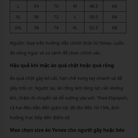
L
54
70
M
48.5
64
XL
56
72
L
50.5
66
XXL
58
74
XL
52.5
68
Nguồn: Dựa trên hướng dẫn chính thức từ Yonex. Luôn
đo vòng ngực và so sánh để chọn chính xác.
Hậu quả khi mặc áo quá chật hoặc quá rộng
Áo quá chật gây bó sát, hạn chế vung tay smash và dễ
gây mỏi cơ. Ngược lại, áo rộng làm tăng lực cản không
khí, chậm di chuyển và dễ vướng vào vợt. Theo Elipsport,
cả hai đều dẫn đến giảm tốc độ lên đến 10-15%, ảnh
hưởng trực tiếp đến điểm số.
Mẹo chọn size áo Yonex cho người gầy hoặc béo