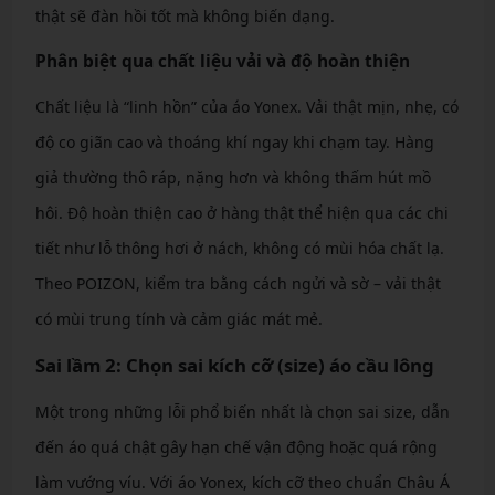
thật sẽ đàn hồi tốt mà không biến dạng.
Phân biệt qua chất liệu vải và độ hoàn thiện
Chất liệu là “linh hồn” của áo Yonex. Vải thật mịn, nhẹ, có
độ co giãn cao và thoáng khí ngay khi chạm tay. Hàng
giả thường thô ráp, nặng hơn và không thấm hút mồ
hôi. Độ hoàn thiện cao ở hàng thật thể hiện qua các chi
tiết như lỗ thông hơi ở nách, không có mùi hóa chất lạ.
Theo POIZON, kiểm tra bằng cách ngửi và sờ – vải thật
có mùi trung tính và cảm giác mát mẻ.
Sai lầm 2: Chọn sai kích cỡ (size) áo cầu lông
Một trong những lỗi phổ biến nhất là chọn sai size, dẫn
đến áo quá chật gây hạn chế vận động hoặc quá rộng
làm vướng víu. Với áo Yonex, kích cỡ theo chuẩn Châu Á