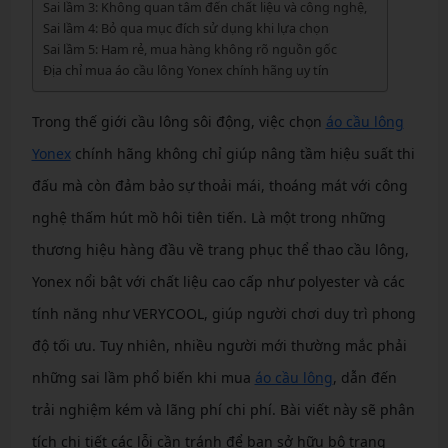
Sai lầm 3: Không quan tâm đến chất liệu và công nghệ,
Sai lầm 4: Bỏ qua mục đích sử dụng khi lựa chọn
Sai lầm 5: Ham rẻ, mua hàng không rõ nguồn gốc
Địa chỉ mua áo cầu lông Yonex chính hãng uy tín
Trong thế giới cầu lông sôi động, việc chọn
áo cầu lông
Yonex
chính hãng không chỉ giúp nâng tầm hiệu suất thi
đấu mà còn đảm bảo sự thoải mái, thoáng mát với công
nghệ thấm hút mồ hôi tiên tiến. Là một trong những
thương hiệu hàng đầu về trang phục thể thao cầu lông,
Yonex nổi bật với chất liệu cao cấp như polyester và các
tính năng như VERYCOOL, giúp người chơi duy trì phong
độ tối ưu. Tuy nhiên, nhiều người mới thường mắc phải
những sai lầm phổ biến khi mua
áo cầu lông
, dẫn đến
trải nghiệm kém và lãng phí chi phí. Bài viết này sẽ phân
tích chi tiết các lỗi cần tránh để bạn sở hữu bộ trang