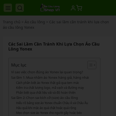
Trang chủ
>
Áo cầu lông
>
Các sai lầm cần tránh khi lựa chọn
áo cầu lông Yonex
Các Sai Lầm Cần Tránh Khi Lựa Chọn Áo Cầu
Lông Yonex
Mục lục
Vì sao việc chọn đúng áo Yonex lại quan trọng?
Sai lầm 1: Mua nhầm áo Yonex hàng giả, hàng nhái
Cách phân biệt áo Yonex thật giả qua tem mác
Kiểm tra chất lượng logo, mã vạch và đường may
Phân biệt qua chất liệu vải và độ hoàn thiện
Sai lầm 2: Chọn sai kích cỡ (size) áo cầu lông
Hiểu rõ bảng size áo Yonex chuẩn Châu Á và Châu Âu
Hậu quả khi mặc áo quá chật hoặc quá rộng
Mẹo chọn size áo Yonex cho người gầy hoặc béo