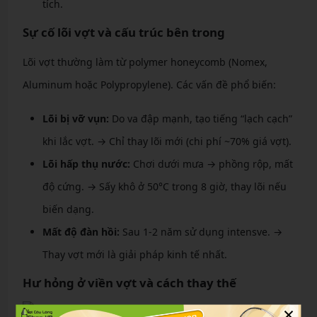
tích.
Sự cố lõi vợt và cấu trúc bên trong
Lõi vợt thường làm từ polymer honeycomb (Nomex,
Aluminum hoặc Polypropylene). Các vấn đề phổ biến:
Lõi bị vỡ vụn:
Do va đập mạnh, tạo tiếng “lạch cạch”
khi lắc vợt. → Chỉ thay lõi mới (chi phí ~70% giá vợt).
Lõi hấp thụ nước:
Chơi dưới mưa → phồng rộp, mất
độ cứng. → Sấy khô ở 50°C trong 8 giờ, thay lõi nếu
biến dạng.
Mất độ đàn hồi:
Sau 1-2 năm sử dụng intensve. →
Thay vợt mới là giải pháp kinh tế nhất.
Hư hỏng ở viền vợt và cách thay thế
×