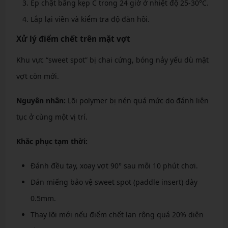
Ép chặt bằng kẹp C trong 24 giờ ở nhiệt độ 25-30°C.
Lắp lại viền và kiểm tra độ đàn hồi.
Xử lý điểm chết trên mặt vợt
Khu vực “sweet spot” bị chai cứng, bóng nảy yếu dù mặt
vợt còn mới.
Nguyên nhân:
Lõi polymer bị nén quá mức do đánh liên
tục ở cùng một vị trí.
Khắc phục tạm thời:
Đánh đều tay, xoay vợt 90° sau mỗi 10 phút chơi.
Dán miếng bảo vệ sweet spot (paddle insert) dày
0.5mm.
Thay lõi mới nếu điểm chết lan rộng quá 20% diện