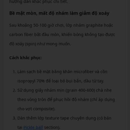
hướng dẫn khắc phục chi tiết.
Bề mặt mòn, mất độ nhám làm giảm độ xoáy
Sau khoảng 50-100 giờ chơi, lớp nhám graphite hoặc
carbon fiber bắt đầu mòn, khiến bóng không tạo được
độ xoáy (spin) như mong muốn.
Cách khắc phục:
Làm sạch bề mặt bằng khăn microfiber và cồn
isopropyl 70% để loại bỏ bụi bẩn, dầu từ tay.
Sử dụng giấy nhám mịn (grain 400-600) chà nhẹ
theo vòng tròn để phục hồi độ nhám (chỉ áp dụng
cho vợt composite).
Dán thêm lớp texture tape chuyên dụng (có bán
tại
Pickle ball
section).