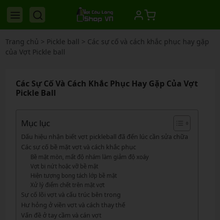
Trang chủ
>
Pickle ball
>
Các sự cố và cách khắc phục hay gặp
của Vợt Pickle ball
Các Sự Cố Và Cách Khắc Phục Hay Gặp Của Vợt
Pickle Ball
Mục lục
Dấu hiệu nhận biết vợt pickleball đã đến lúc cần sửa chữa
Các sự cố bề mặt vợt và cách khắc phục
Bề mặt mòn, mất độ nhám làm giảm độ xoáy
Vợt bị nứt hoặc vỡ bề mặt
Hiện tượng bong tách lớp bề mặt
Xử lý điểm chết trên mặt vợt
Sự cố lõi vợt và cấu trúc bên trong
Hư hỏng ở viền vợt và cách thay thế
Vấn đề ở tay cầm và cán vợt