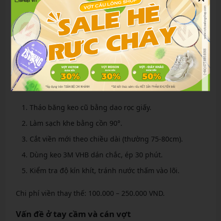
Hư hỏng ở viền vợt và cách thay thế
Viền bảo vệ (edge guard) dễ bị nứt khi va chạm sàn bê
tông.
Các bước thay viền:
Tháo băng keo cũ bằng dao rọc giấy.
Làm sạch khe bằng cồn 90°.
Cắt viền mới theo chiều dài (thường 75-80cm).
Dùng keo 3M VHB dán chắc, ép 30 phút.
Kiểm tra độ kín khít, tránh nước thấm vào lõi.
Chi phí viền thay thế: 100.000 – 250.000 VND.
Vấn đề ở tay cầm và cán vợt