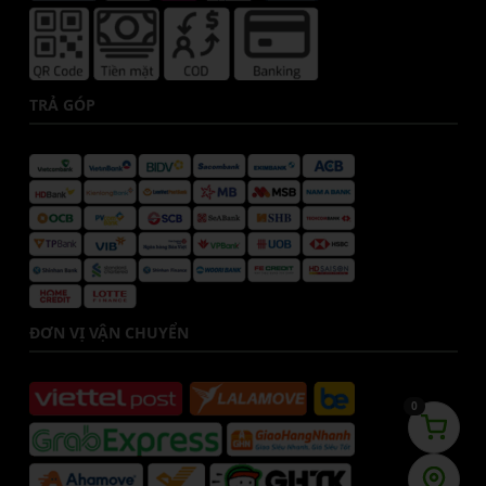
TRẢ GÓP
ĐƠN VỊ VẬN CHUYỂN
0