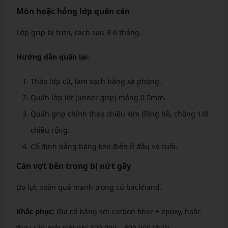
Mòn hoặc hỏng lớp quấn cán
Lớp grip bị trơn, rách sau 3-6 tháng.
Hướng dẫn quấn lại:
Tháo lớp cũ, làm sạch bằng xà phòng.
Quấn lớp lót (under grip) mỏng 0.5mm.
Quấn grip chính theo chiều kim đồng hồ, chồng 1/8
chiều rộng.
Cố định bằng băng keo điện ở đầu và cuối.
Cán vợt bên trong bị nứt gãy
Do lực xoắn quá mạnh trong cú backhand.
Khắc phục:
Gia cố bằng sợi carbon fiber + epoxy, hoặc
thay cán mới (chi phí 500.000 – 800.000 VND).