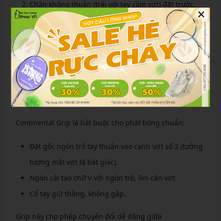
Chân không thuận (trái với tay cầm vợt) đặt trước,
×
chân thuận phía sau (tư thế semi-open).
Gối hơi khuỵu, trọng tâm dồn đều hai chân.
Mắt nhìn thẳng ô chéo đối diện, xác định mục tiêu
đáp bóng.
Hít thở sâu, thả lỏng vai và cổ tay.
Kỹ thuật cầm vợt chuẩn Continental Grip
Continental Grip là bắt buộc cho phát bóng chuẩn:
Đặt gốc ngón trỏ tay thuận vào cạnh vợt số 2 (tưởng
tượng mặt vợt là bát giác).
Ngón cái tạo chữ V với ngón trỏ, ôm cán vợt.
Cổ tay giữ thẳng, không gập.
Grip này cho phép chuyển đổi dễ dàng giữa