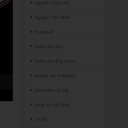
Nguyễn Thùy Linh
Nguyễn Tiến Minh
Pickle ball
Quần cầu lông
Quần cầu lông Yonex
Review Sân Pickleball
Sản phẩm nổi bật
Shop vợt cầu lông
Tin tức