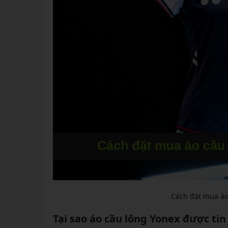
Cách đặt mua áo
Tại sao áo cầu lông Yonex được ti