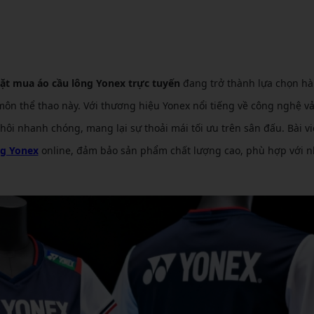
CẦU LÔNG KUMPOO
CẦU LÔNG REDSON
CẦU LÔNG KAWASAKI
CẦU LÔNG 3RD
CẦU LÔNG FELET
CẦU LÔNG APAVI
CẦU LÔNG APAVI
ặt mua áo cầu lông Yonex trực tuyến
đang trở thành lựa chọn h
CẦU LÔNG DAS X
n thể thao này. Với thương hiệu Yonex nổi tiếng về công nghệ vải
ôi nhanh chóng, mang lại sự thoải mái tối ưu trên sân đấu. Bài vi
CẦU LÔNG FLEET
ng Yonex
online, đảm bảo sản phẩm chất lượng cao, phù hợp với n
CẦU LÔNG FLEX POWER
CẦU LÔNG FORZA