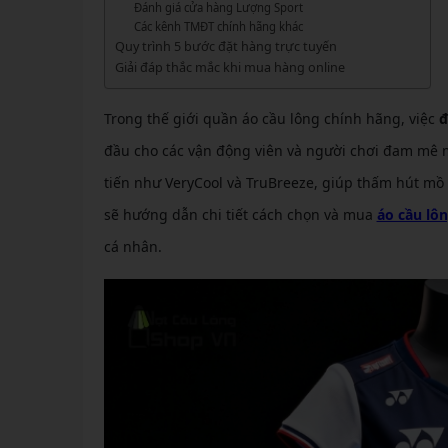
GIÀY 
Đánh giá cửa hàng Lượng Sport
Vớ Cầu Lông
Vợt Pickleball Kamito
VỢT 
Các kênh TMĐT chính hãng khác
GIÀY 
Vợt Pickleball Dưới 1tr
Quy trình 5 bước đặt hàng trực tuyến
VỢT 
Giải đáp thắc mắc khi mua hàng online
Xem thêm
GIÀY 
VỢT 
GIÀY 
Trong thế giới quần áo cầu lông chính hãng, việc
đ
VỢT 
đầu cho các vận động viên và người chơi đam mê mô
tiến như VeryCool và TruBreeze, giúp thấm hút mồ h
VỢT 
sẽ hướng dẫn chi tiết cách chọn và mua
áo cầu lô
VỢT 
cá nhân.
VỢT 