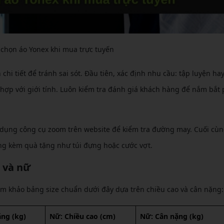
chọn áo Yonex khi mua trực tuyến
chi tiết để tránh sai sót. Đầu tiên, xác định nhu cầu: tập luyện hay
 hợp với giới tính. Luôn kiểm tra đánh giá khách hàng để nắm bắt
dụng công cụ zoom trên website để kiểm tra đường may. Cuối cùn
ờng kèm quà tặng như túi đựng hoặc cước vợt.
 và nữ
am khảo bảng size chuẩn dưới đây dựa trên chiều cao và cân nặng:
ng (kg)
Nữ: Chiều cao (cm)
Nữ: Cân nặng (kg)