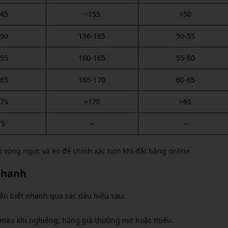
-45
<155
<50
-50
156-165
50-55
-55
160-165
55-60
-65
165-170
60-65
-75
>170
>65
75
–
–
 vòng ngực và eo để chính xác hơn khi đặt hàng online.
nhanh
ận biết nhanh qua các dấu hiệu sau:
 màu khi nghiêng; hàng giả thường mờ hoặc thiếu.