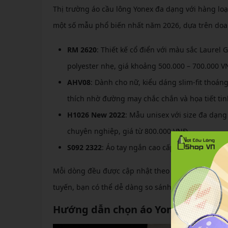
Thị trường áo cầu lông Yonex đa dạng với hàng lo
một số mẫu phổ biến nhất năm 2026, dựa trên doa
RM 2620
: Thiết kế cổ điển với màu sắc Laurel 
polyester nhẹ, giá khoảng 500.000 – 700.000 
AHV08
: Dành cho nữ, kiểu dáng slim-fit thoán
thích nhờ đường may chắc chắn và họa tiết tinh
H1026 New 2022
: Mẫu unisex với size đa dạng
chuyên nghiệp, giá từ 800.000 VNĐ.
S092 2322
: Áo tay ngắn cao cấp, chống tĩnh đi
Mỗi dòng đều được cập nhật theo mùa, với phiên 
tuyến, bạn có thể dễ dàng so sánh qua hình ảnh 36
Hướng dẫn chọn áo Yonex khi mua