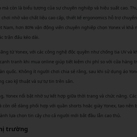
o mà còn là biểu tượng của sự chuyên nghiệp và hiệu suất cao. T
chơi nhờ vào chất liệu cao cấp, thiết kế ergonomics hỗ trợ chuyể
iệt Nam, hơn 80% vận động viên chuyên nghiệp chọn Yonex vì khả 
ác trận đấu kéo dài.
hãng từ Yonex, với các công nghệ độc quyền như chống tia UV và 
ạnh tranh khi mua online giúp tiết kiệm chi phí so với cửa hàng t
 quốc. Không ít người chơi chia sẻ rằng, sau khi sử dụng áo Yon
g cao kỹ thuật và sự tự tin trên sân.
g, Yonex nổi bật nhờ sự kết hợp giữa thời trang và chức năng. Cá
 còn dễ dàng phối hợp với quần shorts hoặc giày Yonex, tạo nên 
ành lựa chọn tin cậy cho cả người mới bắt đầu lẫn cao thủ.
hị trường