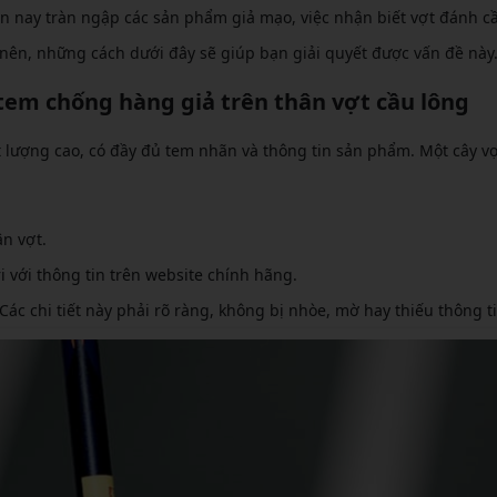
CẦU LÔNG KUMPOO
ện nay tràn ngập các sản phẩm giả mạo, việc nhận biết vợt đánh c
CẦU LÔNG REDSON
CẦU LÔNG KAWASAKI
nên, những cách dưới đây sẽ giúp bạn giải quyết được vấn đề này
CẦU LÔNG 3RD
CẦU LÔNG FELET
tem chống hàng giả trên thân vợt cầu lông
CẦU LÔNG APAVI
CẦU LÔNG APAVI
t lượng cao, có đầy đủ tem nhãn và thông tin sản phẩm. Một cây v
CẦU LÔNG DAS X
CẦU LÔNG FLEET
n vợt.
CẦU LÔNG FLEX POWER
i với thông tin trên website chính hãng.
CẦU LÔNG FORZA
ác chi tiết này phải rõ ràng, không bị nhòe, mờ hay thiếu thông ti