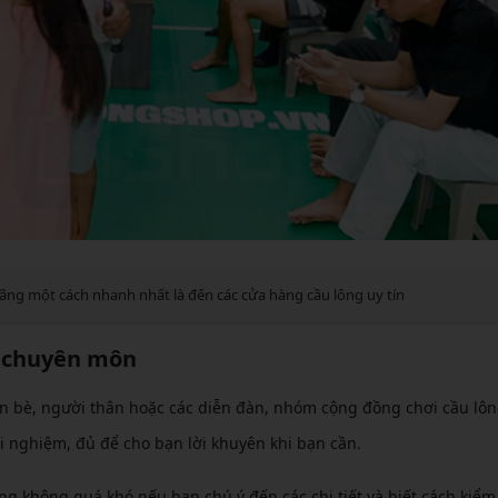
hãng một cách nhanh nhất là đến các cửa hàng cầu lông uy tín
ó chuyên môn
ạn bè, người thân hoặc các diễn đàn, nhóm cộng đồng chơi cầu lôn
ải nghiệm, đủ để cho bạn lời khuyên khi bạn cần.
g không quá khó nếu bạn chú ý đến các chi tiết và biết cách kiểm 