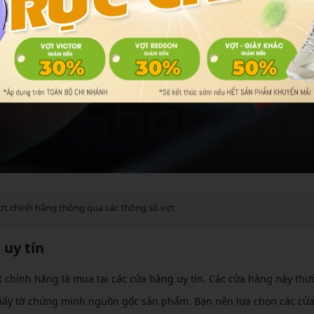
ợt chính hãng thông qua các thông số vợt
 uy tín
chính hãng là mua tại các cửa hàng uy tín. Các cửa hàng này thư
giấy tờ chứng minh nguồn gốc sản phẩm. Bạn nên lựa chọn các cử