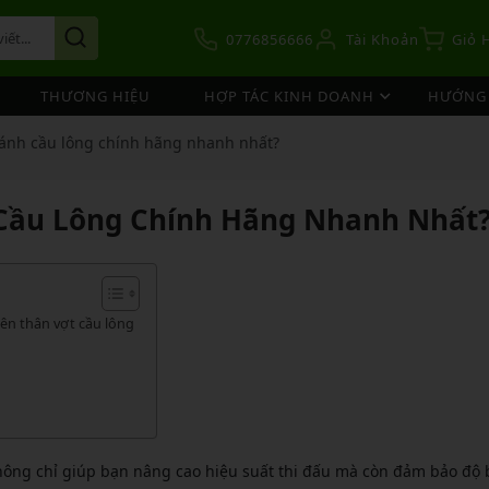
0776856666
Tài Khoản
Giỏ 
THƯƠNG HIỆU
HỢP TÁC KINH DOANH
HƯỚNG 
CẦU LÔNG YONEX
U LÔNG YONEX
CẦU LÔNG YONEX
ALO YONEX
CẦU LÔNG
IỆN MÁY ĐAN
BẢNG CHIẾT KHẤU ĐẠI LÝ
đánh cầu lông chính hãng nhanh nhất?
CẦU LÔNG YONEX
VỢT CẦU LÔNG IXE
ÁO CẦU LÔNG
QUẦN CẦU LÔNG
CẦU LÔNG LINING
U LÔNG LINING
CẦU LÔNG LINING
ALO LINING
CÁN CẦU LÔNG
ALO PICKLEBALL
NHƯỢNG QUYỀN VỢT CẦU LÔNG SH
CẦU LÔNG VICTOR
VỢT CẦU LÔNG KAMITO
Áo Cầu Lông Yonex
Quần Cầu Lông Yon
 Cầu Lông Chính Hãng Nhanh Nhất
CẦU LÔNG VICTOR
U LÔNG HUNDRED
CẦU LÔNG VICTOR
ALO VICTOR
ẦU LÔNG
PICKLEBALL
Áo Cầu Lông Lining
Quần Cầu Lông Lin
CẦU LÔNG LINING
VỢT CẦU LÔNG KAWASAKI
CẦU LÔNG MIZUNO
U LÔNG FLYPOWER
CẦU LÔNG KID
ALO HUNDRED
U LÔNG
Áo Cầu Lông Hundred
Quần Cầu Lông Ku
CẦU LÔNG MIZUNO
VỢT CẦU LÔNG KLINT
Áo Cầu Lông Kid
Quần Cầu Lông Vic
CẦU LÔNG HUNDRED
U LÔNG KID
 CẦU LÔNG KUMPOO
ALO MIZUNO
Áo Cầu Lông Flypower
Quần Cầu Lông Kid
ên thân vợt cầu lông
CẦU LÔNG HUNDRED
VỢT CẦU LÔNG KUMPOO
CẦU LÔNG APACS
ALO APAVI
CẦU LÔNG XP
ALO KAMITO
GIÀY PICKLEBALL
PHỤ KIỆN PICKL
CẦU LÔNG APACS
VỢT CẦU LÔNG PROKENNEX
CẦU LÔNG LEFUS
Giày Asics
Bóng Pickleball
CẦU LÔNG FELET
VỢT CẦU LÔNG REVILO
Túi/balo Pickleball
CẦU LÔNG WIKA
CẦU LÔNG FLYPOWER
VỢT CẦU LÔNG TENWAY
ông chỉ giúp bạn nâng cao hiệu suất thi đấu mà còn đảm bảo độ 