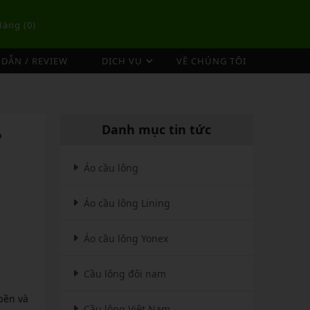
Hàng (
0
)
DẪN / REVIEW
DỊCH VỤ
VỀ CHÚNG TÔI
DỊCH VỤ ĐAN VỢT CẦU LÔNG
TÚI/BALO CẦU LÔNG
OP
DỊCH VỤ THU MUA VỢT CŨ
ex
Túi Cầu Lông Lining
Danh mục tin tức
?
ing
Túi Cầu Lông Yonex
mpoo
Túi Cầu Lông Victor
Áo cầu lông
tor
Túi Cầu Lông Mizuno
Áo cầu lông Lining
Túi Cầu Lông Apavi
Xem thêm
EBALL
MÁY ĐAN
Áo cầu lông Yonex
Phụ Kiện Máy Đan
Cầu lông đôi nam
bền và
Cầu lông Việt Nam