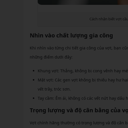
Cách nhận biết vợt cầ
Nhìn vào chất lượng gia công
Khi nhìn vào từng chi tiết gia công của vợt, bạn
những điểm dưới đây:
Khung vợt: Thẳng, không bị cong vênh hay mé
Mặt vợt: Các gen vợt không bị thiếu hay hư h
vết trầy, tróc sơn.
Tay cầm: Êm ái, không có các vết nứt hay dấu 
Trọng lượng và độ cân bằng của vợ
Vợt chính hãng thường có trọng lượng và độ cân bằ