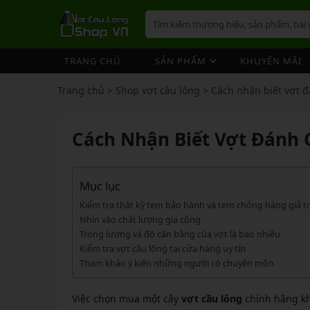
TRANG CHỦ
SẢN PHẨM
KHUYẾN MÃI
VỢT CẦU LÔNG
GIÀY 
ÁO CẦ
QUẦN 
TÚI/B
CƯỚC 
PHỤ K
NÓN
Trang chủ
>
Shop vợt cầu lông
>
Cách nhận biết vợt 
VỢT 
VỢT CẦU LÔNG
GIÀY CẦU LÔNG
GIÀY CẦU LÔNG
GIÀY 
ÁO CẦ
QUẦN 
TÚI/B
CUỐN 
TÚI/B
VỢT 
Vợt Cầu Lông Yonex
Giày Cầu Lông Yonex
Cách Nhận Biết Vợt Đánh
ÁO CẦU LÔNG
GIÀY 
ÁO CẦ
QUẦN 
TÚI/B
ỐNG C
BÓNG 
Vợt Cầu Lông Victor
Giày Cầu Lông Mizuno
VỢT 
QUẦN CẦU LÔNG
GIÀY 
ÁO CẦ
QUẦN 
TÚI/B
VỚ CẦ
Vợt Cầu Lông Lining
Giày Cầu Lông Lining
VỢT 
Vợt Cầu Lông Mizuno
Giày Cầu Lông Victor
Mục lục
TÚI / BALO CẦU LÔNG
GIÀY 
ÁO CẦ
QUẦN
TÚI/B
Vợt Cầu Lông Hundred
Giày Cầu Lông Hundred
Kiểm tra thật kỹ tem bảo hành và tem chống hàng giả tr
VỢT 
PHỤ KIỆN CẦU LÔNG
GIÀY 
TÚI/B
Nhìn vào chất lượng gia công
Xem thêm
Xem thêm
Trọng lượng và độ cân bằng của vợt là bao nhiêu
MÁY ĐAN
GIÀY 
TÚI/B
PHỤ KIỆN CẦU LÔNG
VỢT PICKLEBALL
VỢT 
Kiểm tra vợt cầu lông tại cửa hàng uy tín
VỢT PICKLEBALL
GIÀY 
Cước Cầu Lông
Vợt Pickleball Joola
Tham khảo ý kiến những người có chuyên môn
VỢT 
Ống Cầu Lông
Vợt Pickleball Sypik
PHỤ KIỆN PICKLE BALL
GIÀY 
VỢT 
Việc chọn mua một cây
vợt cầu lông
chính hãng kh
Cuốn Cán Cầu Lông
Vợt Pickleball Lining