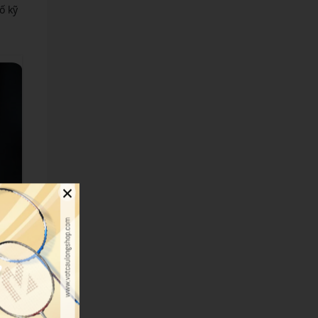
ố kỹ
×