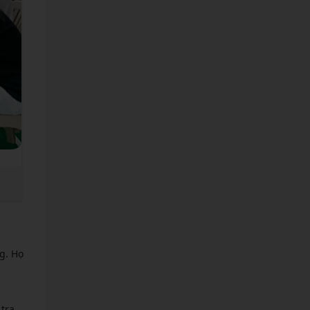
g. Họ
tra