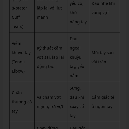
yếu cơ,
Đau nhẹ khi
(Rotator
lặp lại với lực
khó
vung vợt
Cuff
mạnh
nâng tay
Tears)
Đau
Viêm
Kỹ thuật cầm
ngoài
khuỷu tay
Mỏi tay sau
vợt sai, lặp lại
khuỷu
(Tennis
vài trận
động tác
tay, yếu
Elbow)
nắm
Sưng,
Chấn
Va chạm vợt
đau khi
Cảm giác tê
thương cổ
mạnh, rơi vợt
xoay cổ
ở ngón tay
tay
tay
Chạy dừng
Đau gót