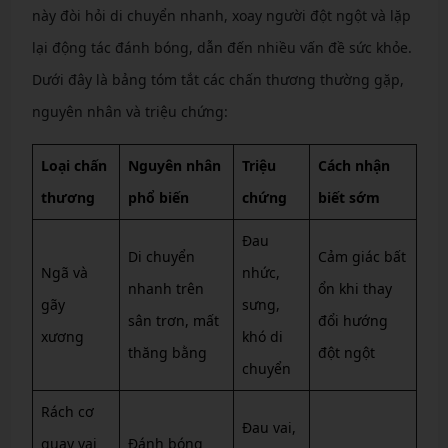
này đòi hỏi di chuyển nhanh, xoay người đột ngột và lặp
lại động tác đánh bóng, dẫn đến nhiều vấn đề sức khỏe.
Dưới đây là bảng tóm tắt các chấn thương thường gặp,
nguyên nhân và triệu chứng:
Loại chấn
Nguyên nhân
Triệu
Cách nhận
thương
phổ biến
chứng
biết sớm
Đau
Di chuyển
Cảm giác bất
Ngã và
nhức,
nhanh trên
ổn khi thay
gãy
sưng,
sân trơn, mất
đổi hướng
xương
khó di
thăng bằng
đột ngột
chuyển
Rách cơ
Đau vai,
quay vai
Đánh bóng