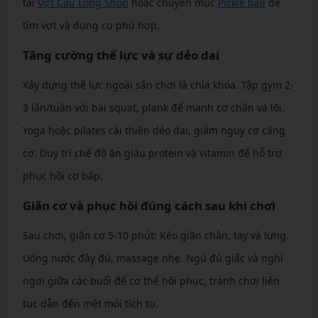
tại
Vợt Cầu Lông Shop
hoặc chuyên mục
Pickle ball
để
tìm vợt và dụng cụ phù hợp.
Tăng cường thể lực và sự dẻo dai
Xây dựng thể lực ngoài sân chơi là chìa khóa. Tập gym 2-
3 lần/tuần với bài squat, plank để mạnh cơ chân và lõi.
Yoga hoặc pilates cải thiện dẻo dai, giảm nguy cơ căng
cơ. Duy trì chế độ ăn giàu protein và vitamin để hỗ trợ
phục hồi cơ bắp.
Giãn cơ và phục hồi đúng cách sau khi chơi
Sau chơi, giãn cơ 5-10 phút: Kéo giãn chân, tay và lưng.
Uống nước đầy đủ, massage nhẹ. Ngủ đủ giấc và nghỉ
ngơi giữa các buổi để cơ thể hồi phục, tránh chơi liên
tục dẫn đến mệt mỏi tích tụ.