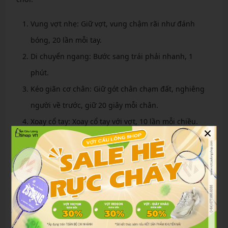
Vung vợt nhẹ: Giữ vợt, vung chậm rãi như đánh
bóng, 20 lần mỗi tay.
Di chuyển ngang: Bước sang trái phải nhanh, 1
phút.
Kéo giãn cơ chân: Giữ gót chân chạm đất, nghiêng
người về trước, giữ 20 giây mỗi chân.
Xoay cổ tay: Xoay cổ tay với vợt, 10 lần mỗi chiều.
×
Những bài này giúp cơ thể quen với chuyển động
nhanh, giảm nguy cơ chấn thương Achilles và vai.
Thời gian và cường độ khởi động lý tưởng
Thời gian lý tưởng là 10-15 phút, tăng dần nếu bạn chơi
cường độ cao. Cường độ nên nhẹ, tránh mệt mỏi trước