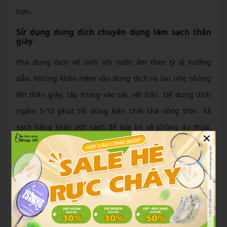
hơn.
Sử dụng dung dịch chuyên dụng làm sạch thân
giày
Pha dung dịch vệ sinh với nước ấm theo tỷ lệ hướng
dẫn. Nhúng khăn mềm vào dung dịch và lau nhẹ nhàng
lên thân giày, tập trung vào các vết bẩn. Để dung dịch
ngấm 5-10 phút rồi dùng bàn chải chà vòng tròn. Xả
sạch bằng khăn ướt sạch để loại bỏ xà phòng dư thừa.
×
Bước này giúp giày sạch bóng mà không làm phai màu
vải lưới hoặc da.
Xử lý phần đế giày để khôi phục độ bám sân
Đế giày là phần quan trọng nhất, cần chà kỹ bằng bàn
chải với dung dịch. Sử dụng hỗn hợp baking soda và