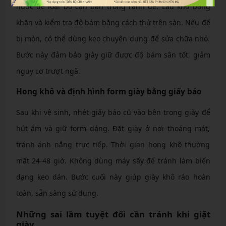
nước để loại bỏ cặn bẩn trong rãnh đế. Lau khô bằng
khăn và kiểm tra độ bám bằng cách thử trên sàn. Nếu đế
bị mòn, có thể dùng keo chuyên dụng để sửa chữa nhỏ.
Bước này đảm bảo giày giữ được độ bám sân tốt, giảm
nguy cơ trượt ngã.
Hong khô và định hình form giày bằng giấy báo
Sau khi vệ sinh, nhét giấy báo cũ vào bên trong giày để
hút ẩm và giữ form dáng. Đặt giày ở nơi thoáng mát,
tránh ánh nắng trực tiếp. Thời gian hong khô thường
mất 24-48 giờ. Không dùng máy sấy để tránh làm biến
dạng keo dán. Bước cuối này giúp giày khô ráo hoàn
toàn, sẵn sàng sử dụng.
Những sai lầm tuyệt đối cần tránh khi giặt
giày