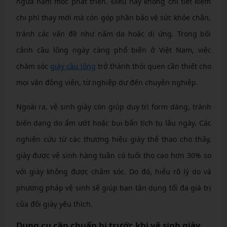
ngừa nấm mốc phát triển. Điều này không chỉ tiết kiệm
chi phí thay mới mà còn góp phần bảo vệ sức khỏe chân,
tránh các vấn đề như nấm da hoặc dị ứng. Trong bối
cảnh cầu lông ngày càng phổ biến ở Việt Nam, việc
chăm sóc
giày cầu lông
trở thành thói quen cần thiết cho
mọi vận động viên, từ nghiệp dư đến chuyên nghiệp.
Ngoài ra, vệ sinh giày còn giúp duy trì form dáng, tránh
biến dạng do ẩm ướt hoặc bụi bẩn tích tụ lâu ngày. Các
nghiên cứu từ các thương hiệu giày thể thao cho thấy,
giày được vệ sinh hàng tuần có tuổi thọ cao hơn 30% so
với giày không được chăm sóc. Do đó, hiểu rõ lý do và
phương pháp vệ sinh sẽ giúp bạn tận dụng tối đa giá trị
của đôi giày yêu thích.
Dụng cụ cần chuẩn bị trước khi vệ sinh giày