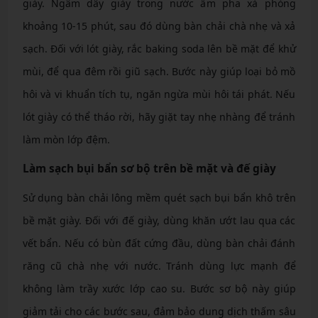
giày. Ngâm dây giày trong nước ấm pha xà phòng
khoảng 10-15 phút, sau đó dùng bàn chải chà nhẹ và xả
sạch. Đối với lót giày, rắc baking soda lên bề mặt để khử
mùi, để qua đêm rồi giũ sạch. Bước này giúp loại bỏ mồ
hôi và vi khuẩn tích tụ, ngăn ngừa mùi hôi tái phát. Nếu
lót giày có thể tháo rời, hãy giặt tay nhẹ nhàng để tránh
làm mòn lớp đệm.
Làm sạch bụi bẩn sơ bộ trên bề mặt và đế giày
Sử dụng bàn chải lông mềm quét sạch bụi bẩn khô trên
bề mặt giày. Đối với đế giày, dùng khăn ướt lau qua các
vết bẩn. Nếu có bùn đất cứng đầu, dùng bàn chải đánh
răng cũ chà nhẹ với nước. Tránh dùng lực mạnh để
không làm trầy xước lớp cao su. Bước sơ bộ này giúp
giảm tải cho các bước sau, đảm bảo dung dịch thấm sâu