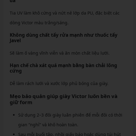
da
Tia UV làm khô cứng và nứt nẻ lớp da PU, đặc biệt các
dòng Victor màu trắng/sáng.
Không dùng chất tẩy rửa mạnh như thuốc tẩy
Javel
Sẽ làm ố vàng vĩnh viễn và ăn mòn chất liệu lưới.
Hạn chế chà xát quá mạnh bằng bàn chải lông
cứng
Dễ làm rách lưới và xước lớp phủ bóng của giày.
Mẹo bảo quản giúp giày Victor luôn bền và
giữ form
Sử dụng 2–3 đôi giày luân phiên để mỗi đôi có thời
gian “nghỉ” và khô hoàn toàn.
Sau mỗi buổi tập, nhồi giấy báo hoặc dùng túi hút