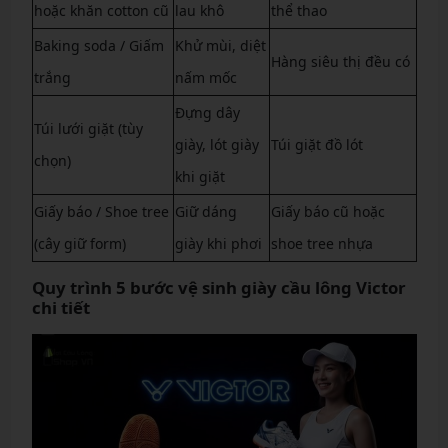
hoặc khăn cotton cũ
lau khô
thể thao
Baking soda / Giấm
Khử mùi, diệt
Hàng siêu thị đều có
trắng
nấm mốc
Đựng dây
Túi lưới giặt (tùy
giày, lót giày
Túi giặt đồ lót
chọn)
khi giặt
Giấy báo / Shoe tree
Giữ dáng
Giấy báo cũ hoặc
(cây giữ form)
giày khi phơi
shoe tree nhựa
Quy trình 5 bước vệ sinh giày cầu lông Victor
chi tiết