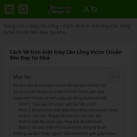
Trang chủ
>
Giày Cầu Lông
>
Cách Vệ Sinh Giặt Giày Cầu Lông
Victor Chuẩn Bền Đẹp Tại Nhà
Cách Vệ Sinh Giặt Giày Cầu Lông Victor Chuẩn
Bền Đẹp Tại Nhà
Mục lục
Tại sao cần vệ sinh giày Victor đúng cách và định kỳ?
Dụng cụ cần chuẩn bị trước khi tiến hành giặt giày
Quy trình 5 bước vệ sinh giày cầu lông Victor chi tiết
Bước 1: Tháo dây, lót và làm sạch bụi bẩn sơ bộ
Bước 2: Vệ sinh phần thân giày bằng dung dịch chuyên dụng
Bước 3: Làm sạch đế giày để khôi phục độ bám sân
Bước 4: Giặt dây và lót giày riêng biệt để diệt khuẩn
Bước 5: Xả sạch, thấm khô và phơi giày đúng kỹ thuật
Những sai lầm “chết người” cần tránh khi giặt giày Victor