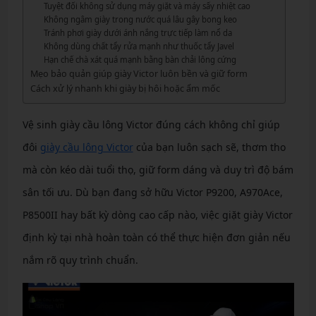
Tuyệt đối không sử dụng máy giặt và máy sấy nhiệt cao
Không ngâm giày trong nước quá lâu gây bong keo
Tránh phơi giày dưới ánh nắng trực tiếp làm nổ da
Không dùng chất tẩy rửa mạnh như thuốc tẩy Javel
Hạn chế chà xát quá mạnh bằng bàn chải lông cứng
Mẹo bảo quản giúp giày Victor luôn bền và giữ form
Cách xử lý nhanh khi giày bị hôi hoặc ẩm mốc
Vệ sinh giày cầu lông Victor đúng cách không chỉ giúp
đôi
giày cầu lông Victor
của bạn luôn sạch sẽ, thơm tho
mà còn kéo dài tuổi thọ, giữ form dáng và duy trì độ bám
sân tối ưu. Dù bạn đang sở hữu Victor P9200, A970Ace,
P8500II hay bất kỳ dòng cao cấp nào, việc giặt giày Victor
định kỳ tại nhà hoàn toàn có thể thực hiện đơn giản nếu
nắm rõ quy trình chuẩn.