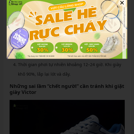
×
Xả giày dưới vòi nước mát đến khi nước trong (không
ngâm).
Dùng khăn khô thấm nước từ trong ra ngoài, nhồi
giấy báo vào lòng giày để hút ẩm và giữ form.
Phơi ở nơi thoáng mát, có gió, tránh ánh nắng trực
tiếp và nguồn nhiệt cao.
Thời gian phơi tự nhiên khoảng 12–24 giờ. Khi giày
khô 90%, lắp lại lót và dây.
Những sai lầm “chết người” cần tránh khi giặt
giày Victor