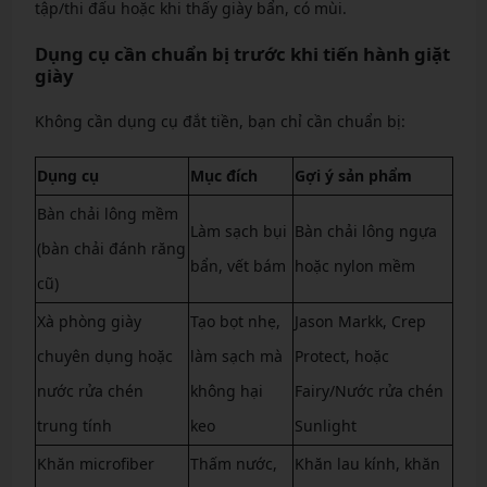
tập/thi đấu hoặc khi thấy giày bẩn, có mùi.
Dụng cụ cần chuẩn bị trước khi tiến hành giặt
giày
Không cần dụng cụ đắt tiền, bạn chỉ cần chuẩn bị:
Dụng cụ
Mục đích
Gợi ý sản phẩm
Bàn chải lông mềm
Làm sạch bụi
Bàn chải lông ngựa
(bàn chải đánh răng
bẩn, vết bám
hoặc nylon mềm
cũ)
Xà phòng giày
Tạo bọt nhẹ,
Jason Markk, Crep
chuyên dụng hoặc
làm sạch mà
Protect, hoặc
nước rửa chén
không hại
Fairy/Nước rửa chén
trung tính
keo
Sunlight
Khăn microfiber
Thấm nước,
Khăn lau kính, khăn