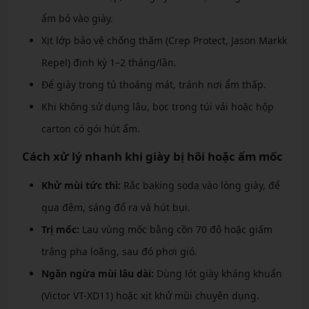
ẩm bỏ vào giày.
Xịt lớp bảo vệ chống thấm (Crep Protect, Jason Markk
Repel) định kỳ 1–2 tháng/lần.
Để giày trong tủ thoáng mát, tránh nơi ẩm thấp.
Khi không sử dụng lâu, bọc trong túi vải hoặc hộp
carton có gói hút ẩm.
Cách xử lý nhanh khi giày bị hôi hoặc ẩm mốc
Khử mùi tức thì:
Rắc baking soda vào lòng giày, để
qua đêm, sáng đổ ra và hút bụi.
Trị mốc:
Lau vùng mốc bằng cồn 70 độ hoặc giấm
trắng pha loãng, sau đó phơi gió.
Ngăn ngừa mùi lâu dài:
Dùng lót giày kháng khuẩn
(Victor VT-XD11) hoặc xịt khử mùi chuyên dụng.