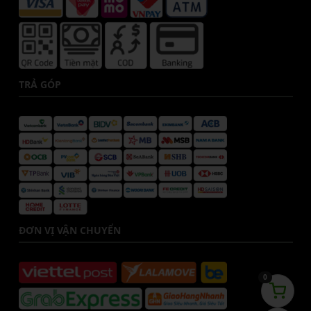
TRẢ GÓP
ĐƠN VỊ VẬN CHUYỂN
0