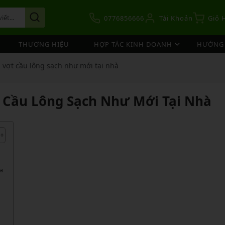
0776856666
Tài Khoản
Giỏ 
THƯƠNG HIỆU
HỢP TÁC KINH DOANH
HƯỚNG 
CẦU LÔNG YONEX
U LÔNG YONEX
CẦU LÔNG YONEX
ALO YONEX
CẦU LÔNG
IỆN MÁY ĐAN
BẢNG CHIẾT KHẤU ĐẠI LÝ
 vợt cầu lông sạch như mới tại nhà
CẦU LÔNG YONEX
VỢT CẦU LÔNG IXE
ÁO CẦU LÔNG
QUẦN CẦU LÔNG
CẦU LÔNG LINING
U LÔNG LINING
CẦU LÔNG LINING
ALO LINING
CÁN CẦU LÔNG
ALO PICKLEBALL
NHƯỢNG QUYỀN VỢT CẦU LÔNG SH
CẦU LÔNG VICTOR
VỢT CẦU LÔNG KAMITO
Áo Cầu Lông Yonex
Quần Cầu Lông Yon
t Cầu Lông Sạch Như Mới Tại Nhà
CẦU LÔNG VICTOR
U LÔNG HUNDRED
CẦU LÔNG VICTOR
ALO VICTOR
ẦU LÔNG
PICKLEBALL
Áo Cầu Lông Lining
Quần Cầu Lông Lin
CẦU LÔNG LINING
VỢT CẦU LÔNG KAWASAKI
CẦU LÔNG MIZUNO
U LÔNG FLYPOWER
CẦU LÔNG KID
ALO HUNDRED
U LÔNG
Áo Cầu Lông Hundred
Quần Cầu Lông Ku
CẦU LÔNG MIZUNO
VỢT CẦU LÔNG KLINT
Áo Cầu Lông Kid
Quần Cầu Lông Vic
CẦU LÔNG HUNDRED
U LÔNG KID
 CẦU LÔNG KUMPOO
ALO MIZUNO
Áo Cầu Lông Flypower
Quần Cầu Lông Kid
CẦU LÔNG HUNDRED
VỢT CẦU LÔNG KUMPOO
CẦU LÔNG APACS
ALO APAVI
a
CẦU LÔNG XP
ALO KAMITO
GIÀY PICKLEBALL
PHỤ KIỆN PICKL
CẦU LÔNG APACS
VỢT CẦU LÔNG PROKENNEX
CẦU LÔNG LEFUS
Giày Asics
Bóng Pickleball
CẦU LÔNG FELET
VỢT CẦU LÔNG REVILO
Túi/balo Pickleball
CẦU LÔNG WIKA
CẦU LÔNG FLYPOWER
VỢT CẦU LÔNG TENWAY