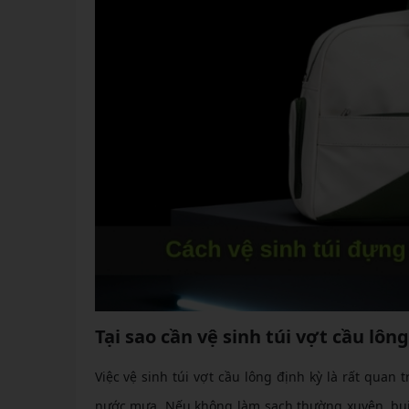
Tại sao cần vệ sinh túi vợt cầu lôn
Việc vệ sinh túi vợt cầu lông định kỳ là rất quan t
nước mưa. Nếu không làm sạch thường xuyên, bụi b