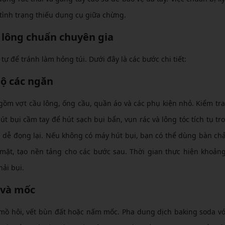
tình trạng thiếu dụng cụ giữa chừng.
u lông chuẩn chuyên gia
tự để tránh làm hỏng túi. Dưới đây là các bước chi tiết:
bộ các ngăn
o gồm vợt cầu lông, ống cầu, quần áo và các phụ kiện nhỏ. Kiểm tra
 bụi cầm tay để hút sạch bụi bẩn, vụn rác và lông tóc tích tụ tr
ụi dễ đọng lại. Nếu không có máy hút bụi, bạn có thể dùng bàn c
mặt, tạo nền tảng cho các bước sau. Thời gian thực hiện khoản
ải bụi.
 và mốc
 mồ hôi, vết bùn đất hoặc nấm mốc. Pha dung dịch baking soda v