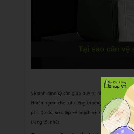
Tại sao cầ
Vệ sinh định kỳ còn giúp duy trì hình thức thẩm 
Nhiều người chơi cầu lông thường bỏ qua bước nà
phí. Do đó, việc lập kế hoạch vệ sinh túi hàng qu
trạng tốt nhất.