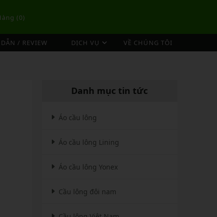
Hàng (
0
)
DẪN / REVIEW
DỊCH VỤ
VỀ CHÚNG TÔI
DỊCH VỤ ĐAN VỢT CẦU LÔNG
TÚI/BALO CẦU LÔNG
OP
DỊCH VỤ THU MUA VỢT CŨ
ex
Túi Cầu Lông Lining
Danh mục tin tức
ing
Túi Cầu Lông Yonex
mpoo
Túi Cầu Lông Victor
Áo cầu lông
tor
Túi Cầu Lông Mizuno
Áo cầu lông Lining
Túi Cầu Lông Apavi
Xem thêm
EBALL
MÁY ĐAN
Áo cầu lông Yonex
Phụ Kiện Máy Đan
Cầu lông đôi nam
Cầu lông Việt Nam