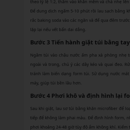
theo tỷ lệ 1:2, thấm vào khăn mềm và chà nhẹ lên
Để dung dịch ngấm 5-10 phút rồi lau sạch bằng k
rắc baking soda vào các ngăn và để qua đêm trước kh
lặp lại nếu vết bẩn dai dẳng.
Bước 3 Tiến hành giặt túi bằng ta
Ngâm túi vào chậu nước ấm pha xà phòng nhẹ t
ngoài và trong, chú ý các dây kéo và quai đeo. R
tránh làm biến dạng form túi. Sử dụng nước mát ở
máy, giúp túi bền lâu hơn.
Bước 4 Phơi khô và định hình lại f
Sau khi giặt, lau sơ túi bằng khăn microfiber để l
tiếp để không làm phai màu. Để định hình form, n
phơi khoảng 24-48 giờ tùy độ ẩm không khí. Kiểm t