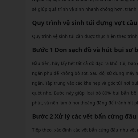
sẽ giúp quá trình vệ sinh nhanh chóng hơn, tránh 
Quy trình vệ sinh túi đựng vợt cầ
Quy trình vệ sinh túi cần được thực hiện theo trình 
Bước 1 Dọn sạch đồ và hút bụi sơ 
Đầu tiên, hãy lấy hết tất cả đồ đạc ra khỏi túi, ba
ngăn phụ để không bỏ sót. Sau đó, sử dụng máy hút
ngăn. Tập trung vào các khe hẹp và góc túi nơi b
quét nhẹ. Bước này giúp loại bỏ 80% bụi bẩn bề 
phút, và nên làm ở nơi thoáng đãng để tránh hít ph
Bước 2 Xử lý các vết bẩn cứng đầu
Tiếp theo, xác định các vết bẩn cứng đầu như vết