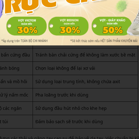
m sạch túi
ẩn bị đầy đủ dụng cụ để đảm bảo quá trình diễn ra suôn sẻ và hi
 dụng
Lưu ý
t bẩn cứng đầu
Tránh bàn chải cứng để không làm xước bề mặt
đánh bóng
Chọn loại không để lại xơ vải
bẩn và mồ hôi
Sử dụng loại trung tính, không chứa axit
xử lý nấm mốc
Pha loãng trước khi dùng
ộ các ngăn
Sử dụng đầu hút nhỏ cho khe hẹp
 túi
Đảm bảo sạch sẽ trước khi dùng
đựng rác thải và găng tay cao su để bảo vệ da tay. Việc chuẩn bị k