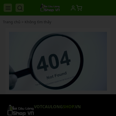
Trang chủ
>
Không tìm thấy
VOTCAULONG
SHOP
.VN