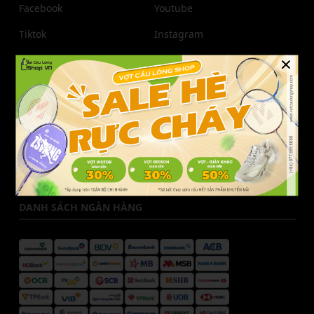
Facebook
Youtube
Tiktok
Instagram
×
Zalo
Pinterest
THÔNG TIN LIÊN HỆ
Liên hệ Vợt Cầu Lông Shop
Hotline CSKH:
077.685.6666
Email:
cskh@votcaulongshop.vn
DANH SÁCH NGÂN HÀNG