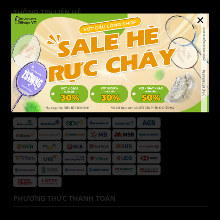
THÔNG TIN LIÊN HỆ
×
Liên hệ Vợt Cầu Lông Shop
Hotline CSKH:
077.685.6666
Email:
cskh@votcaulongshop.vn
DANH SÁCH NGÂN HÀNG
PHƯƠNG THỨC THANH TOÁN