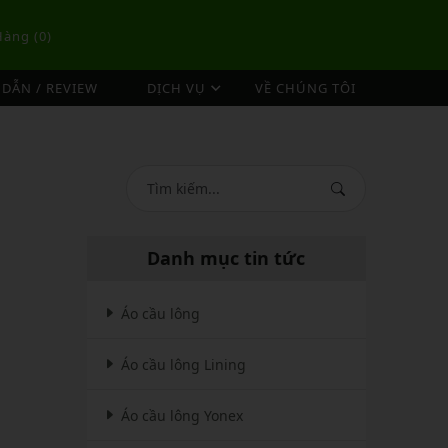
Hàng (
0
)
DẪN / REVIEW
DỊCH VỤ
VỀ CHÚNG TÔI
DỊCH VỤ ĐAN VỢT CẦU LÔNG
TÚI/BALO CẦU LÔNG
OP
DỊCH VỤ THU MUA VỢT CŨ
ex
Túi Cầu Lông Lining
ing
Túi Cầu Lông Yonex
mpoo
Túi Cầu Lông Victor
Danh mục tin tức
tor
Túi Cầu Lông Mizuno
Túi Cầu Lông Apavi
Áo cầu lông
Xem thêm
EBALL
MÁY ĐAN
Áo cầu lông Lining
Phụ Kiện Máy Đan
Áo cầu lông Yonex