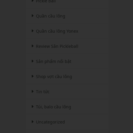
Pickle ball
Quần cầu lông
Quần cầu lông Yonex
Review Sân Pickleball
Sản phẩm nổi bật
Shop vợt cầu lông
Tin tức
Túi, balo cầu lông
Uncategorized