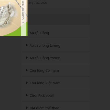
Tháng 7 30, 2026
Áo cầu lông
Áo cầu lông Lining
Áo cầu lông Yonex
Cầu lông đôi nam
Cầu lông Việt Nam
Chơi Pickleball
Địa điểm thể thao