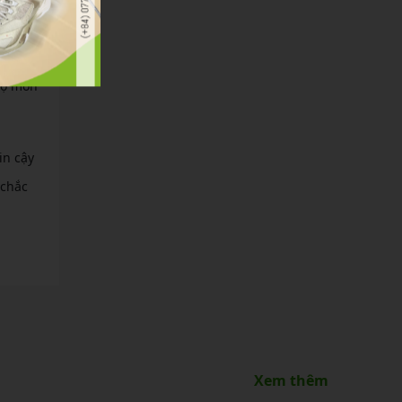
ẽ là
ng
 bộ môn
in cậy
 chắc
Xem thêm