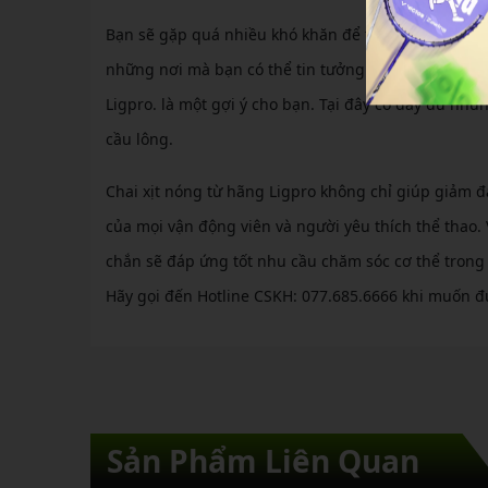
Bạn sẽ gặp quá nhiều khó khăn để tìm sản phẩm này.
những nơi mà bạn có thể tin tưởng để mua sắm các s
Ligpro. là một gợi ý cho bạn. Tại đây có đầy đủ nhữ
cầu lông.
Chai xịt nóng từ hãng Ligpro không chỉ giúp giảm 
của mọi vận động viên và người yêu thích thể thao. 
chắn sẽ đáp ứng tốt nhu cầu chăm sóc cơ thể trong q
Hãy gọi đến Hotline CSKH: 077.685.6666 khi muốn đ
Sản Phẩm Liên Quan