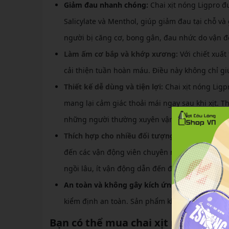
Giảm đau nhanh chóng:
Chai xịt nóng Ligpro 
Salicylate và Menthol, giúp giảm đau tại chỗ v
người bị căng cơ, bong gân, đau nhức do vận 
Làm ấm cơ bắp và khớp xương:
Với chiết xuất
cải thiện tuần hoàn máu. Điều này không chỉ g
Thiết kế dễ dùng và tiện lợi:
Chai xịt nóng Ligp
mang lại cảm giác thoải mái ngay sau khi xịt. T
những người thường xuyên vận động.
Thích hợp cho nhiều đối tượng:
Sản phẩm thích
đến các vận động viên chuyên nghiệp. Đặc biệt
ngồi lâu, ít vận động dẫn đến đau mỏi cơ bắp.
An toàn và không gây kích ứng:
Các thành phần
kiểm định an toàn. Sản phẩm không gây kích ứng
Bạn có thể mua chai xịt nóng Ligpr