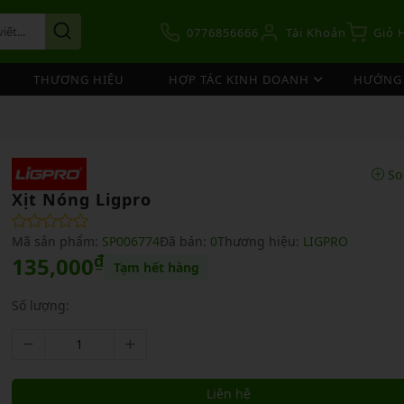
0776856666
Tài Khoản
Giỏ 
THƯƠNG HIỆU
HỢP TÁC KINH DOANH
HƯỚNG 
CẦU LÔNG YONEX
U LÔNG YONEX
CẦU LÔNG YONEX
ALO YONEX
CẦU LÔNG
IỆN MÁY ĐAN
BẢNG CHIẾT KHẤU ĐẠI LÝ
CẦU LÔNG YONEX
VỢT CẦU LÔNG IXE
ÁO CẦU LÔNG
QUẦN CẦU LÔNG
CẦU LÔNG LINING
U LÔNG LINING
CẦU LÔNG LINING
ALO LINING
CÁN CẦU LÔNG
ALO PICKLEBALL
NHƯỢNG QUYỀN VỢT CẦU LÔNG SH
CẦU LÔNG VICTOR
VỢT CẦU LÔNG KAMITO
Áo Cầu Lông Yonex
Quần Cầu Lông Yon
So
CẦU LÔNG VICTOR
U LÔNG HUNDRED
CẦU LÔNG VICTOR
ALO VICTOR
ẦU LÔNG
PICKLEBALL
Áo Cầu Lông Lining
Quần Cầu Lông Lin
Xịt Nóng Ligpro
CẦU LÔNG LINING
VỢT CẦU LÔNG KAWASAKI
CẦU LÔNG MIZUNO
U LÔNG FLYPOWER
CẦU LÔNG KID
ALO HUNDRED
U LÔNG
Áo Cầu Lông Hundred
Quần Cầu Lông Ku
CẦU LÔNG MIZUNO
VỢT CẦU LÔNG KLINT
Áo Cầu Lông Kid
Quần Cầu Lông Vic
Mã sản phẩm:
SP006774
Đã bán:
0
Thương hiệu:
LIGPRO
CẦU LÔNG HUNDRED
U LÔNG KID
 CẦU LÔNG KUMPOO
ALO MIZUNO
₫
135,000
Áo Cầu Lông Flypower
Quần Cầu Lông Kid
Tạm hết hàng
CẦU LÔNG HUNDRED
VỢT CẦU LÔNG KUMPOO
CẦU LÔNG APACS
ALO APAVI
Số lượng:
CẦU LÔNG XP
ALO KAMITO
GIÀY PICKLEBALL
PHỤ KIỆN PICKL
CẦU LÔNG APACS
VỢT CẦU LÔNG PROKENNEX
CẦU LÔNG LEFUS
Giày Asics
Bóng Pickleball
CẦU LÔNG FELET
VỢT CẦU LÔNG REVILO
Túi/balo Pickleball
CẦU LÔNG WIKA
CẦU LÔNG FLYPOWER
VỢT CẦU LÔNG TENWAY
Liên hệ