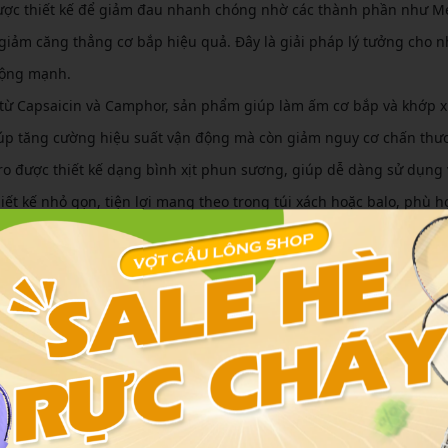
được thiết kế để giảm đau nhanh chóng nhờ các thành phần như M
à giảm căng thẳng cơ bắp hiệu quả. Đây là giải pháp lý tưởng cho 
động mạnh.
 từ Capsaicin và Camphor, sản phẩm giúp làm ấm cơ bắp và khớp 
iúp tăng cường hiệu suất vận động mà còn giảm nguy cơ chấn thư
ro được thiết kế dạng bình xịt phun sương, giúp dễ dàng sử dụng 
hiết kế nhỏ gọn, tiện lợi mang theo trong túi xách hoặc balo, phù h
 hợp cho nhiều đối tượng sử dụng, từ người chơi thể thao nghiệ
, nó còn hữu ích cho những người làm việc văn phòng thường xuy
 của chai xịt nóng Ligpro đều được chiết xuất từ thiên nhiên và 
 da, phù hợp với mọi loại da, kể cả da nhạy cảm.
o ở đâu?