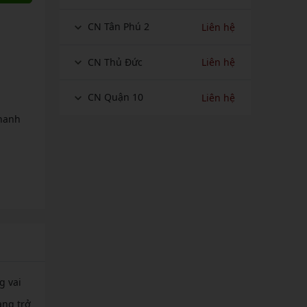
CN Tân Phú 2
Liên hệ
CN Thủ Đức
Liên hệ
CN Quận 10
Liên hệ
thanh
g vai
ang trở