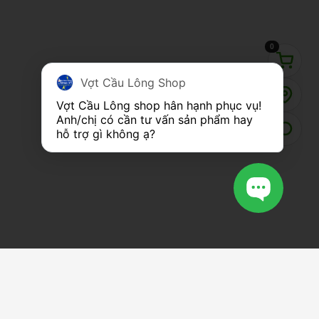
0
Vợt Cầu Lông Shop
Vợt Cầu Lông shop hân hạnh phục vụ! 
Anh/chị có cần tư vấn sản phẩm hay 
hỗ trợ gì không ạ?