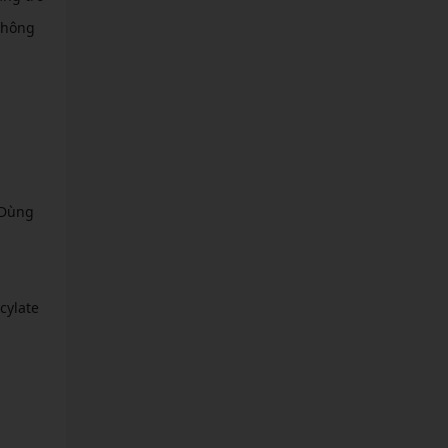
thông
 Dùng
cylate