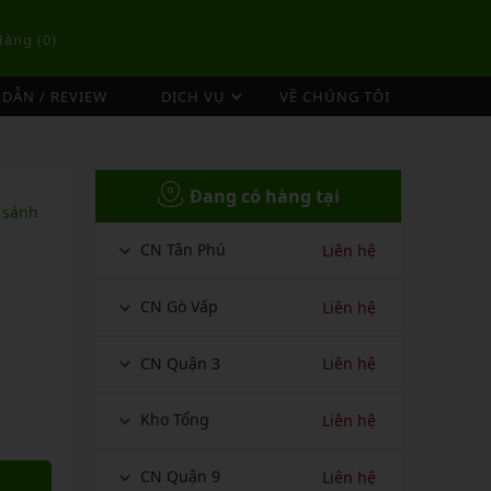
Hàng (
0
)
DẪN / REVIEW
DỊCH VỤ
VỀ CHÚNG TÔI
DỊCH VỤ ĐAN VỢT CẦU LÔNG
TÚI/BALO CẦU LÔNG
OP
DỊCH VỤ THU MUA VỢT CŨ
Đang có hàng tại
ex
Túi Cầu Lông Lining
 sánh
ing
Túi Cầu Lông Yonex
CN Tân Phú
Liên hệ
mpoo
Túi Cầu Lông Victor
tor
Túi Cầu Lông Mizuno
CN Gò Vấp
Liên hệ
Túi Cầu Lông Apavi
Xem thêm
CN Quận 3
Liên hệ
EBALL
MÁY ĐAN
Phụ Kiện Máy Đan
Kho Tổng
Liên hệ
CN Quận 9
Liên hệ