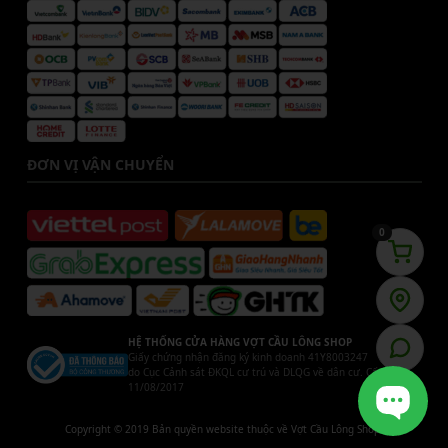
ĐƠN VỊ VẬN CHUYỂN
0
HỆ THỐNG CỬA HÀNG VỢT CẦU LÔNG SHOP
Giấy chứng nhận đăng ký kinh doanh 41Y8003247
do Cục Cảnh sát ĐKQL cư trú và DLQG về dân cư. Cấp ngày
11/08/2017
Copyright © 2019 Bản quyền website thuộc về Vợt Cầu Lông Shop.