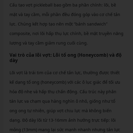
Cấu tạo vợt pickleball bao gồm ba phần chính: lõi, bề
mặt và tay cầm, mỗi phần đều đóng góp vào cơ chế tản
lực. Chúng kết hợp tạo nên một “bánh sandwich”
composite, nơi lõi hấp thụ lực chính, bề mặt truyền năng
lượng và tay cầm giảm rung cuối cùng.
Vai trò của lõi vợt: Lõi tổ ong (Honeycomb) và độ
dày
Lõi vợt là trái tim của cơ chế tản lực, thường được thiết
kế dạng tổ ong (honeycomb) với các ô lục giác để tối ưu
hóa độ nhẹ và hấp thụ chấn động. Cấu trúc này phân
tán lực va chạm qua hàng nghìn ô nhỏ, giống như tổ
ong ong tự nhiên, giúp vợt chịu lực mà không biến
dạng. Độ dày lõi từ 13-16mm ảnh hưởng trực tiếp: lõi
mỏng (13mm) mang lại sức mạnh nhanh nhưng tản lực