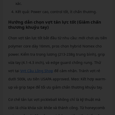
xác.
Kết quả: Power cao, control tốt, ít chấn thương.
Hướng dẫn chọn vợt tản lực tốt (Giảm chấn
thương khuỷu tay)
Chọn vợt tản lực tốt bắt đầu từ nhu cầu: mới chơi ưu tiên
polymer core dày 16mm, pros chọn hybrid Nomex cho
power. Kiểm tra trọng lượng (213-238g trung bình), grip
vừa tay (4.1-4.3 inch), và edge guard chống rung. Thử
vợt tại
Vợt Cầu Lông Shop
để cảm nhận. Tránh vợt rẻ
dưới 500k, ưu tiên USAPA approved. Mẹo: Kết hợp warm-
up và grip tape để tối ưu giảm chấn thương khuỷu tay.
Cơ chế tản lực vợt pickleball không chỉ là kỹ thuật mà
còn là chìa khóa sức khỏe và thành công. Từ honeycomb