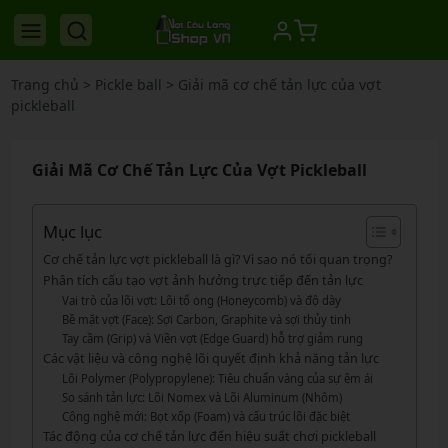
Trang chủ
>
Pickle ball
>
Giải mã cơ chế tản lực của vợt
pickleball
Giải Mã Cơ Chế Tản Lực Của Vợt Pickleball
Mục lục
Cơ chế tản lực vợt pickleball là gì? Vì sao nó tối quan trọng?
Phân tích cấu tạo vợt ảnh hưởng trực tiếp đến tản lực
Vai trò của lõi vợt: Lõi tổ ong (Honeycomb) và độ dày
Bề mặt vợt (Face): Sợi Carbon, Graphite và sợi thủy tinh
Tay cầm (Grip) và Viền vợt (Edge Guard) hỗ trợ giảm rung
Các vật liệu và công nghệ lõi quyết định khả năng tản lực
Lõi Polymer (Polypropylene): Tiêu chuẩn vàng của sự êm ái
So sánh tản lực: Lõi Nomex và Lõi Aluminum (Nhôm)
Công nghệ mới: Bọt xốp (Foam) và cấu trúc lõi đặc biệt
Tác động của cơ chế tản lực đến hiệu suất chơi pickleball