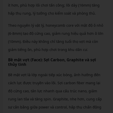
ít hơn, phù hợp lối chơi tấn công; lõi dày (16mm) tăng
hấp thụ rung, lý tưởng cho kiểm soát và phòng thủ.
Theo nguyên lý vật lý, honeycomb core với mật độ ô nhỏ
(6-8mm) tạo độ cứng cao, giảm rung hiệu quả hơn ô lớn
(10mm). Điều này không chỉ tăng tuổi thọ vợt mà còn
giảm tiếng ồn, phù hợp chơi trong khu dân cư.
Bề mặt vợt (Face): Sợi Carbon, Graphite và sợi
thủy tinh
Bề mặt vợt là lớp ngoài tiếp xúc bóng, ảnh hưởng đến
cách lực được truyền vào lõi. Sợi carbon fiber mang lại
độ cứng cao, tản lực nhanh qua cấu trúc nano, giảm
rung lan tỏa và tăng spin. Graphite, nhẹ hơn, cung cấp
sự cân bằng giữa power và control, hấp thụ chấn động