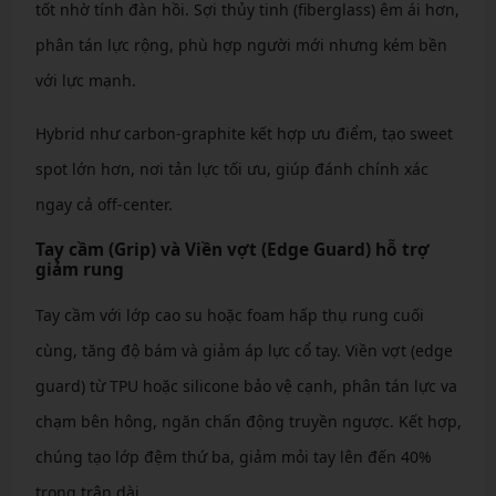
tốt nhờ tính đàn hồi. Sợi thủy tinh (fiberglass) êm ái hơn,
phân tán lực rộng, phù hợp người mới nhưng kém bền
với lực mạnh.
Hybrid như carbon-graphite kết hợp ưu điểm, tạo sweet
spot lớn hơn, nơi tản lực tối ưu, giúp đánh chính xác
ngay cả off-center.
Tay cầm (Grip) và Viền vợt (Edge Guard) hỗ trợ
giảm rung
Tay cầm với lớp cao su hoặc foam hấp thụ rung cuối
cùng, tăng độ bám và giảm áp lực cổ tay. Viền vợt (edge
guard) từ TPU hoặc silicone bảo vệ cạnh, phân tán lực va
chạm bên hông, ngăn chấn động truyền ngược. Kết hợp,
chúng tạo lớp đệm thứ ba, giảm mỏi tay lên đến 40%
trong trận dài.