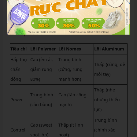
So sánh tản lực: Lõi Nomex và Lõi Aluminum
(Nhôm)
Để dễ so sánh, dưới đây là bảng phân tích tản lực giữa
các lõi phổ biến:
Tiêu chí
Lõi Polymer
Lõi Nomex
Lõi Aluminum
Hấp thụ
Cao (êm ái,
Trung bình
Thấp (cứng, dễ
chấn
giảm rung
(cứng, rung
mỏi tay)
động
80%)
mạnh hơn)
Thấp (nhẹ
Trung bình
Cao (tấn công
Power
nhưng thiếu
(cân bằng)
mạnh)
lực)
Trung bình
Cao (sweet
Thấp (ít linh
Control
(chính xác
spot lớn)
hoạt)