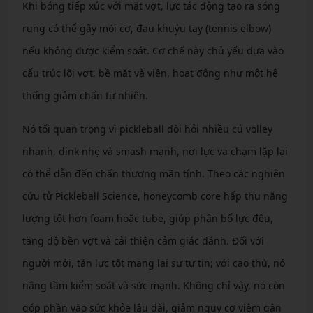
Khi bóng tiếp xúc với mặt vợt, lực tác động tạo ra sóng
rung có thể gây mỏi cơ, đau khuỷu tay (tennis elbow)
nếu không được kiểm soát. Cơ chế này chủ yếu dựa vào
cấu trúc lõi vợt, bề mặt và viền, hoạt động như một hệ
thống giảm chấn tự nhiên.
Nó tối quan trọng vì pickleball đòi hỏi nhiều cú volley
nhanh, dink nhẹ và smash mạnh, nơi lực va chạm lặp lại
có thể dẫn đến chấn thương mãn tính. Theo các nghiên
cứu từ Pickleball Science, honeycomb core hấp thụ năng
lượng tốt hơn foam hoặc tube, giúp phân bổ lực đều,
tăng độ bền vợt và cải thiện cảm giác đánh. Đối với
người mới, tản lực tốt mang lại sự tự tin; với cao thủ, nó
nâng tầm kiểm soát và sức mạnh. Không chỉ vậy, nó còn
góp phần vào sức khỏe lâu dài, giảm nguy cơ viêm gân