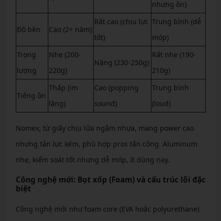
nhưng ồn)
Rất cao (chịu lực
Trung bình (dễ
Độ bền
Cao (2+ năm)
tốt)
móp)
Trọng
Nhẹ (200-
Rất nhẹ (190-
Nặng (230-250g)
lượng
220g)
210g)
Thấp (im
Cao (popping
Trung bình
Tiếng ồn
lặng)
sound)
(loud)
Nomex, từ giấy chịu lửa ngâm nhựa, mang power cao
nhưng tản lực kém, phù hợp pros tấn công. Aluminum
nhẹ, kiểm soát tốt nhưng dễ móp, ít dùng nay.
Công nghệ mới: Bọt xốp (Foam) và cấu trúc lõi đặc
biệt
Công nghệ mới như foam core (EVA hoặc polyurethane)