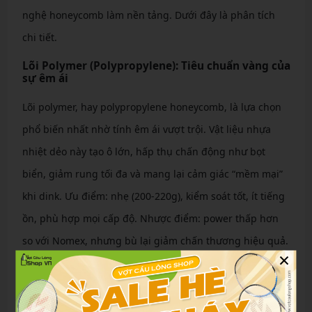
nghệ honeycomb làm nền tảng. Dưới đây là phân tích
chi tiết.
Lõi Polymer (Polypropylene): Tiêu chuẩn vàng của
sự êm ái
Lõi polymer, hay polypropylene honeycomb, là lựa chọn
phổ biến nhất nhờ tính êm ái vượt trội. Vật liệu nhựa
nhiệt dẻo này tạo ô lớn, hấp thụ chấn động như bọt
biển, giảm rung tối đa và mang lại cảm giác “mềm mại”
khi dink. Ưu điểm: nhẹ (200-220g), kiểm soát tốt, ít tiếng
ồn, phù hợp mọi cấp độ. Nhược điểm: power thấp hơn
so với Nomex, nhưng bù lại giảm chấn thương hiệu quả.
×
Theo TOPOLO, polymer core phân bổ trọng lượng đều,
tăng độ bền lên 2 năm sử dụng hàng ngày.