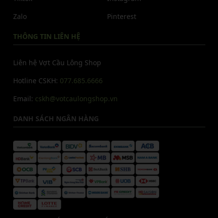
Zalo
Pinterest
THÔNG TIN LIÊN HỆ
Liên hệ Vợt Cầu Lông Shop
Hotline CSKH:
077.685.6666
Email:
cskh@votcaulongshop.vn
DANH SÁCH NGÂN HÀNG