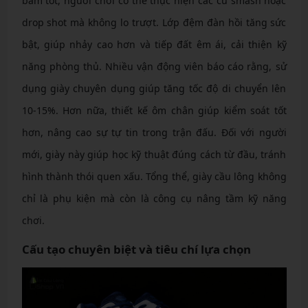
bám tốt, người chơi có thể thực hiện các cú smash hoặc
drop shot mà không lo trượt. Lớp đệm đàn hồi tăng sức
bật, giúp nhảy cao hơn và tiếp đất êm ái, cải thiện kỹ
năng phòng thủ. Nhiều vận động viên báo cáo rằng, sử
dụng giày chuyên dụng giúp tăng tốc độ di chuyển lên
10-15%. Hơn nữa, thiết kế ôm chân giúp kiểm soát tốt
hơn, nâng cao sự tự tin trong trận đấu. Đối với người
mới, giày này giúp học kỹ thuật đúng cách từ đầu, tránh
hình thành thói quen xấu. Tổng thể, giày cầu lông không
chỉ là phụ kiện mà còn là công cụ nâng tầm kỹ năng
chơi.
Cấu tạo chuyên biệt và tiêu chí lựa chọn