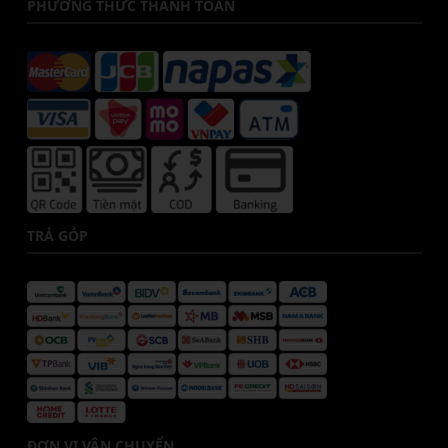
PHƯƠNG THỨC THANH TOÁN
TRẢ GÓP
ĐƠN VỊ VẬN CHUYỂN