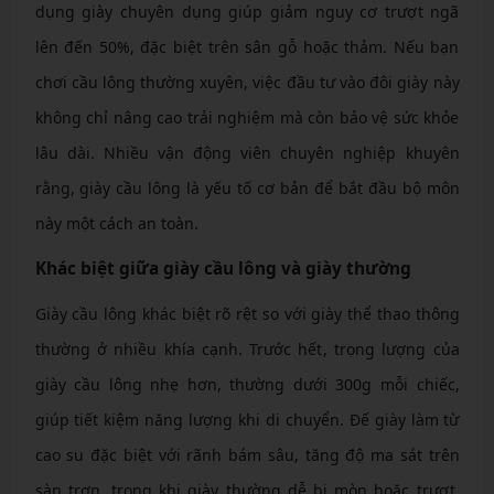
dụng giày chuyên dụng giúp giảm nguy cơ trượt ngã
lên đến 50%, đặc biệt trên sân gỗ hoặc thảm. Nếu bạn
chơi cầu lông thường xuyên, việc đầu tư vào đôi giày này
không chỉ nâng cao trải nghiệm mà còn bảo vệ sức khỏe
lâu dài. Nhiều vận động viên chuyên nghiệp khuyên
rằng, giày cầu lông là yếu tố cơ bản để bắt đầu bộ môn
này một cách an toàn.
Khác biệt giữa giày cầu lông và giày thường
Giày cầu lông khác biệt rõ rệt so với giày thể thao thông
thường ở nhiều khía cạnh. Trước hết, trọng lượng của
giày cầu lông nhẹ hơn, thường dưới 300g mỗi chiếc,
giúp tiết kiệm năng lượng khi di chuyển. Đế giày làm từ
cao su đặc biệt với rãnh bám sâu, tăng độ ma sát trên
sàn trơn, trong khi giày thường dễ bị mòn hoặc trượt.