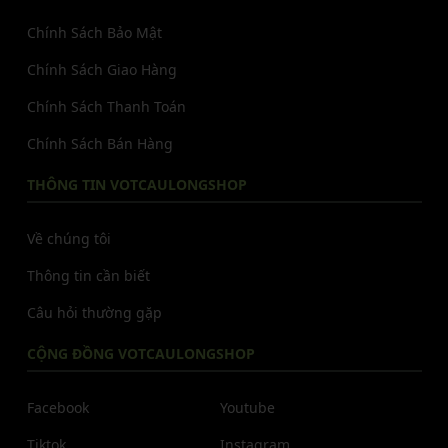
Chính Sách Bảo Mật
Chính Sách Giao Hàng
Chính Sách Thanh Toán
Chính Sách Bán Hàng
THÔNG TIN VOTCAULONGSHOP
Về chúng tôi
Thông tin cần biết
Câu hỏi thường gặp
CỘNG ĐỒNG VOTCAULONGSHOP
Facebook
Youtube
Tiktok
Instagram