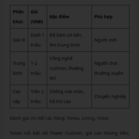
Phân
Giá
Đặc điểm
Phù hợp
khúc
(VNĐ)
Dưới 1
Độ bám cơ bản,
Giá rẻ
Người mới
triệu
êm trung bình
Công nghệ
Trung
1-2
Người chơi
cushion, thoáng
bình
triệu
thường xuyên
khí
Cao
Trên 2
Chống mài mòn,
Chuyên nghiệp
cấp
triệu
hỗ trợ cao
Đánh giá chi tiết các hãng: Yonex, Lining, Victor
Yonex nổi bật với Power Cushion, giá cao nhưng bền;