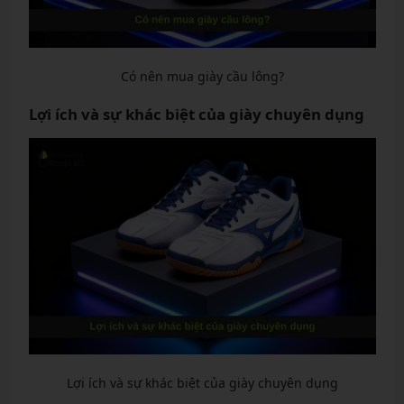
Có nên mua giày cầu lông?
Lợi ích và sự khác biệt của giày chuyên dụng
Lợi ích và sự khác biệt của giày chuyên dụng