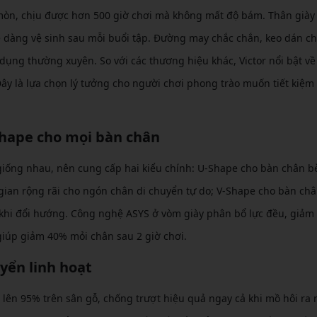
mòn, chịu được hơn 500 giờ chơi mà không mất độ bám. Thân giày 
 dàng vệ sinh sau mỗi buổi tập. Đường may chắc chắn, keo dán c
ng thường xuyên. So với các thương hiệu khác, Victor nổi bật về 
ây là lựa chọn lý tưởng cho người chơi phong trào muốn tiết kiệm 
Shape cho mọi bàn chân
giống nhau, nên cung cấp hai kiểu chính: U-Shape cho bàn chân b
 gian rộng rãi cho ngón chân di chuyển tự do; V-Shape cho bàn ch
h khi đổi hướng. Công nghệ ASYS ở vòm giày phân bổ lực đều, giảm
iúp giảm 40% mỏi chân sau 2 giờ chơi.
yển linh hoạt
 lên 95% trên sân gỗ, chống trượt hiệu quả ngay cả khi mồ hôi ra 