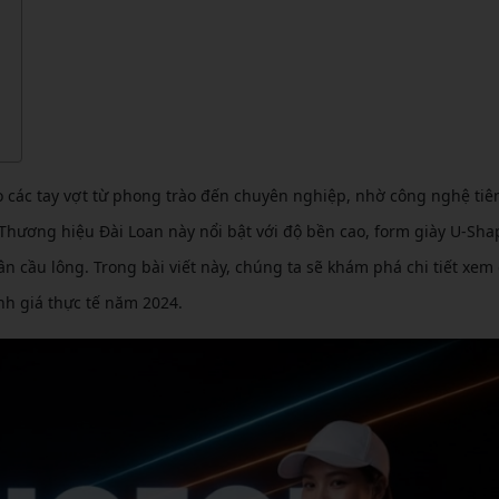
CẦU LÔNG KUMPOO
CẦU LÔNG REDSON
CẦU LÔNG KAWASAKI
CẦU LÔNG 3RD
CẦU LÔNG FELET
CẦU LÔNG APAVI
CẦU LÔNG APAVI
CẦU LÔNG DAS X
o các tay vợt từ phong trào đến chuyên nghiệp, nhờ công nghệ tiên
CẦU LÔNG FLEET
ương hiệu Đài Loan này nổi bật với độ bền cao, form giày U-Sha
CẦU LÔNG FLEX POWER
ân cầu lông. Trong bài viết này, chúng ta sẽ khám phá chi tiết xem
CẦU LÔNG FORZA
h giá thực tế năm 2024.