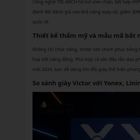
Công nghệ TRI-ARCH hỗ trợ vòm chân, kết hợp HYPE
đánh đôi đánh giá cao khả năng xoay sở, giảm 30% 
quốc tế.
Thiết kế thẩm mỹ và mẫu mã bắt 
Không chỉ chức năng, Victor còn chinh phục bằng t
họa tiết năng động. Phù hợp cả sân đấu lẫn dạo p
mới 2024, bạn dễ dàng tìm đôi giày thể hiện phon
So sánh giày Victor với Yonex, Lini