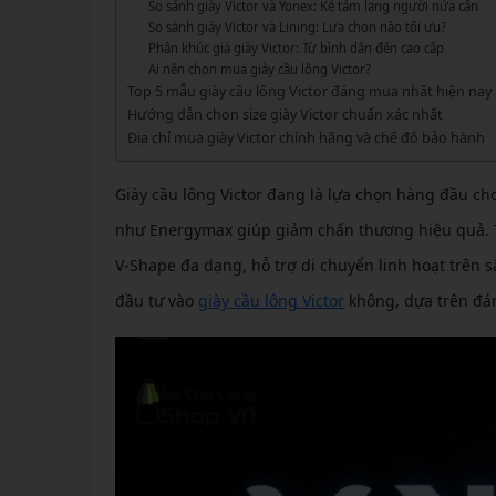
GIÀY 
So sánh giày Victor và Yonex: Kẻ tám lạng người nửa cân
Vớ Cầu Lông
Vợt Pickleball Kamito
VỢT 
So sánh giày Victor và Lining: Lựa chọn nào tối ưu?
GIÀY 
Vợt Pickleball Dưới 1tr
Phân khúc giá giày Victor: Từ bình dân đến cao cấp
VỢT 
Ai nên chọn mua giày cầu lông Victor?
Xem thêm
GIÀY 
Top 5 mẫu giày cầu lông Victor đáng mua nhất hiện nay
VỢT 
Hướng dẫn chọn size giày Victor chuẩn xác nhất
GIÀY 
Địa chỉ mua giày Victor chính hãng và chế độ bảo hành
VỢT 
Giày cầu lông Victor đang là lựa chọn hàng đầu ch
VỢT 
như Energymax giúp giảm chấn thương hiệu quả. Th
VỢT 
V-Shape đa dạng, hỗ trợ di chuyển linh hoạt trên s
VỢT 
đầu tư vào
giày cầu lông Victor
không, dựa trên đán