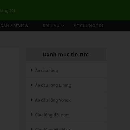
Hàng (
0
)
DẪN / REVIEW
DỊCH VỤ
VỀ CHÚNG TÔI
DỊCH VỤ ĐAN VỢT CẦU LÔNG
TÚI/BALO CẦU LÔNG
OP
DỊCH VỤ THU MUA VỢT CŨ
ex
Túi Cầu Lông Lining
Danh mục tin tức
ing
Túi Cầu Lông Yonex
mpoo
Túi Cầu Lông Victor
Áo cầu lông
tor
Túi Cầu Lông Mizuno
Áo cầu lông Lining
Túi Cầu Lông Apavi
Xem thêm
EBALL
MÁY ĐAN
Áo cầu lông Yonex
Phụ Kiện Máy Đan
Cầu lông đôi nam
Cầu lông Việt Nam