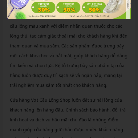
Không gian của cửa hàng Vợt Cầu Lông Shop được thiết
kế với phong cách truyền cảm hứng bởi thảm trải sân
cầu lông màu xanh với điểm nhấn quen thuộc cho các
lông thủ, tạo cảm giác thoải mái cho khách hàng khi đến
tham quan và mua sắm. Các sản phẩm được trưng bày
một cách khoa học và bắt mắt, giúp khách hàng dễ dàng
tìm kiếm và chọn lựa. Kệ tủ trưng bày sản phẩm tại cửa
hàng luôn được duy trì sạch sẽ và ngăn nắp, mang lại
trải nghiệm mua sắm tốt nhất cho khách hàng.
Cửa hàng Vợt Cầu Lông Shop luôn đặt sự hài lòng của
khách hàng lên hàng đầu. Chính sách bảo hành, đổi trả
linh hoạt và dịch vụ hậu mãi chu đáo là những điểm
mạnh giúp cửa hàng giữ chân được nhiều khách hàng