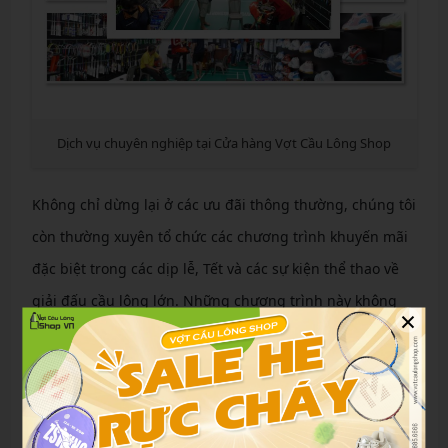
Dịch vụ chuyên nghiệp tại Cửa hàng Vợt Cầu Lông Shop
Không chỉ dừng lại ở các ưu đãi thông thường, chúng tôi
còn thường xuyên tổ chức các chương trình khuyến mãi
đặc biệt trong các dịp lễ, Tết và các sự kiện thể thao về
giải đấu cầu lông lớn. Những chương trình này không
×
chỉ giúp khách hàng tiết kiệm chi phí mà còn mang lại
cơ hội sở hữu những sản phẩm cao cấp với giá ưu đãi.
Mua sắm thoải mái và cam kết hậu mãi tại cửa
hàng của chúng tôi