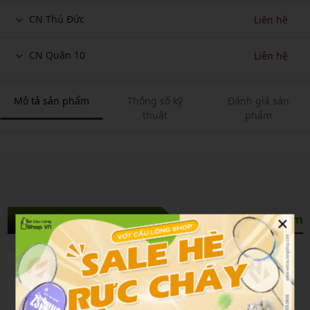
CN Thủ Đức
Liên hệ
CN Quận 10
Liên hệ
Mô tả sản phẩm
Thông số kỹ
Đánh giá sản
thuật
phẩm
×
Sản Phẩm Liên Quan
Xem thêm