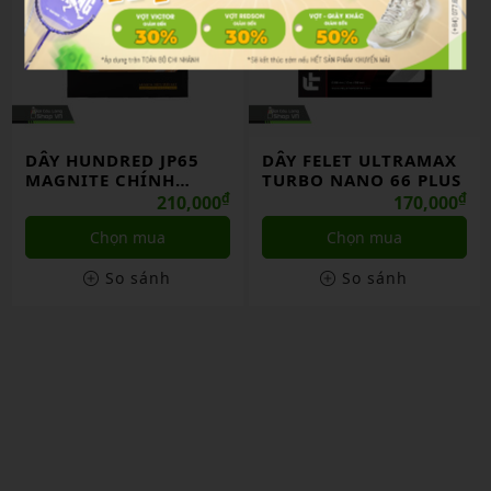
DÂY HUNDRED JP65
DÂY FELET ULTRAMAX
MAGNITE CHÍNH
TURBO NANO 66 PLUS
HÃNG
₫
₫
210,000
170,000
Chọn mua
Chọn mua
So sánh
So sánh