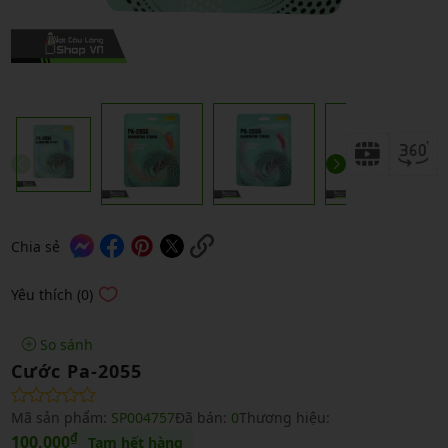
Chia sẻ
Yêu thích (0)
So sánh
Cước Pa-2055
Mã sản phẩm:
SP004757
Đã bán:
0
Thương hiệu:
₫
100,000
Tạm hết hàng