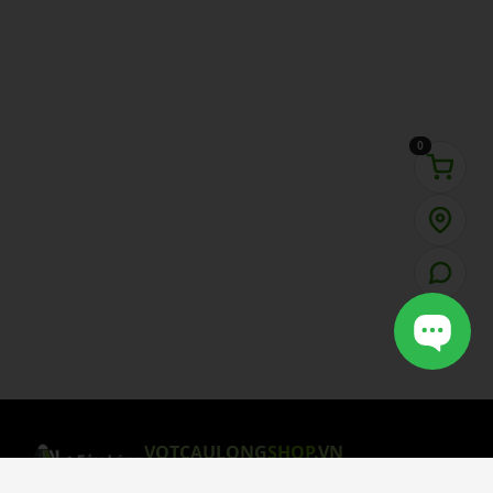
0
VOTCAULONG
SHOP
.VN