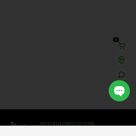
0
VOTCAULONG
SHOP
.VN