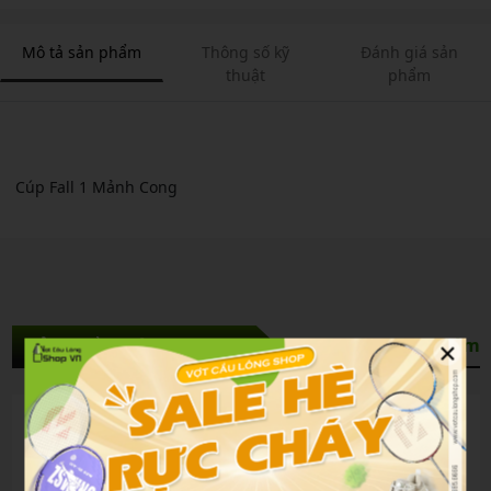
Mô tả sản phẩm
Thông số kỹ
Đánh giá sản
thuật
phẩm
Cúp Fall 1 Mảnh Cong
×
Sản Phẩm Liên Quan
Xem thêm