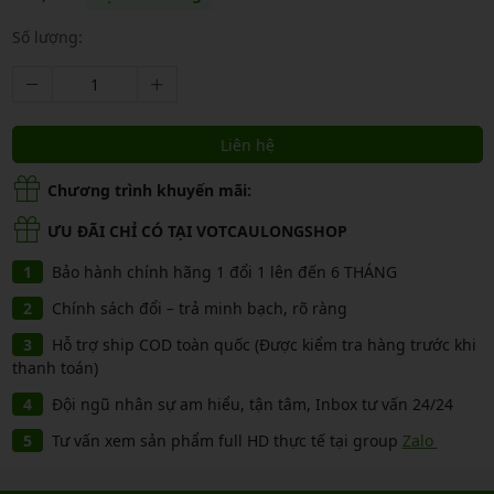
Số lượng:
Liên hệ
Chương trình khuyến mãi:
ƯU ĐÃI CHỈ CÓ TẠI VOTCAULONGSHOP
Bảo hành chính hãng 1 đổi 1 lên đến 6 THÁNG
Chính sách đổi – trả minh bạch, rõ ràng
Hỗ trợ ship COD toàn quốc (Được kiểm tra hàng trước khi
thanh toán)
Đội ngũ nhân sự am hiểu, tận tâm, Inbox tư vấn 24/24
Tư vấn xem sản phẩm full HD thực tế tại group
Zalo