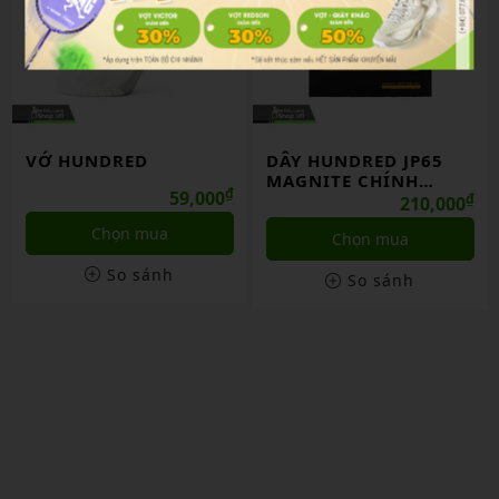
VỚ HUNDRED
DÂY HUNDRED JP65
MAGNITE CHÍNH
₫
59,000
HÃNG
₫
210,000
Chọn mua
Chọn mua
So sánh
So sánh