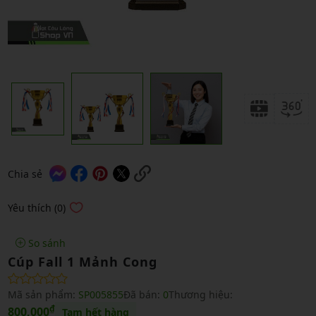
Chia sẻ
Yêu thích (0)
So sánh
Cúp Fall 1 Mảnh Cong
Mã sản phẩm:
SP005855
Đã bán:
0
Thương hiệu:
₫
800,000
Tạm hết hàng