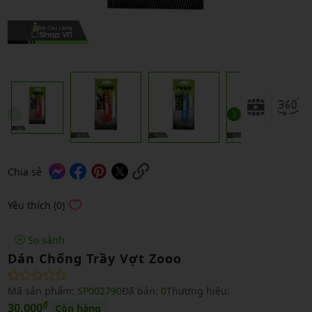
Chia sẻ
Yêu thích (0)
So sánh
Dán Chống Trầy Vợt Zooo
Mã sản phẩm:
SP002790
Đã bán:
0
Thương hiệu:
₫
30,000
Còn hàng