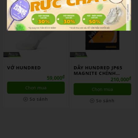
VỚ HUNDRED
DÂY HUNDRED JP65
MAGNITE CHÍNH
₫
59,000
HÃNG
₫
210,000
Chọn mua
Chọn mua
So sánh
So sánh