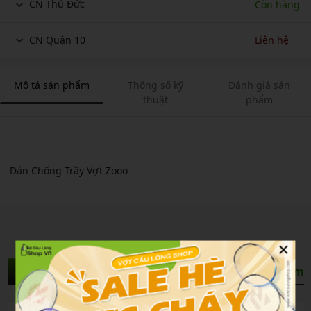
CN Thủ Đức
Còn hàng
CN Quận 10
Liên hệ
Mô tả sản phẩm
Thông số kỹ
Đánh giá sản
thuật
phẩm
Dán Chống Trầy Vợt Zooo
×
Sản Phẩm Liên Quan
Xem thêm