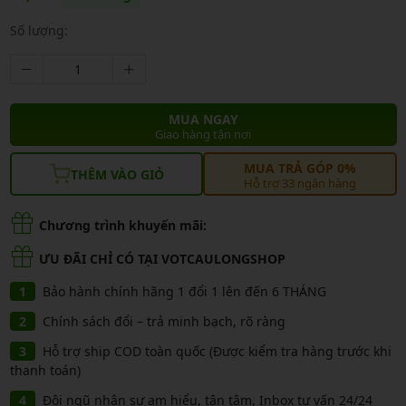
Số lượng:
MUA NGAY
Giao hàng tận nơi
MUA TRẢ GÓP 0%
THÊM VÀO GIỎ
Hỗ trợ 33 ngân hàng
Chương trình khuyến mãi:
ƯU ĐÃI CHỈ CÓ TẠI VOTCAULONGSHOP
Bảo hành chính hãng 1 đổi 1 lên đến 6 THÁNG
Chính sách đổi – trả minh bạch, rõ ràng
Hỗ trợ ship COD toàn quốc (Được kiểm tra hàng trước khi
thanh toán)
Đội ngũ nhân sự am hiểu, tận tâm, Inbox tư vấn 24/24