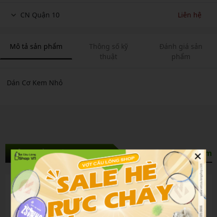
CN Quận 10
Liên hệ
Mô tả sản phẩm
Thông số kỹ
Đánh giá sản
thuật
phẩm
Dán Cơ Kem Nhỏ
×
Sản Phẩm Liên Quan
Xem thêm