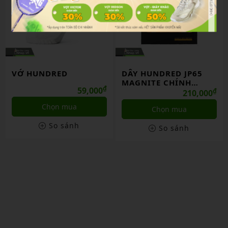
VỚ HUNDRED
DÂY HUNDRED JP65
MAGNITE CHÍNH
₫
59,000
HÃNG
₫
210,000
Chọn mua
Chọn mua
So sánh
So sánh