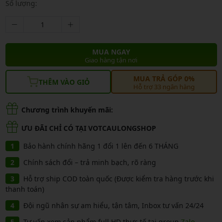
Số lượng:
MUA NGAY
Giao hàng tận nơi
MUA TRẢ GÓP 0%
THÊM VÀO GIỎ
Hỗ trợ 33 ngân hàng
Chương trình khuyến mãi:
ƯU ĐÃI CHỈ CÓ TẠI VOTCAULONGSHOP
Bảo hành chính hãng 1 đổi 1 lên đến 6 THÁNG
Chính sách đổi – trả minh bạch, rõ ràng
Hỗ trợ ship COD toàn quốc (Được kiểm tra hàng trước khi
thanh toán)
Đội ngũ nhân sự am hiểu, tận tâm, Inbox tư vấn 24/24
Tư vấn xem sản phẩm full HD thực tế tại group
Zalo