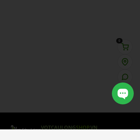
0
VOTCAULONG
SHOP
.VN