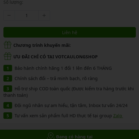
Số lượng:
Liên hệ
Chương trình khuyến mãi:
ƯU ĐÃI CHỈ CÓ TẠI VOTCAULONGSHOP
Bảo hành chính hãng 1 đổi 1 lên đến 6 THÁNG
Chính sách đổi – trả minh bạch, rõ ràng
Hỗ trợ ship COD toàn quốc (Được kiểm tra hàng trước khi
thanh toán)
Đội ngũ nhân sự am hiểu, tận tâm, Inbox tư vấn 24/24
Tư vấn xem sản phẩm full HD thực tế tại group
Zalo
Đang có hàng tại