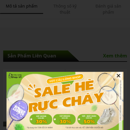
Mô tả sản phẩm
Thông số kỹ
Đánh giá sản
thuật
phẩm
Sản Phẩm Liên Quan
Xem thêm
×